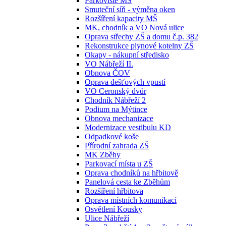
Parkoviště MŠ
Smuteční síň - výměna oken
Rozšíření kapacity MŠ
MK, chodník a VO Nová ulice
Oprava střechy ZŠ a domu č.p. 382
Rekonstrukce plynové kotelny ZŠ
Okapy - nákupní středisko
VO Nábřeží II.
Obnova ČOV
Oprava dešťových vpustí
VO Ceronský dvůr
Chodník Nábřeží 2
Podium na Mýtince
Obnova mechanizace
Modernizace vestibulu KD
Odpadkové koše
Přírodní zahrada ZŠ
MK Zběhy
Parkovací místa u ZŠ
Oprava chodníků na hřbitově
Panelová cesta ke Zběhům
Rozšíření hřbitova
Oprava místních komunikací
Osvětlení Kousky
Ulice Nábřeží