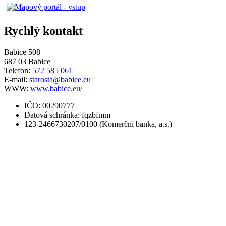
Rychlý kontakt
Babice 508
687 03 Babice
Telefon:
572 585 061
E-mail:
starosta@babice.eu
WWW:
www.babice.eu/
IČO: 00290777
Datová schránka: fqzbfmm
123-2466730207/0100 (Komerční banka, a.s.)