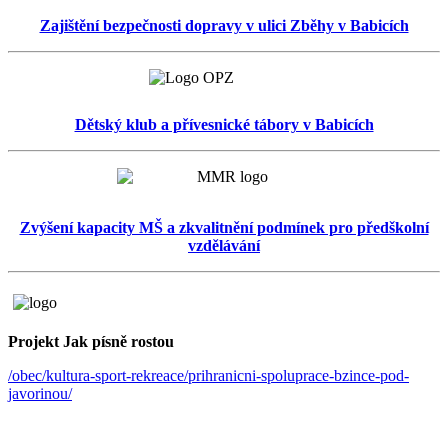
Zajištění bezpečnosti dopravy v ulici Zběhy v Babicích
Dětský klub a přívesnické tábory v Babicích
Zvýšení kapacity MŠ a zkvalitnění podmínek pro předškolní
vzdělávání
Projekt Jak písně rostou
/obec/kultura-sport-rekreace/prihranicni-spoluprace-bzince-pod-
javorinou/