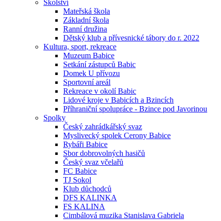
Školství
Mateřská škola
Základní škola
Ranní družina
Dětský klub a přívesnické tábory do r. 2022
Kultura, sport, rekreace
Muzeum Babice
Setkání zástupců Babic
Domek U přívozu
Sportovní areál
Rekreace v okolí Babic
Lidové kroje v Babicích a Bzincích
Příhraniční spolupráce - Bzince pod Javorinou
Spolky
Český zahrádkářský svaz
Myslivecký spolek Cerony Babice
Rybáři Babice
Sbor dobrovolných hasičů
Český svaz včelařů
FC Babice
TJ Sokol
Klub důchodců
DFS KALINKA
FS KALINA
Cimbálová muzika Stanislava Gabriela