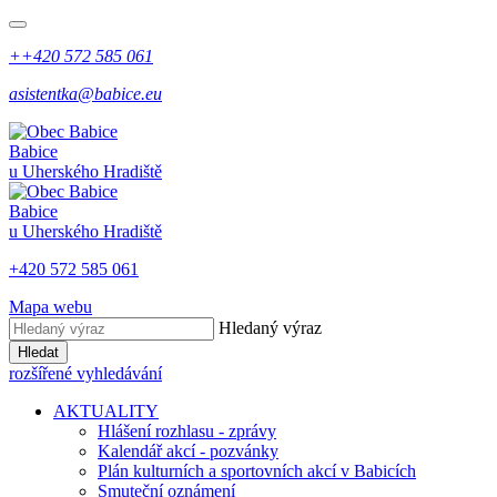
++420 572 585 061
asistentka@babice.eu
Babice
u Uherského Hradiště
Babice
u Uherského Hradiště
+420 572 585 061
Mapa webu
Hledaný výraz
Hledat
rozšířené vyhledávání
AKTUALITY
Hlášení rozhlasu - zprávy
Kalendář akcí - pozvánky
Plán kulturních a sportovních akcí v Babicích
Smuteční oznámení