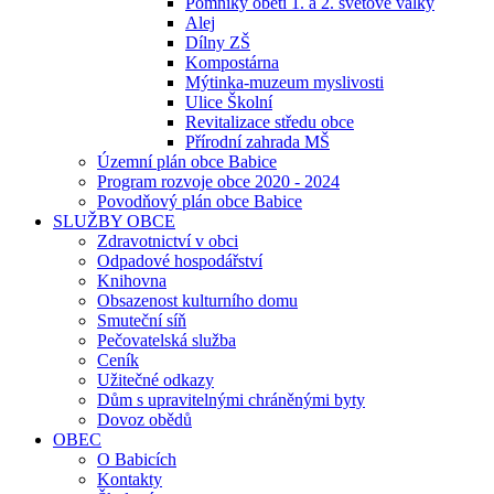
Pomníky obětí 1. a 2. světové války
Alej
Dílny ZŠ
Kompostárna
Mýtinka-muzeum myslivosti
Ulice Školní
Revitalizace středu obce
Přírodní zahrada MŠ
Územní plán obce Babice
Program rozvoje obce 2020 - 2024
Povodňový plán obce Babice
SLUŽBY OBCE
Zdravotnictví v obci
Odpadové hospodářství
Knihovna
Obsazenost kulturního domu
Smuteční síň
Pečovatelská služba
Ceník
Užitečné odkazy
Dům s upravitelnými chráněnými byty
Dovoz obědů
OBEC
O Babicích
Kontakty