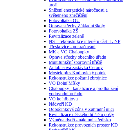
areál
Snížení energetické náročnosti a
světelného znečištění
Fotovoltaika OÚ
Oprava střechy Základní školy
Fotovoltaika ZŠ
Revitalizace zeleně
NS – rekonstrukce interiéru části 1. NP
Třeskovice - pokračování
MK a VO Chaloupky
Oprava střechy obecního úřadu
Multifunkční sportovní hřiště
Autobusová zastávka Cerony
Mostek přes Kudlovický potok
Rekonstrukce požární zbrojnice
VO Dolní Míšky
Chaloupky - kanalizace a prodloužení
vodovodního řadu
VO ke hřbitovu
Nádvoří KD
Odpočinková zóna v Zahradní ulici
Revitalizace dětského hřiště u pošty
Výměna dveří - nákupní středisko
Rekonstrukce provozních prostor KD