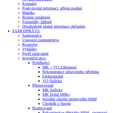
Kontakty
Poskytování informací, příjem podání
Matrika
Registr oznámení
Formuláře, žádosti
Dlouhodobě platné informace občanům
SAMOSPRÁVA
Samospráva
Usnesení zastupitelstva
Rozpočet
Vyhlášky
Profil zadavatele
Investiční akce
Probíhající
MK + VO Záhumení
Rekonstrukce zdravotního střediska
Elektromobil
VO Sušicko
Připravované
MK Sušicko
MK Dolní Míšky
Sociální zázemí sportovního hřiště
Chodník u Sportu
Realizované
Rekonstrukce dětského hřiště - sportovní