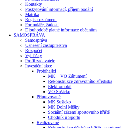
Kontakty
Poskytování informací, příjem podání
Matrika
Registr oznámení
Formuláře, žádosti
Dlouhodobě platné informace občanům
SAMOSPRÁVA
Samospráva
Usnesení zastupitelstva
Rozpočet
Vyhlášky
Profil zadavatele
Investiční akce
Probíhající
MK + VO Záhumení
Rekonstrukce zdravotního střediska
Elektromobil
VO Sušicko
Připravované
MK Sušicko
MK Dolní Míšky
Sociální zázemí sportovního hřiště
Chodník u Sportu
Realizované
Rekonstrukce dětského hřiště - sportovní