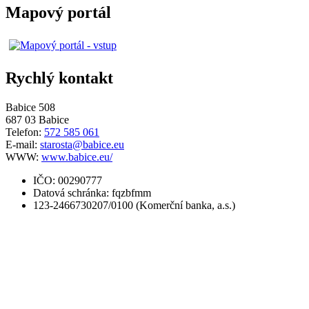
Mapový portál
Rychlý kontakt
Babice 508
687 03 Babice
Telefon:
572 585 061
E-mail:
starosta@babice.eu
WWW:
www.babice.eu/
IČO: 00290777
Datová schránka: fqzbfmm
123-2466730207/0100 (Komerční banka, a.s.)