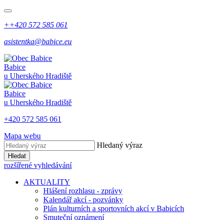
++420 572 585 061
asistentka@babice.eu
Babice
u Uherského Hradiště
Babice
u Uherského Hradiště
+420 572 585 061
Mapa webu
Hledaný výraz
Hledat
rozšířené vyhledávání
AKTUALITY
Hlášení rozhlasu - zprávy
Kalendář akcí - pozvánky
Plán kulturních a sportovních akcí v Babicích
Smuteční oznámení