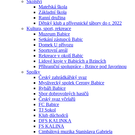
Školství
Mateřská škola
Základní škola
Ranní družina
Dětský klub a přívesnické tábory do r. 2022
Kultura, sport, rekreace
Muzeum Babice
Setkání zástupců Babic
Domek U přívozu
Sportovní areál
Rekreace v okolí Babic
Lidové kroje v Babicích a Bzincích
Příhraniční spolupráce - Bzince pod Javorinou
Spolky
Český zahrádkářský svaz
Myslivecký spolek Cerony Babice
Rybáři Babice
Sbor dobrovolných hasičů
Český svaz včelařů
FC Babice
TJ Sokol
Klub důchodců
DFS KALINKA
FS KALINA
Cimbálová muzika Stanislava Gabriela