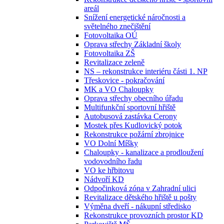
areál
Snížení energetické náročnosti a
světelného znečištění
Fotovoltaika OÚ
Oprava střechy Základní školy
Fotovoltaika ZŠ
Revitalizace zeleně
NS – rekonstrukce interiéru části 1. NP
Třeskovice - pokračování
MK a VO Chaloupky
Oprava střechy obecního úřadu
Multifunkční sportovní hřiště
Autobusová zastávka Cerony
Mostek přes Kudlovický potok
Rekonstrukce požární zbrojnice
VO Dolní Míšky
Chaloupky - kanalizace a prodloužení
vodovodního řadu
VO ke hřbitovu
Nádvoří KD
Odpočinková zóna v Zahradní ulici
Revitalizace dětského hřiště u pošty
Výměna dveří - nákupní středisko
Rekonstrukce provozních prostor KD