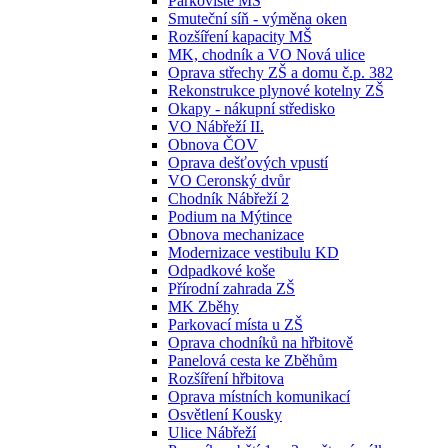
Parkoviště MŠ
Smuteční síň - výměna oken
Rozšíření kapacity MŠ
MK, chodník a VO Nová ulice
Oprava střechy ZŠ a domu č.p. 382
Rekonstrukce plynové kotelny ZŠ
Okapy - nákupní středisko
VO Nábřeží II.
Obnova ČOV
Oprava dešťových vpustí
VO Ceronský dvůr
Chodník Nábřeží 2
Podium na Mýtince
Obnova mechanizace
Modernizace vestibulu KD
Odpadkové koše
Přírodní zahrada ZŠ
MK Zběhy
Parkovací místa u ZŠ
Oprava chodníků na hřbitově
Panelová cesta ke Zběhům
Rozšíření hřbitova
Oprava místních komunikací
Osvětlení Kousky
Ulice Nábřeží