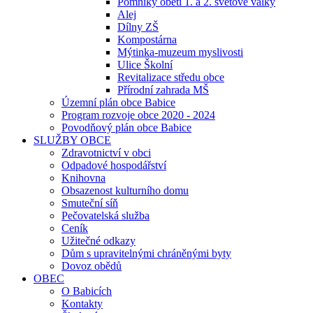
Pomníky obětí 1. a 2. světové války
Alej
Dílny ZŠ
Kompostárna
Mýtinka-muzeum myslivosti
Ulice Školní
Revitalizace středu obce
Přírodní zahrada MŠ
Územní plán obce Babice
Program rozvoje obce 2020 - 2024
Povodňový plán obce Babice
SLUŽBY OBCE
Zdravotnictví v obci
Odpadové hospodářství
Knihovna
Obsazenost kulturního domu
Smuteční síň
Pečovatelská služba
Ceník
Užitečné odkazy
Dům s upravitelnými chráněnými byty
Dovoz obědů
OBEC
O Babicích
Kontakty