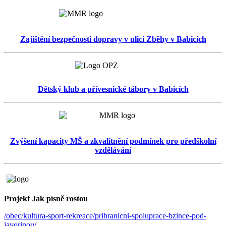
Zajištění bezpečnosti dopravy v ulici Zběhy v Babicích
Dětský klub a přívesnické tábory v Babicích
Zvýšení kapacity MŠ a zkvalitnění podmínek pro předškolní
vzdělávání
Projekt Jak písně rostou
/obec/kultura-sport-rekreace/prihranicni-spoluprace-bzince-pod-
javorinou/