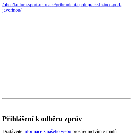
/obec/kultura-sport-rekreace/prihranicni-spoluprace-bzince-pod-
javorinou/
Přihlášení k odběru zpráv
Dostávejte
informace z našeho webu
prostřednictvím e-mailů