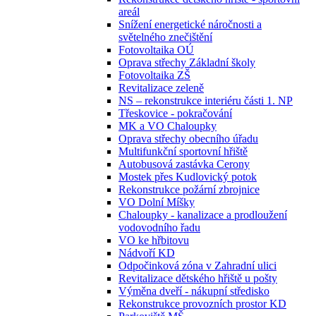
areál
Snížení energetické náročnosti a
světelného znečištění
Fotovoltaika OÚ
Oprava střechy Základní školy
Fotovoltaika ZŠ
Revitalizace zeleně
NS – rekonstrukce interiéru části 1. NP
Třeskovice - pokračování
MK a VO Chaloupky
Oprava střechy obecního úřadu
Multifunkční sportovní hřiště
Autobusová zastávka Cerony
Mostek přes Kudlovický potok
Rekonstrukce požární zbrojnice
VO Dolní Míšky
Chaloupky - kanalizace a prodloužení
vodovodního řadu
VO ke hřbitovu
Nádvoří KD
Odpočinková zóna v Zahradní ulici
Revitalizace dětského hřiště u pošty
Výměna dveří - nákupní středisko
Rekonstrukce provozních prostor KD