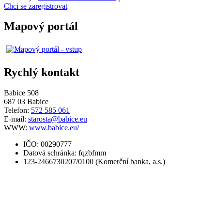
Chci se zaregistrovat
Mapový portál
Rychlý kontakt
Babice 508
687 03 Babice
Telefon:
572 585 061
E-mail:
starosta@babice.eu
WWW:
www.babice.eu/
IČO: 00290777
Datová schránka: fqzbfmm
123-2466730207/0100 (Komerční banka, a.s.)