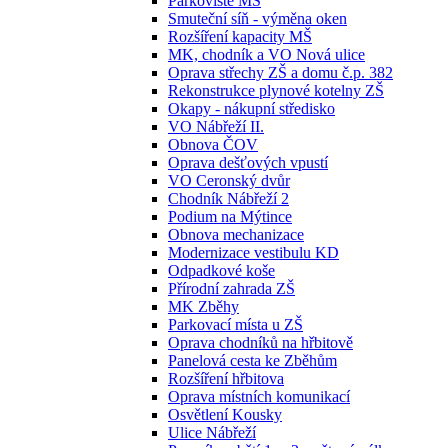
Parkoviště MŠ
Smuteční síň - výměna oken
Rozšíření kapacity MŠ
MK, chodník a VO Nová ulice
Oprava střechy ZŠ a domu č.p. 382
Rekonstrukce plynové kotelny ZŠ
Okapy - nákupní středisko
VO Nábřeží II.
Obnova ČOV
Oprava dešťových vpustí
VO Ceronský dvůr
Chodník Nábřeží 2
Podium na Mýtince
Obnova mechanizace
Modernizace vestibulu KD
Odpadkové koše
Přírodní zahrada ZŠ
MK Zběhy
Parkovací místa u ZŠ
Oprava chodníků na hřbitově
Panelová cesta ke Zběhům
Rozšíření hřbitova
Oprava místních komunikací
Osvětlení Kousky
Ulice Nábřeží