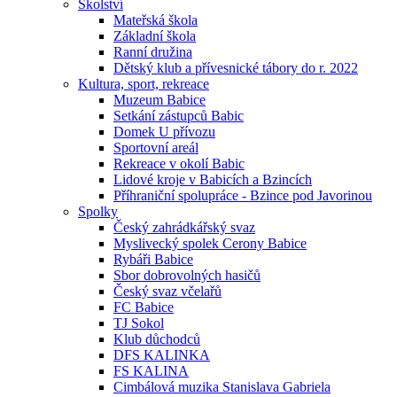
Školství
Mateřská škola
Základní škola
Ranní družina
Dětský klub a přívesnické tábory do r. 2022
Kultura, sport, rekreace
Muzeum Babice
Setkání zástupců Babic
Domek U přívozu
Sportovní areál
Rekreace v okolí Babic
Lidové kroje v Babicích a Bzincích
Příhraniční spolupráce - Bzince pod Javorinou
Spolky
Český zahrádkářský svaz
Myslivecký spolek Cerony Babice
Rybáři Babice
Sbor dobrovolných hasičů
Český svaz včelařů
FC Babice
TJ Sokol
Klub důchodců
DFS KALINKA
FS KALINA
Cimbálová muzika Stanislava Gabriela