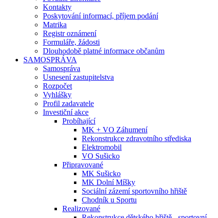
Kontakty
Poskytování informací, příjem podání
Matrika
Registr oznámení
Formuláře, žádosti
Dlouhodobě platné informace občanům
SAMOSPRÁVA
Samospráva
Usnesení zastupitelstva
Rozpočet
Vyhlášky
Profil zadavatele
Investiční akce
Probíhající
MK + VO Záhumení
Rekonstrukce zdravotního střediska
Elektromobil
VO Sušicko
Připravované
MK Sušicko
MK Dolní Míšky
Sociální zázemí sportovního hřiště
Chodník u Sportu
Realizované
Rekonstrukce dětského hřiště - sportovní