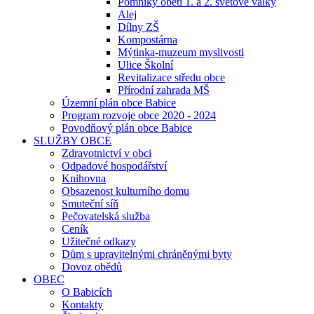
Pomníky obětí 1. a 2. světové války
Alej
Dílny ZŠ
Kompostárna
Mýtinka-muzeum myslivosti
Ulice Školní
Revitalizace středu obce
Přírodní zahrada MŠ
Územní plán obce Babice
Program rozvoje obce 2020 - 2024
Povodňový plán obce Babice
SLUŽBY OBCE
Zdravotnictví v obci
Odpadové hospodářství
Knihovna
Obsazenost kulturního domu
Smuteční síň
Pečovatelská služba
Ceník
Užitečné odkazy
Dům s upravitelnými chráněnými byty
Dovoz obědů
OBEC
O Babicích
Kontakty