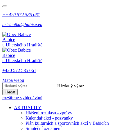
++420 572 585 061
asistentka@babice.eu
Babice
u Uherského Hradiště
Babice
u Uherského Hradiště
+420 572 585 061
Mapa webu
Hledaný výraz
Hledat
rozšířené vyhledávání
AKTUALITY
Hlášení rozhlasu - zprávy
Kalendář akcí - pozvánky
Plán kulturních a sportovních akcí v Babicích
Smuteční oznámení