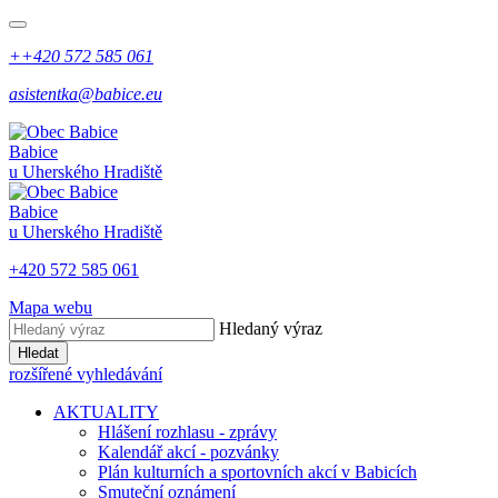
++420 572 585 061
asistentka@babice.eu
Babice
u Uherského Hradiště
Babice
u Uherského Hradiště
+420 572 585 061
Mapa webu
Hledaný výraz
Hledat
rozšířené vyhledávání
AKTUALITY
Hlášení rozhlasu - zprávy
Kalendář akcí - pozvánky
Plán kulturních a sportovních akcí v Babicích
Smuteční oznámení