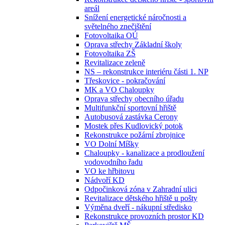
areál
Snížení energetické náročnosti a
světelného znečištění
Fotovoltaika OÚ
Oprava střechy Základní školy
Fotovoltaika ZŠ
Revitalizace zeleně
NS – rekonstrukce interiéru části 1. NP
Třeskovice - pokračování
MK a VO Chaloupky
Oprava střechy obecního úřadu
Multifunkční sportovní hřiště
Autobusová zastávka Cerony
Mostek přes Kudlovický potok
Rekonstrukce požární zbrojnice
VO Dolní Míšky
Chaloupky - kanalizace a prodloužení
vodovodního řadu
VO ke hřbitovu
Nádvoří KD
Odpočinková zóna v Zahradní ulici
Revitalizace dětského hřiště u pošty
Výměna dveří - nákupní středisko
Rekonstrukce provozních prostor KD