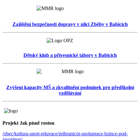
Zajištění bezpečnosti dopravy v ulici Zběhy v Babicích
Dětský klub a přívesnické tábory v Babicích
Zvýšení kapacity MŠ a zkvalitnění podmínek pro předškolní
vzdělávání
Projekt Jak písně rostou
/obec/kultura-sport-rekreace/prihranicni-spoluprace-bzince-pod-
javorinou/