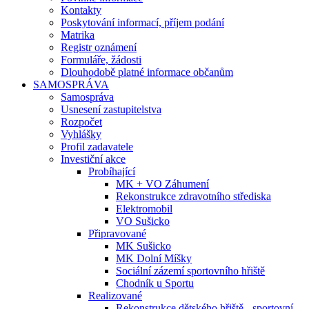
Kontakty
Poskytování informací, příjem podání
Matrika
Registr oznámení
Formuláře, žádosti
Dlouhodobě platné informace občanům
SAMOSPRÁVA
Samospráva
Usnesení zastupitelstva
Rozpočet
Vyhlášky
Profil zadavatele
Investiční akce
Probíhající
MK + VO Záhumení
Rekonstrukce zdravotního střediska
Elektromobil
VO Sušicko
Připravované
MK Sušicko
MK Dolní Míšky
Sociální zázemí sportovního hřiště
Chodník u Sportu
Realizované
Rekonstrukce dětského hřiště - sportovní