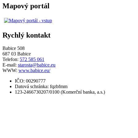
Mapový portál
Rychlý kontakt
Babice 508
687 03 Babice
Telefon:
572 585 061
E-mail:
starosta@babice.eu
WWW:
www.babice.eu/
IČO: 00290777
Datová schránka: fqzbfmm
123-2466730207/0100 (Komerční banka, a.s.)