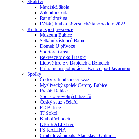
Školství
Mateřská škola
Základní škola
Ranní družina
Dětský klub a přívesnické tábory do r. 2022
Kultura, sport, rekreace
Muzeum Babice
Setkání zástupců Babic
Domek U přívozu
Sportovní areál
Rekreace v okolí Babic
Lidové kroje v Babicích a Bzincích
Příhraniční spolupráce - Bzince pod Javorinou
Spolky
Český zahrádkářský svaz
Myslivecký spolek Cerony Babice
Rybáři Babice
Sbor dobrovolných hasičů
Český svaz včelařů
FC Babice
TJ Sokol
Klub důchodců
DFS KALINKA
FS KALINA
Cimbálová muzika Stanislava Gabriela