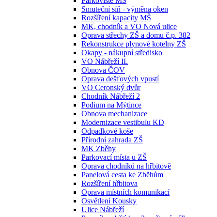
Parkoviště MŠ
Smuteční síň - výměna oken
Rozšíření kapacity MŠ
MK, chodník a VO Nová ulice
Oprava střechy ZŠ a domu č.p. 382
Rekonstrukce plynové kotelny ZŠ
Okapy - nákupní středisko
VO Nábřeží II.
Obnova ČOV
Oprava dešťových vpustí
VO Ceronský dvůr
Chodník Nábřeží 2
Podium na Mýtince
Obnova mechanizace
Modernizace vestibulu KD
Odpadkové koše
Přírodní zahrada ZŠ
MK Zběhy
Parkovací místa u ZŠ
Oprava chodníků na hřbitově
Panelová cesta ke Zběhům
Rozšíření hřbitova
Oprava místních komunikací
Osvětlení Kousky
Ulice Nábřeží