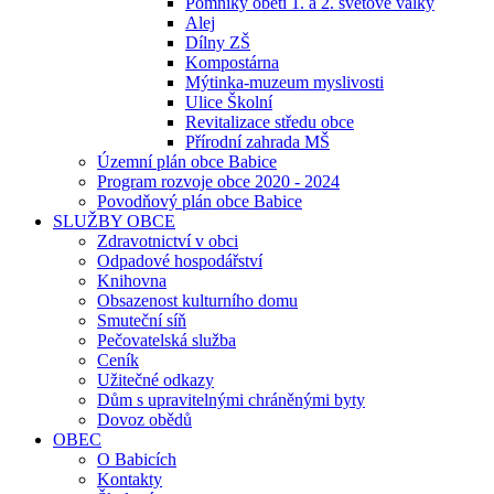
Pomníky obětí 1. a 2. světové války
Alej
Dílny ZŠ
Kompostárna
Mýtinka-muzeum myslivosti
Ulice Školní
Revitalizace středu obce
Přírodní zahrada MŠ
Územní plán obce Babice
Program rozvoje obce 2020 - 2024
Povodňový plán obce Babice
SLUŽBY OBCE
Zdravotnictví v obci
Odpadové hospodářství
Knihovna
Obsazenost kulturního domu
Smuteční síň
Pečovatelská služba
Ceník
Užitečné odkazy
Dům s upravitelnými chráněnými byty
Dovoz obědů
OBEC
O Babicích
Kontakty