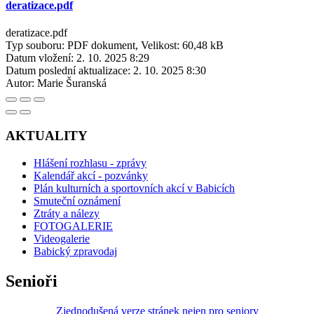
deratizace.pdf
deratizace.pdf
Typ souboru: PDF dokument, Velikost: 60,48 kB
Datum vložení:
2. 10. 2025 8:29
Datum poslední aktualizace:
2. 10. 2025 8:30
Autor:
Marie Šuranská
AKTUALITY
Hlášení rozhlasu - zprávy
Kalendář akcí - pozvánky
Plán kulturních a sportovních akcí v Babicích
Smuteční oznámení
Ztráty a nálezy
FOTOGALERIE
Videogalerie
Babický zpravodaj
Senioři
Zjednodušená verze stránek nejen pro seniory