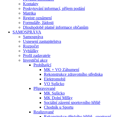
Kontakty
Poskytování informací, příjem podání
Matrika
Registr oznámení
Formuláře, žádosti
Dlouhodobě platné informace občanům
SAMOSPRÁVA
Samospráva
Usnesení zastupitelstva
Rozpočet
Vyhlášky
Profil zadavatele
Investiční akce
Probíhající
MK + VO Záhumení
Rekonstrukce zdravotního střediska
Elektromobil
VO Sušicko
Připravované
MK Sušicko
MK Dolní Míšky
Sociální zázemí sportovního hřiště
Chodník u Sportu
Realizované
Rekonstrukce dětského hřiště - sportovní