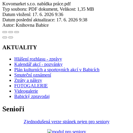
Kovomarket s.r.o. nabídka práce.pdf
Typ souboru: PDF dokument, Velikost: 1,35 MB
Datum vložení:
17. 6. 2026 9:36
Datum poslední aktualizace:
17. 6. 2026 9:38
Autor:
Knihovna Babice
AKTUALITY
Hlášení rozhlasu - zprávy
Kalendář akcí - pozvánky
Plán kulturních a sportovních akcí v Babicích
Smuteční oznámení
Ztráty a nálezy
FOTOGALERIE
Videogalerie
Babický zpravodaj
Senioři
Zjednodušená verze stránek nejen pro seniory