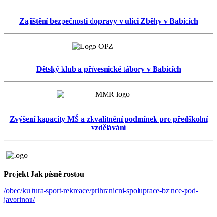
Zajištění bezpečnosti dopravy v ulici Zběhy v Babicích
Dětský klub a přívesnické tábory v Babicích
Zvýšení kapacity MŠ a zkvalitnění podmínek pro předškolní
vzdělávání
Projekt Jak písně rostou
/obec/kultura-sport-rekreace/prihranicni-spoluprace-bzince-pod-
javorinou/