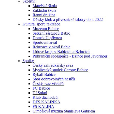
Školství
Mateřská škola
Základní škola
Ranní družina
Dětský klub a přívesnické tábory do r. 2022
Kultura, sport, rekreace
Muzeum Babice
Setkání zástupců Babic
Domek U přívozu
Sportovní areál
Rekreace v okolí Babic
Lidové kroje v Babicích a Bzincích
Příhraniční spolupráce - Bzince pod Javorinou
Spolky
Český zahrádkářský svaz
Myslivecký spolek Cerony Babice
Rybáři Babice
Sbor dobrovolných hasičů
Český svaz včelařů
FC Babice
TJ Sokol
Klub důchodců
DFS KALINKA
FS KALINA
Cimbálová muzika Stanislava Gabriela