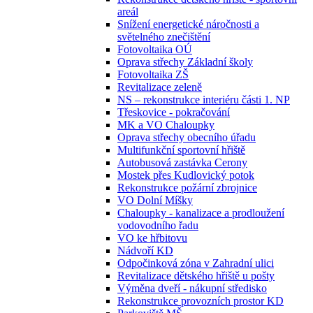
areál
Snížení energetické náročnosti a
světelného znečištění
Fotovoltaika OÚ
Oprava střechy Základní školy
Fotovoltaika ZŠ
Revitalizace zeleně
NS – rekonstrukce interiéru části 1. NP
Třeskovice - pokračování
MK a VO Chaloupky
Oprava střechy obecního úřadu
Multifunkční sportovní hřiště
Autobusová zastávka Cerony
Mostek přes Kudlovický potok
Rekonstrukce požární zbrojnice
VO Dolní Míšky
Chaloupky - kanalizace a prodloužení
vodovodního řadu
VO ke hřbitovu
Nádvoří KD
Odpočinková zóna v Zahradní ulici
Revitalizace dětského hřiště u pošty
Výměna dveří - nákupní středisko
Rekonstrukce provozních prostor KD