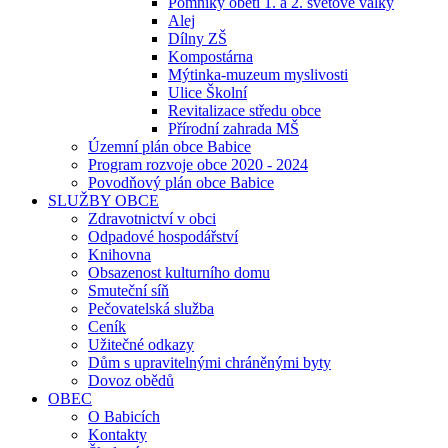
Pomníky obětí 1. a 2. světové války
Alej
Dílny ZŠ
Kompostárna
Mýtinka-muzeum myslivosti
Ulice Školní
Revitalizace středu obce
Přírodní zahrada MŠ
Územní plán obce Babice
Program rozvoje obce 2020 - 2024
Povodňový plán obce Babice
SLUŽBY OBCE
Zdravotnictví v obci
Odpadové hospodářství
Knihovna
Obsazenost kulturního domu
Smuteční síň
Pečovatelská služba
Ceník
Užitečné odkazy
Dům s upravitelnými chráněnými byty
Dovoz obědů
OBEC
O Babicích
Kontakty