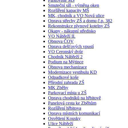
Parkoviště MŠ
Smuteční síň - výměna oken
Rozšíření kapacity MŠ
MK, chodník a VO Nová ulice
Oprava střechy ZŠ a domu č.p. 382
Rekonstrukce plynové kotelny ZŠ
Okapy - nákupní středisko
VO Nábřeží II.
Obnova ČOV
Oprava dešťových vpustí
VO Ceronský dvůr
Chodník Nábřeží 2
Podium na Mýtince
Obnova mechanizace
Modernizace vestibulu KD
Odpadkové koše
Přírodní zahrada ZŠ
MK Zběhy
Parkovací místa u ZŠ
Oprava chodníků na hřbitově
Panelová cesta ke Zběhům
Rozšíření hřbitova
Oprava místních komunikací
Osvětlení Kousky
Ulice Nábřeží