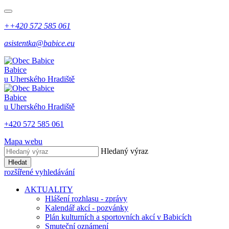
++420 572 585 061
asistentka@babice.eu
Babice
u Uherského Hradiště
Babice
u Uherského Hradiště
+420 572 585 061
Mapa webu
Hledaný výraz
Hledat
rozšířené vyhledávání
AKTUALITY
Hlášení rozhlasu - zprávy
Kalendář akcí - pozvánky
Plán kulturních a sportovních akcí v Babicích
Smuteční oznámení