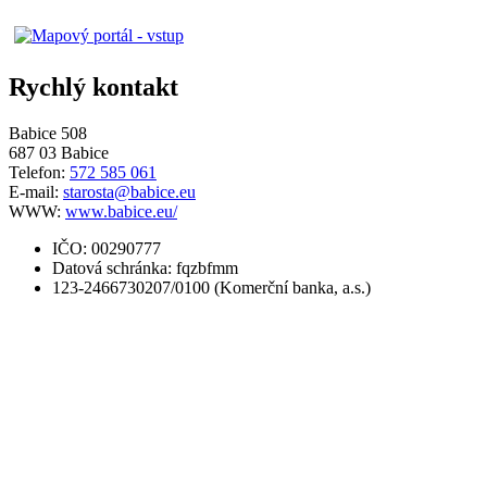
Rychlý kontakt
Babice 508
687 03 Babice
Telefon:
572 585 061
E-mail:
starosta@babice.eu
WWW:
www.babice.eu/
IČO: 00290777
Datová schránka: fqzbfmm
123-2466730207/0100 (Komerční banka, a.s.)