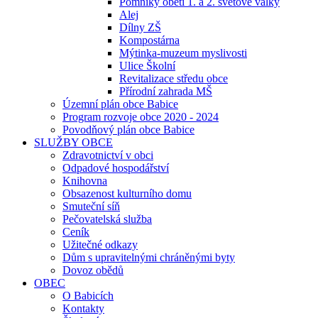
Pomníky obětí 1. a 2. světové války
Alej
Dílny ZŠ
Kompostárna
Mýtinka-muzeum myslivosti
Ulice Školní
Revitalizace středu obce
Přírodní zahrada MŠ
Územní plán obce Babice
Program rozvoje obce 2020 - 2024
Povodňový plán obce Babice
SLUŽBY OBCE
Zdravotnictví v obci
Odpadové hospodářství
Knihovna
Obsazenost kulturního domu
Smuteční síň
Pečovatelská služba
Ceník
Užitečné odkazy
Dům s upravitelnými chráněnými byty
Dovoz obědů
OBEC
O Babicích
Kontakty