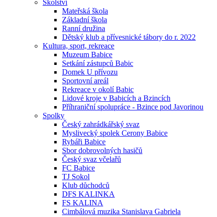
Školství
Mateřská škola
Základní škola
Ranní družina
Dětský klub a přívesnické tábory do r. 2022
Kultura, sport, rekreace
Muzeum Babice
Setkání zástupců Babic
Domek U přívozu
Sportovní areál
Rekreace v okolí Babic
Lidové kroje v Babicích a Bzincích
Příhraniční spolupráce - Bzince pod Javorinou
Spolky
Český zahrádkářský svaz
Myslivecký spolek Cerony Babice
Rybáři Babice
Sbor dobrovolných hasičů
Český svaz včelařů
FC Babice
TJ Sokol
Klub důchodců
DFS KALINKA
FS KALINA
Cimbálová muzika Stanislava Gabriela