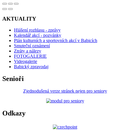
AKTUALITY
Hlášení rozhlasu - zprávy
Kalendář akcí - pozvánky
Plán kulturních a sportovních akcí v Babicích
Smuteční oznámení
Ztráty a nálezy
FOTOGALERIE
Videogalerie
Babický zpravodaj
Senioři
Zjednodušená verze stránek nejen pro seniory
Odkazy