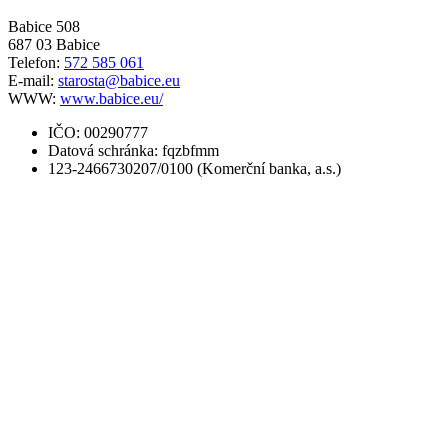
Babice 508
687 03 Babice
Telefon:
572 585 061
E-mail:
starosta@babice.eu
WWW:
www.babice.eu/
IČO: 00290777
Datová schránka: fqzbfmm
123-2466730207/0100 (Komerční banka, a.s.)