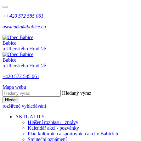
++420 572 585 061
asistentka@babice.eu
Babice
u Uherského Hradiště
Babice
u Uherského Hradiště
+420 572 585 061
Mapa webu
Hledaný výraz
Hledat
rozšířené vyhledávání
AKTUALITY
Hlášení rozhlasu - zprávy
Kalendář akcí - pozvánky
Plán kulturních a sportovních akcí v Babicích
Smuteční oznámení