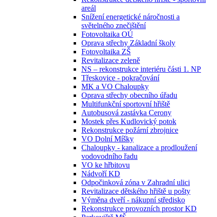
areál
Snížení energetické náročnosti a
světelného znečištění
Fotovoltaika OÚ
Oprava střechy Základní školy
Fotovoltaika ZŠ
Revitalizace zeleně
NS – rekonstrukce interiéru části 1. NP
Třeskovice - pokračování
MK a VO Chaloupky
Oprava střechy obecního úřadu
Multifunkční sportovní hřiště
Autobusová zastávka Cerony
Mostek přes Kudlovický potok
Rekonstrukce požární zbrojnice
VO Dolní Míšky
Chaloupky - kanalizace a prodloužení
vodovodního řadu
VO ke hřbitovu
Nádvoří KD
Odpočinková zóna v Zahradní ulici
Revitalizace dětského hřiště u pošty
Výměna dveří - nákupní středisko
Rekonstrukce provozních prostor KD