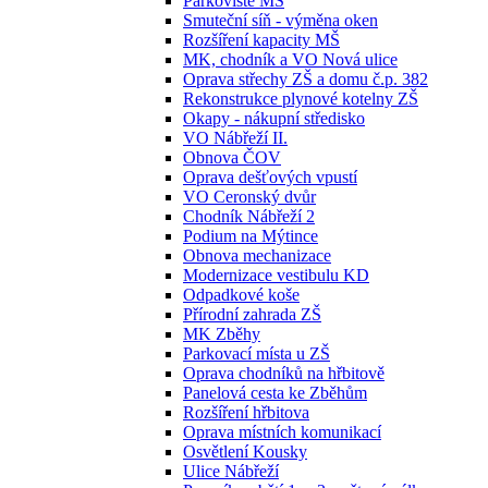
Parkoviště MŠ
Smuteční síň - výměna oken
Rozšíření kapacity MŠ
MK, chodník a VO Nová ulice
Oprava střechy ZŠ a domu č.p. 382
Rekonstrukce plynové kotelny ZŠ
Okapy - nákupní středisko
VO Nábřeží II.
Obnova ČOV
Oprava dešťových vpustí
VO Ceronský dvůr
Chodník Nábřeží 2
Podium na Mýtince
Obnova mechanizace
Modernizace vestibulu KD
Odpadkové koše
Přírodní zahrada ZŠ
MK Zběhy
Parkovací místa u ZŠ
Oprava chodníků na hřbitově
Panelová cesta ke Zběhům
Rozšíření hřbitova
Oprava místních komunikací
Osvětlení Kousky
Ulice Nábřeží