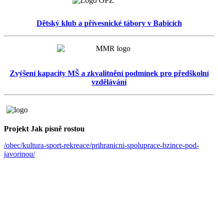
Dětský klub a přívesnické tábory v Babicích
Zvýšení kapacity MŠ a zkvalitnění podmínek pro předškolní
vzdělávání
Projekt Jak písně rostou
/obec/kultura-sport-rekreace/prihranicni-spoluprace-bzince-pod-
javorinou/