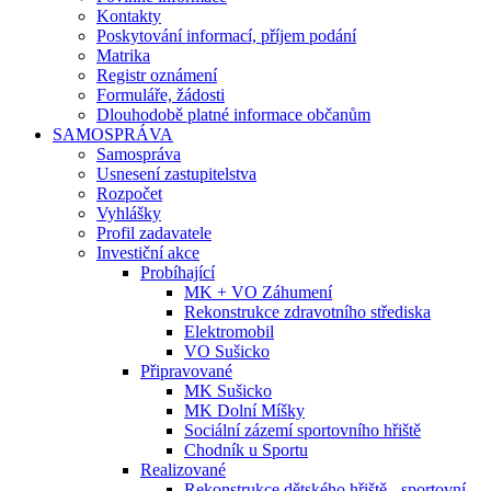
Kontakty
Poskytování informací, příjem podání
Matrika
Registr oznámení
Formuláře, žádosti
Dlouhodobě platné informace občanům
SAMOSPRÁVA
Samospráva
Usnesení zastupitelstva
Rozpočet
Vyhlášky
Profil zadavatele
Investiční akce
Probíhající
MK + VO Záhumení
Rekonstrukce zdravotního střediska
Elektromobil
VO Sušicko
Připravované
MK Sušicko
MK Dolní Míšky
Sociální zázemí sportovního hřiště
Chodník u Sportu
Realizované
Rekonstrukce dětského hřiště - sportovní