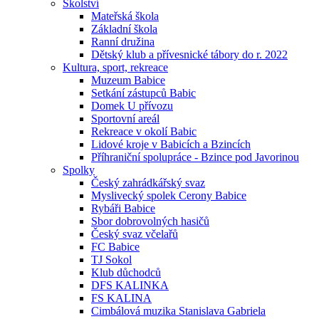
Školství
Mateřská škola
Základní škola
Ranní družina
Dětský klub a přívesnické tábory do r. 2022
Kultura, sport, rekreace
Muzeum Babice
Setkání zástupců Babic
Domek U přívozu
Sportovní areál
Rekreace v okolí Babic
Lidové kroje v Babicích a Bzincích
Příhraniční spolupráce - Bzince pod Javorinou
Spolky
Český zahrádkářský svaz
Myslivecký spolek Cerony Babice
Rybáři Babice
Sbor dobrovolných hasičů
Český svaz včelařů
FC Babice
TJ Sokol
Klub důchodců
DFS KALINKA
FS KALINA
Cimbálová muzika Stanislava Gabriela