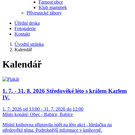
Farnost obce
Klub maminek
Přívesnické tábory
Úřední deska
Fotogalerie
Kontakt
Úvodní stránka
Kalendář
Kalendář
1. 7. - 31. 8. 2026 Středověké léto s králem Karlem
IV.
1. 7. 2026 od 13:00 - 31. 7. 2026 do 12:00
Místo konání:
Obec - Babice, Babice
Místní knihovna připravila opět na léto akci - hledačku na
středověké téma. Podrobnější informace v knihovně.