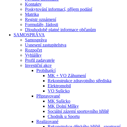
Kontakty
Poskytování informací, příjem podání
Matrika
Registr oznámení
Formuláře, žádosti
Dlouhodobě platné informace občanům
SAMOSPRÁVA
Samospráva
Usnesení zastupitelstva
Rozpočet
Vyhlášky
Profil zadavatele
Investiční akce
Probíhající
MK + VO Záhumení
Rekonstrukce zdravotního střediska
Elektromobil
VO Sušicko
Připravované
MK Sušicko
MK Dolní Míšky
Sociální zázemí sportovního hřiště
Chodník u Sportu
Realizované
Rekonstrukce dětského hřiště - sportovní