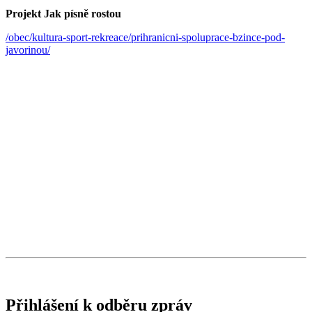
Projekt Jak písně rostou
/obec/kultura-sport-rekreace/prihranicni-spoluprace-bzince-pod-
javorinou/
Přihlášení k odběru zpráv