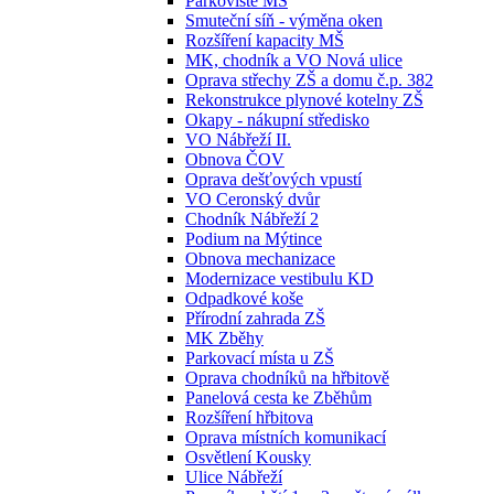
Parkoviště MŠ
Smuteční síň - výměna oken
Rozšíření kapacity MŠ
MK, chodník a VO Nová ulice
Oprava střechy ZŠ a domu č.p. 382
Rekonstrukce plynové kotelny ZŠ
Okapy - nákupní středisko
VO Nábřeží II.
Obnova ČOV
Oprava dešťových vpustí
VO Ceronský dvůr
Chodník Nábřeží 2
Podium na Mýtince
Obnova mechanizace
Modernizace vestibulu KD
Odpadkové koše
Přírodní zahrada ZŠ
MK Zběhy
Parkovací místa u ZŠ
Oprava chodníků na hřbitově
Panelová cesta ke Zběhům
Rozšíření hřbitova
Oprava místních komunikací
Osvětlení Kousky
Ulice Nábřeží