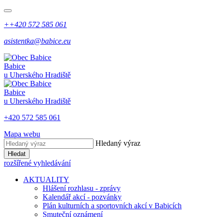
++420 572 585 061
asistentka@babice.eu
Babice
u Uherského Hradiště
Babice
u Uherského Hradiště
+420 572 585 061
Mapa webu
Hledaný výraz
Hledat
rozšířené vyhledávání
AKTUALITY
Hlášení rozhlasu - zprávy
Kalendář akcí - pozvánky
Plán kulturních a sportovních akcí v Babicích
Smuteční oznámení