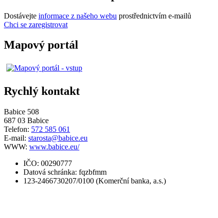
Dostávejte
informace z našeho webu
prostřednictvím e-mailů
Chci se zaregistrovat
Mapový portál
Rychlý kontakt
Babice 508
687 03 Babice
Telefon:
572 585 061
E-mail:
starosta@babice.eu
WWW:
www.babice.eu/
IČO: 00290777
Datová schránka: fqzbfmm
123-2466730207/0100 (Komerční banka, a.s.)