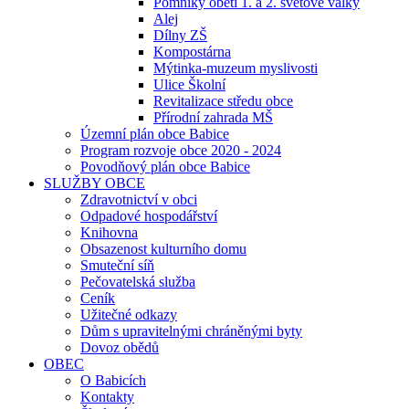
Pomníky obětí 1. a 2. světové války
Alej
Dílny ZŠ
Kompostárna
Mýtinka-muzeum myslivosti
Ulice Školní
Revitalizace středu obce
Přírodní zahrada MŠ
Územní plán obce Babice
Program rozvoje obce 2020 - 2024
Povodňový plán obce Babice
SLUŽBY OBCE
Zdravotnictví v obci
Odpadové hospodářství
Knihovna
Obsazenost kulturního domu
Smuteční síň
Pečovatelská služba
Ceník
Užitečné odkazy
Dům s upravitelnými chráněnými byty
Dovoz obědů
OBEC
O Babicích
Kontakty