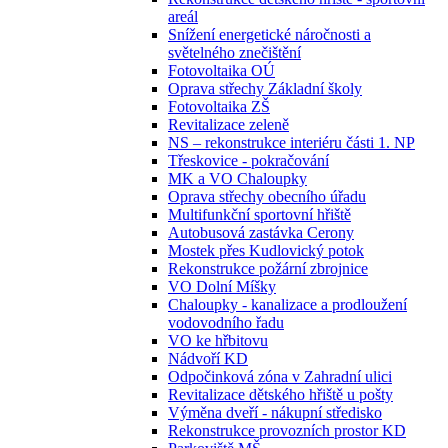
areál
Snížení energetické náročnosti a
světelného znečištění
Fotovoltaika OÚ
Oprava střechy Základní školy
Fotovoltaika ZŠ
Revitalizace zeleně
NS – rekonstrukce interiéru části 1. NP
Třeskovice - pokračování
MK a VO Chaloupky
Oprava střechy obecního úřadu
Multifunkční sportovní hřiště
Autobusová zastávka Cerony
Mostek přes Kudlovický potok
Rekonstrukce požární zbrojnice
VO Dolní Míšky
Chaloupky - kanalizace a prodloužení
vodovodního řadu
VO ke hřbitovu
Nádvoří KD
Odpočinková zóna v Zahradní ulici
Revitalizace dětského hřiště u pošty
Výměna dveří - nákupní středisko
Rekonstrukce provozních prostor KD