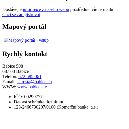
Dostávejte
informace z našeho webu
prostřednictvím e-mailů
Chci se zaregistrovat
Mapový portál
Rychlý kontakt
Babice 508
687 03 Babice
Telefon:
572 585 061
E-mail:
starosta@babice.eu
WWW:
www.babice.eu/
IČO: 00290777
Datová schránka: fqzbfmm
123-2466730207/0100 (Komerční banka, a.s.)