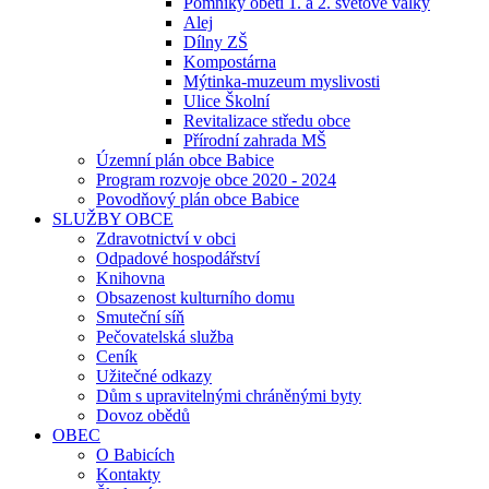
Pomníky obětí 1. a 2. světové války
Alej
Dílny ZŠ
Kompostárna
Mýtinka-muzeum myslivosti
Ulice Školní
Revitalizace středu obce
Přírodní zahrada MŠ
Územní plán obce Babice
Program rozvoje obce 2020 - 2024
Povodňový plán obce Babice
SLUŽBY OBCE
Zdravotnictví v obci
Odpadové hospodářství
Knihovna
Obsazenost kulturního domu
Smuteční síň
Pečovatelská služba
Ceník
Užitečné odkazy
Dům s upravitelnými chráněnými byty
Dovoz obědů
OBEC
O Babicích
Kontakty