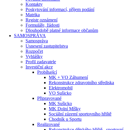
Kontakty
Poskytování informací, příjem podání
Matrika
Registr oznámení
Formuláře, žádosti
Dlouhodobě platné informace občanům
SAMOSPRÁVA
Samospráva
Usnesení zastupitelstva
Rozpočet
Vyhlášky
Profil zadavatele
Investiční akce
Probíhající
MK + VO Záhumení
Rekonstrukce zdravotního střediska
Elektromobil
VO Sušicko
Připravované
MK Sušicko
MK Dolní Míšky
Sociální zázemí sportovního hřiště
Chodník u Sportu
Realizované
Rekonstrukce dětského hřiště - sportovní