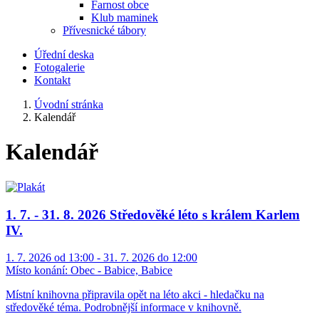
Farnost obce
Klub maminek
Přívesnické tábory
Úřední deska
Fotogalerie
Kontakt
Úvodní stránka
Kalendář
Kalendář
1. 7. - 31. 8. 2026 Středověké léto s králem Karlem
IV.
1. 7. 2026 od 13:00 - 31. 7. 2026 do 12:00
Místo konání:
Obec - Babice, Babice
Místní knihovna připravila opět na léto akci - hledačku na
středověké téma. Podrobnější informace v knihovně.