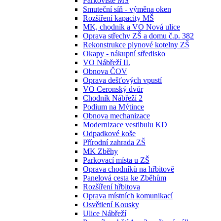
Parkoviště MŠ
Smuteční síň - výměna oken
Rozšíření kapacity MŠ
MK, chodník a VO Nová ulice
Oprava střechy ZŠ a domu č.p. 382
Rekonstrukce plynové kotelny ZŠ
Okapy - nákupní středisko
VO Nábřeží II.
Obnova ČOV
Oprava dešťových vpustí
VO Ceronský dvůr
Chodník Nábřeží 2
Podium na Mýtince
Obnova mechanizace
Modernizace vestibulu KD
Odpadkové koše
Přírodní zahrada ZŠ
MK Zběhy
Parkovací místa u ZŠ
Oprava chodníků na hřbitově
Panelová cesta ke Zběhům
Rozšíření hřbitova
Oprava místních komunikací
Osvětlení Kousky
Ulice Nábřeží