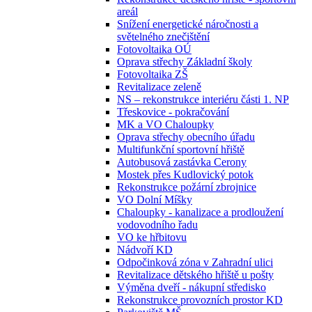
areál
Snížení energetické náročnosti a
světelného znečištění
Fotovoltaika OÚ
Oprava střechy Základní školy
Fotovoltaika ZŠ
Revitalizace zeleně
NS – rekonstrukce interiéru části 1. NP
Třeskovice - pokračování
MK a VO Chaloupky
Oprava střechy obecního úřadu
Multifunkční sportovní hřiště
Autobusová zastávka Cerony
Mostek přes Kudlovický potok
Rekonstrukce požární zbrojnice
VO Dolní Míšky
Chaloupky - kanalizace a prodloužení
vodovodního řadu
VO ke hřbitovu
Nádvoří KD
Odpočinková zóna v Zahradní ulici
Revitalizace dětského hřiště u pošty
Výměna dveří - nákupní středisko
Rekonstrukce provozních prostor KD