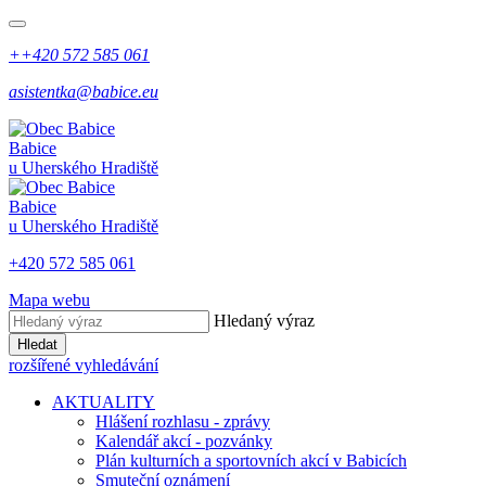
++420 572 585 061
asistentka@babice.eu
Babice
u Uherského Hradiště
Babice
u Uherského Hradiště
+420 572 585 061
Mapa webu
Hledaný výraz
Hledat
rozšířené vyhledávání
AKTUALITY
Hlášení rozhlasu - zprávy
Kalendář akcí - pozvánky
Plán kulturních a sportovních akcí v Babicích
Smuteční oznámení