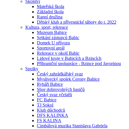
Školství
Mateřská škola
Základní škola
Ranní družina
Dětský klub a přívesnické tábory do r. 2022
Kultura, sport, rekreace
Muzeum Babice
Setkání zástupců Babic
Domek U přívozu
Sportovní areál
Rekreace v okolí Babic
Lidové kroje v Babicích a Bzincích
Příhraniční spolupráce - Bzince pod Javorinou
Spolky
Český zahrádkářský svaz
Myslivecký spolek Cerony Babice
Rybáři Babice
Sbor dobrovolných hasičů
Český svaz včelařů
FC Babice
TJ Sokol
Klub důchodců
DFS KALINKA
FS KALINA
Cimbálová muzika Stanislava Gabriela