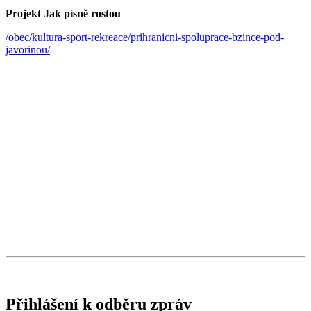
Projekt Jak písně rostou
/obec/kultura-sport-rekreace/prihranicni-spoluprace-bzince-pod-
javorinou/
Přihlášení k odběru zpráv