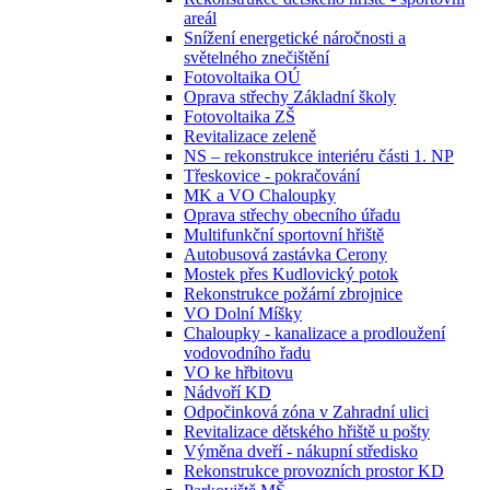
areál
Snížení energetické náročnosti a
světelného znečištění
Fotovoltaika OÚ
Oprava střechy Základní školy
Fotovoltaika ZŠ
Revitalizace zeleně
NS – rekonstrukce interiéru části 1. NP
Třeskovice - pokračování
MK a VO Chaloupky
Oprava střechy obecního úřadu
Multifunkční sportovní hřiště
Autobusová zastávka Cerony
Mostek přes Kudlovický potok
Rekonstrukce požární zbrojnice
VO Dolní Míšky
Chaloupky - kanalizace a prodloužení
vodovodního řadu
VO ke hřbitovu
Nádvoří KD
Odpočinková zóna v Zahradní ulici
Revitalizace dětského hřiště u pošty
Výměna dveří - nákupní středisko
Rekonstrukce provozních prostor KD