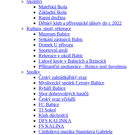
Školství
Mateřská škola
Základní škola
Ranní družina
Dětský klub a přívesnické tábory do r. 2022
Kultura, sport, rekreace
Muzeum Babice
Setkání zástupců Babic
Domek U přívozu
Sportovní areál
Rekreace v okolí Babic
Lidové kroje v Babicích a Bzincích
Příhraniční spolupráce - Bzince pod Javorinou
Spolky
Český zahrádkářský svaz
Myslivecký spolek Cerony Babice
Rybáři Babice
Sbor dobrovolných hasičů
Český svaz včelařů
FC Babice
TJ Sokol
Klub důchodců
DFS KALINKA
FS KALINA
Cimbálová muzika Stanislava Gabriela