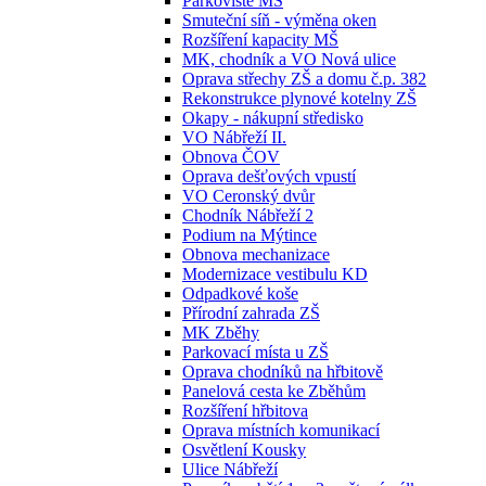
Parkoviště MŠ
Smuteční síň - výměna oken
Rozšíření kapacity MŠ
MK, chodník a VO Nová ulice
Oprava střechy ZŠ a domu č.p. 382
Rekonstrukce plynové kotelny ZŠ
Okapy - nákupní středisko
VO Nábřeží II.
Obnova ČOV
Oprava dešťových vpustí
VO Ceronský dvůr
Chodník Nábřeží 2
Podium na Mýtince
Obnova mechanizace
Modernizace vestibulu KD
Odpadkové koše
Přírodní zahrada ZŠ
MK Zběhy
Parkovací místa u ZŠ
Oprava chodníků na hřbitově
Panelová cesta ke Zběhům
Rozšíření hřbitova
Oprava místních komunikací
Osvětlení Kousky
Ulice Nábřeží