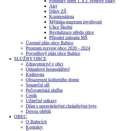
Pomníky obětí 1. a 2. světové války
Alej
Dílny ZŠ
Kompostárna
Mýtinka-muzeum myslivosti
Ulice Školní
Revitalizace středu obce
Přírodní zahrada MŠ
Územní plán obce Babice
Program rozvoje obce 2020 - 2024
Povodňový plán obce Babice
SLUŽBY OBCE
Zdravotnictví v obci
Odpadové hospodářství
Knihovna
Obsazenost kulturního domu
Smuteční síň
Pečovatelská služba
Ceník
Užitečné odkazy
Dům s upravitelnými chráněnými byty
Dovoz obědů
OBEC
O Babicích
Kontakty