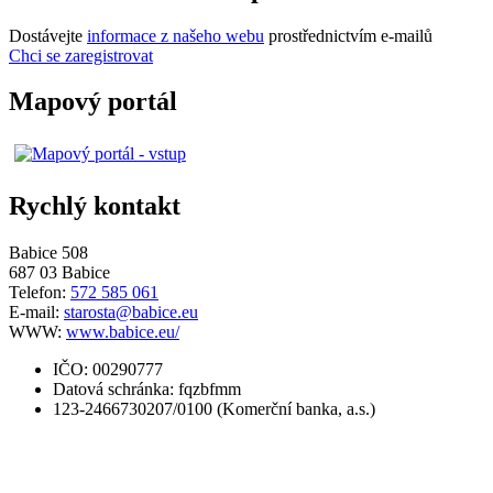
Dostávejte
informace z našeho webu
prostřednictvím e-mailů
Chci se zaregistrovat
Mapový portál
Rychlý kontakt
Babice 508
687 03 Babice
Telefon:
572 585 061
E-mail:
starosta@babice.eu
WWW:
www.babice.eu/
IČO: 00290777
Datová schránka: fqzbfmm
123-2466730207/0100 (Komerční banka, a.s.)