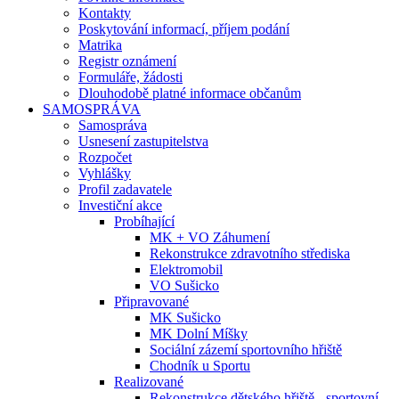
Kontakty
Poskytování informací, příjem podání
Matrika
Registr oznámení
Formuláře, žádosti
Dlouhodobě platné informace občanům
SAMOSPRÁVA
Samospráva
Usnesení zastupitelstva
Rozpočet
Vyhlášky
Profil zadavatele
Investiční akce
Probíhající
MK + VO Záhumení
Rekonstrukce zdravotního střediska
Elektromobil
VO Sušicko
Připravované
MK Sušicko
MK Dolní Míšky
Sociální zázemí sportovního hřiště
Chodník u Sportu
Realizované
Rekonstrukce dětského hřiště - sportovní