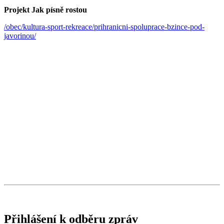
Projekt Jak písně rostou
/obec/kultura-sport-rekreace/prihranicni-spoluprace-bzince-pod-
javorinou/
Přihlášení k odběru zpráv