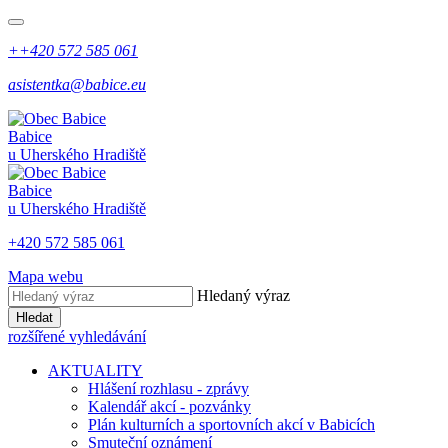
++420 572 585 061
asistentka@babice.eu
Babice
u Uherského Hradiště
Babice
u Uherského Hradiště
+420 572 585 061
Mapa webu
Hledaný výraz
Hledat
rozšířené vyhledávání
AKTUALITY
Hlášení rozhlasu - zprávy
Kalendář akcí - pozvánky
Plán kulturních a sportovních akcí v Babicích
Smuteční oznámení