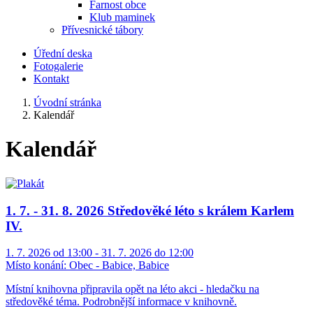
Farnost obce
Klub maminek
Přívesnické tábory
Úřední deska
Fotogalerie
Kontakt
Úvodní stránka
Kalendář
Kalendář
1. 7. - 31. 8. 2026 Středověké léto s králem Karlem
IV.
1. 7. 2026 od 13:00 - 31. 7. 2026 do 12:00
Místo konání:
Obec - Babice, Babice
Místní knihovna připravila opět na léto akci - hledačku na
středověké téma. Podrobnější informace v knihovně.