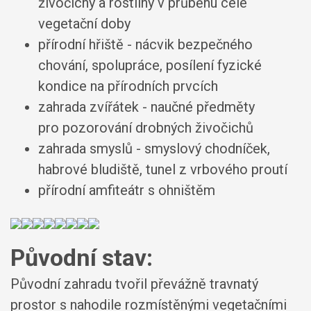
živočichy a rostliny v průběhu celé
vegetační doby
přírodní hřiště - nácvik bezpečného
chování, spolupráce, posílení fyzické
kondice na přírodních prvcích
zahrada zvířátek - naučné předměty
pro pozorování drobných živočichů
zahrada smyslů - smyslový chodníček,
habrové bludiště, tunel z vrbového proutí
přírodní amfiteátr s ohništěm
Původní stav:
Původní zahradu tvořil převážně travnatý
prostor s nahodile rozmístěnými vegetačními