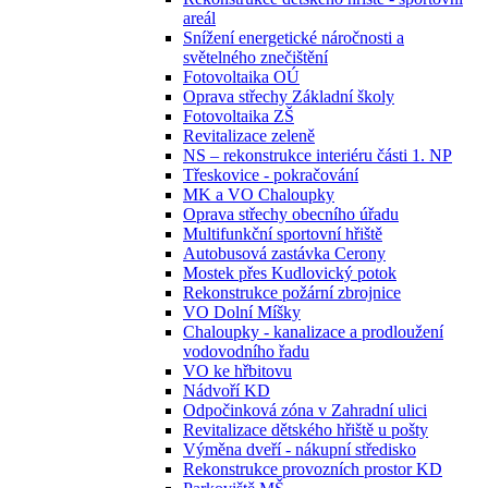
areál
Snížení energetické náročnosti a
světelného znečištění
Fotovoltaika OÚ
Oprava střechy Základní školy
Fotovoltaika ZŠ
Revitalizace zeleně
NS – rekonstrukce interiéru části 1. NP
Třeskovice - pokračování
MK a VO Chaloupky
Oprava střechy obecního úřadu
Multifunkční sportovní hřiště
Autobusová zastávka Cerony
Mostek přes Kudlovický potok
Rekonstrukce požární zbrojnice
VO Dolní Míšky
Chaloupky - kanalizace a prodloužení
vodovodního řadu
VO ke hřbitovu
Nádvoří KD
Odpočinková zóna v Zahradní ulici
Revitalizace dětského hřiště u pošty
Výměna dveří - nákupní středisko
Rekonstrukce provozních prostor KD