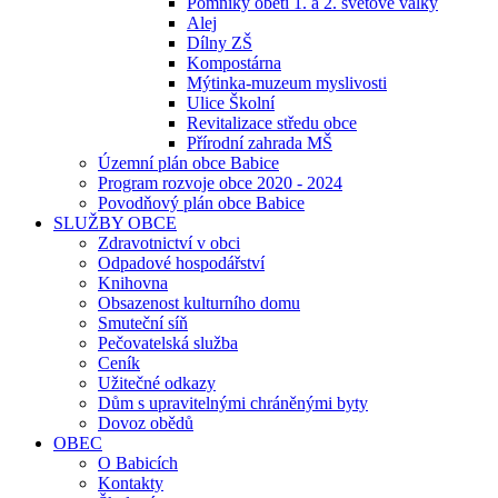
Pomníky obětí 1. a 2. světové války
Alej
Dílny ZŠ
Kompostárna
Mýtinka-muzeum myslivosti
Ulice Školní
Revitalizace středu obce
Přírodní zahrada MŠ
Územní plán obce Babice
Program rozvoje obce 2020 - 2024
Povodňový plán obce Babice
SLUŽBY OBCE
Zdravotnictví v obci
Odpadové hospodářství
Knihovna
Obsazenost kulturního domu
Smuteční síň
Pečovatelská služba
Ceník
Užitečné odkazy
Dům s upravitelnými chráněnými byty
Dovoz obědů
OBEC
O Babicích
Kontakty