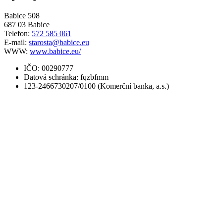
Babice 508
687 03 Babice
Telefon:
572 585 061
E-mail:
starosta@babice.eu
WWW:
www.babice.eu/
IČO: 00290777
Datová schránka: fqzbfmm
123-2466730207/0100 (Komerční banka, a.s.)