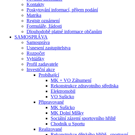
Kontakty
Poskytování informací, příjem podání
Matrika
Registr oznámení
Formuláře, žádosti
Dlouhodobě platné informace občanům
SAMOSPRÁVA
Samospráva
Usnesení zastupitelstva
Rozpočet
Vyhlášky
Profil zadavatele
Investiční akce
Probíhající
MK + VO Záhumení
Rekonstrukce zdravotního střediska
Elektromobil
VO Sušicko
Připravované
MK Sušicko
MK Dolní Míšky
Sociální zázemí sportovního hřiště
Chodník u Sportu
Realizované
Rekonstrukce dětského hřiště - sportovní