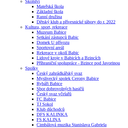
Školství
Mateřská škola
Základní škola
Ranní družina
Dětský klub a přívesnické tábory do r. 2022
Kultura, sport, rekreace
Muzeum Babice
Setkání zástupců Babic
Domek U přívozu
Sportovní areál
Rekreace v okolí Babic
Lidové kroje v Babicích a Bzincích
Příhraniční spolupráce - Bzince pod Javorinou
Spolky
Český zahrádkářský svaz
Myslivecký spolek Cerony Babice
Rybáři Babice
Sbor dobrovolných hasičů
Český svaz včelařů
FC Babice
TJ Sokol
Klub důchodců
DFS KALINKA
FS KALINA
Cimbálová muzika Stanislava Gabriela