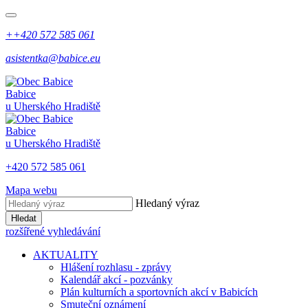
++420 572 585 061
asistentka@babice.eu
Babice
u Uherského Hradiště
Babice
u Uherského Hradiště
+420 572 585 061
Mapa webu
Hledaný výraz
Hledat
rozšířené vyhledávání
AKTUALITY
Hlášení rozhlasu - zprávy
Kalendář akcí - pozvánky
Plán kulturních a sportovních akcí v Babicích
Smuteční oznámení