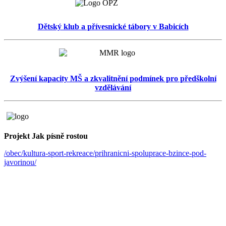
Dětský klub a přívesnické tábory v Babicích
Zvýšení kapacity MŠ a zkvalitnění podmínek pro předškolní
vzdělávání
Projekt Jak písně rostou
/obec/kultura-sport-rekreace/prihranicni-spoluprace-bzince-pod-
javorinou/