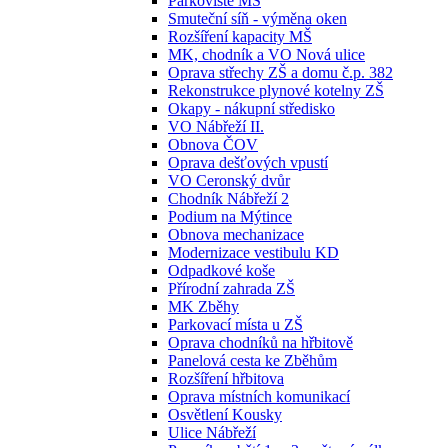
Parkoviště MŠ
Smuteční síň - výměna oken
Rozšíření kapacity MŠ
MK, chodník a VO Nová ulice
Oprava střechy ZŠ a domu č.p. 382
Rekonstrukce plynové kotelny ZŠ
Okapy - nákupní středisko
VO Nábřeží II.
Obnova ČOV
Oprava dešťových vpustí
VO Ceronský dvůr
Chodník Nábřeží 2
Podium na Mýtince
Obnova mechanizace
Modernizace vestibulu KD
Odpadkové koše
Přírodní zahrada ZŠ
MK Zběhy
Parkovací místa u ZŠ
Oprava chodníků na hřbitově
Panelová cesta ke Zběhům
Rozšíření hřbitova
Oprava místních komunikací
Osvětlení Kousky
Ulice Nábřeží