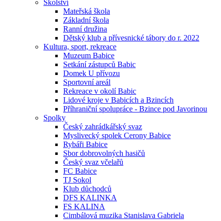
Školství
Mateřská škola
Základní škola
Ranní družina
Dětský klub a přívesnické tábory do r. 2022
Kultura, sport, rekreace
Muzeum Babice
Setkání zástupců Babic
Domek U přívozu
Sportovní areál
Rekreace v okolí Babic
Lidové kroje v Babicích a Bzincích
Příhraniční spolupráce - Bzince pod Javorinou
Spolky
Český zahrádkářský svaz
Myslivecký spolek Cerony Babice
Rybáři Babice
Sbor dobrovolných hasičů
Český svaz včelařů
FC Babice
TJ Sokol
Klub důchodců
DFS KALINKA
FS KALINA
Cimbálová muzika Stanislava Gabriela