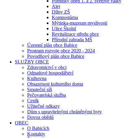
Pomníky obětí 1. a 2. světové války
Alej
Dílny ZŠ
Kompostárna
Mýtinka-muzeum myslivosti
Ulice Školní
Revitalizace středu obce
Přírodní zahrada MŠ
Územní plán obce Babice
Program rozvoje obce 2020 - 2024
Povodňový plán obce Babice
SLUŽBY OBCE
Zdravotnictví v obci
Odpadové hospodářství
Knihovna
Obsazenost kulturního domu
Smuteční síň
Pečovatelská služba
Ceník
Užitečné odkazy
Dům s upravitelnými chráněnými byty
Dovoz obědů
OBEC
O Babicích
Kontakty