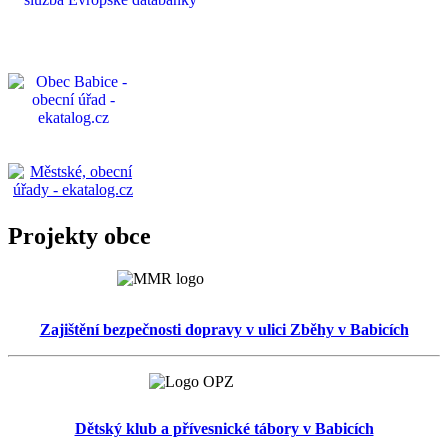
Projekty obce
Zajištění bezpečnosti dopravy v ulici Zběhy v Babicích
Dětský klub a přívesnické tábory v Babicích