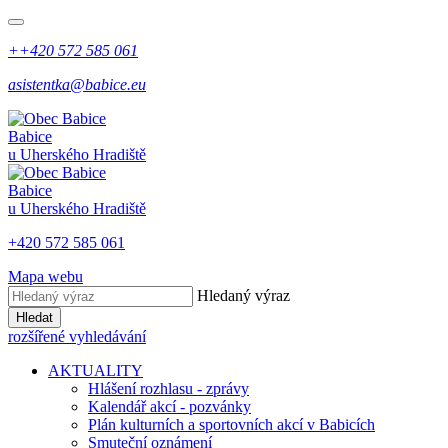
++420 572 585 061
asistentka@babice.eu
Babice
u Uherského Hradiště
Babice
u Uherského Hradiště
+420 572 585 061
Mapa webu
Hledaný výraz
Hledat
rozšířené vyhledávání
AKTUALITY
Hlášení rozhlasu - zprávy
Kalendář akcí - pozvánky
Plán kulturních a sportovních akcí v Babicích
Smuteční oznámení