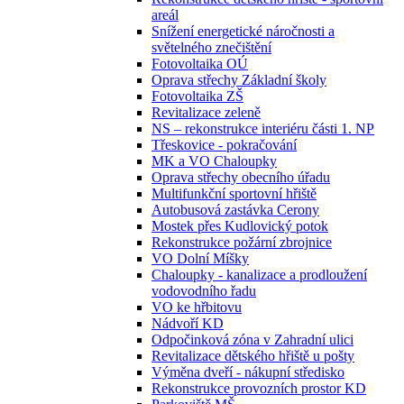
areál
Snížení energetické náročnosti a
světelného znečištění
Fotovoltaika OÚ
Oprava střechy Základní školy
Fotovoltaika ZŠ
Revitalizace zeleně
NS – rekonstrukce interiéru části 1. NP
Třeskovice - pokračování
MK a VO Chaloupky
Oprava střechy obecního úřadu
Multifunkční sportovní hřiště
Autobusová zastávka Cerony
Mostek přes Kudlovický potok
Rekonstrukce požární zbrojnice
VO Dolní Míšky
Chaloupky - kanalizace a prodloužení
vodovodního řadu
VO ke hřbitovu
Nádvoří KD
Odpočinková zóna v Zahradní ulici
Revitalizace dětského hřiště u pošty
Výměna dveří - nákupní středisko
Rekonstrukce provozních prostor KD