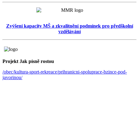
Zvýšení kapacity MŠ a zkvalitnění podmínek pro předškolní
vzdělávání
Projekt Jak písně rostou
/obec/kultura-sport-rekreace/prihranicni-spoluprace-bzince-pod-
javorinou/