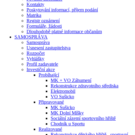
Kontakty
Poskytování informací, příjem podání
Matrika
Registr oznámení
Formuláře, žádosti
Dlouhodobě platné informace občanům
SAMOSPRÁVA
Samospráva
Usnesení zastupitelstva
Rozpočet
Vyhlášky
Profil zadavatele
Investiční akce
Probíhající
MK + VO Záhumení
Rekonstrukce zdravotního střediska
Elektromobil
VO Sušicko
Připravované
MK Sušicko
MK Dolní Míšky
Sociální zázemí sportovního hřiště
Chodník u Sportu
Realizované
Rekonstrukce dětského hřiště - sportovní