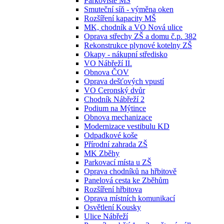
Parkoviště MŠ
Smuteční síň - výměna oken
Rozšíření kapacity MŠ
MK, chodník a VO Nová ulice
Oprava střechy ZŠ a domu č.p. 382
Rekonstrukce plynové kotelny ZŠ
Okapy - nákupní středisko
VO Nábřeží II.
Obnova ČOV
Oprava dešťových vpustí
VO Ceronský dvůr
Chodník Nábřeží 2
Podium na Mýtince
Obnova mechanizace
Modernizace vestibulu KD
Odpadkové koše
Přírodní zahrada ZŠ
MK Zběhy
Parkovací místa u ZŠ
Oprava chodníků na hřbitově
Panelová cesta ke Zběhům
Rozšíření hřbitova
Oprava místních komunikací
Osvětlení Kousky
Ulice Nábřeží