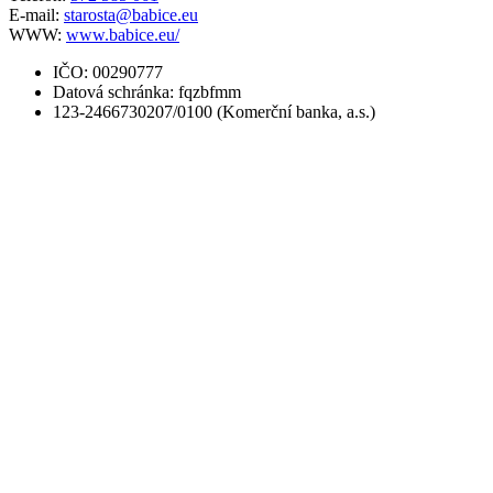
E-mail:
starosta@babice.eu
WWW:
www.babice.eu/
IČO: 00290777
Datová schránka: fqzbfmm
123-2466730207/0100 (Komerční banka, a.s.)