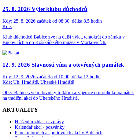
25. 8. 2026 Výlet klubu důchodců
Kdy:
25. 8. 2026 začátek od 08:30, délka 8.5 hodin
Kde:
Klub důchodců Babice zve na další výlet, tentokrát do zámku v
Bučovicích a do Košíkářského muzea v Morkovicích.
12. 9. 2026 Slavnosti vína a otevřených památek
Kdy:
12. 9. 2026 začátek od 10:00, délka 12 hodin
Kde:
Uh. Hradiště, Uherské Hradiště
Obec Babice zve milovníky folklóru a zájemce o prohlídku památek
na tradiční akci do Uherského Hradiště.
AKTUALITY
Hlášení rozhlasu - zprávy
Kalendář akcí - pozvánky
Plán kulturních a sportovních akcí v Babicích