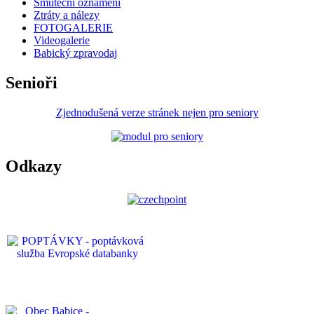
Smuteční oznámení
Ztráty a nálezy
FOTOGALERIE
Videogalerie
Babický zpravodaj
Senioři
Zjednodušená verze stránek nejen pro seniory
Odkazy