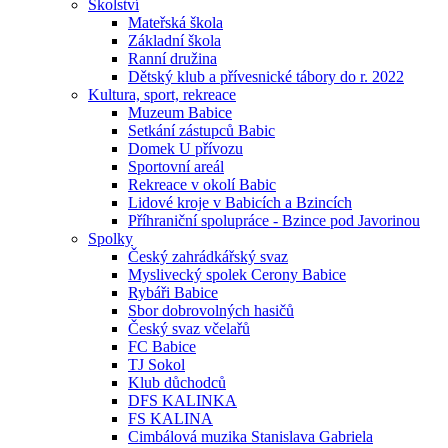
Školství
Mateřská škola
Základní škola
Ranní družina
Dětský klub a přívesnické tábory do r. 2022
Kultura, sport, rekreace
Muzeum Babice
Setkání zástupců Babic
Domek U přívozu
Sportovní areál
Rekreace v okolí Babic
Lidové kroje v Babicích a Bzincích
Příhraniční spolupráce - Bzince pod Javorinou
Spolky
Český zahrádkářský svaz
Myslivecký spolek Cerony Babice
Rybáři Babice
Sbor dobrovolných hasičů
Český svaz včelařů
FC Babice
TJ Sokol
Klub důchodců
DFS KALINKA
FS KALINA
Cimbálová muzika Stanislava Gabriela