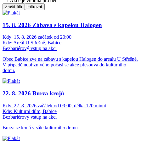
Akce je vhodná pro děti
Zrušit filtr
Filtrovat
15. 8. 2026 Zábava s kapelou Halogen
Kdy:
15. 8. 2026 začátek od 20:00
Kde:
Areál U Střešně, Babice
Bezbariérový vstup na akci
Obec Babice zve na zábavu s kapelou Halogen do areálu U Střešně.
V případě nepříznivého počasí se akce přesouvá do kulturního
domu.
22. 8. 2026 Burza krojů
Kdy:
22. 8. 2026 začátek od 09:00, délka 120 minut
Kde:
Kulturní dům, Babice
Bezbariérový vstup na akci
Burza se koná v sále kulturního domu.