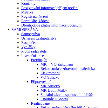
Kontakty
Poskytování informací, příjem podání
Matrika
Registr oznámení
Formuláře, žádosti
Dlouhodobě platné informace občanům
SAMOSPRÁVA
Samospráva
Usnesení zastupitelstva
Rozpočet
Vyhlášky
Profil zadavatele
Investiční akce
Probíhající
MK + VO Záhumení
Rekonstrukce zdravotního střediska
Elektromobil
VO Sušicko
Připravované
MK Sušicko
MK Dolní Míšky
Sociální zázemí sportovního hřiště
Chodník u Sportu
Realizované
Rekonstrukce dětského hřiště - sportovní