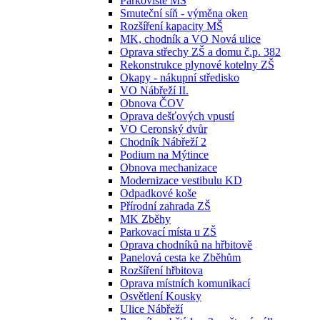
Parkoviště MŠ
Smuteční síň - výměna oken
Rozšíření kapacity MŠ
MK, chodník a VO Nová ulice
Oprava střechy ZŠ a domu č.p. 382
Rekonstrukce plynové kotelny ZŠ
Okapy - nákupní středisko
VO Nábřeží II.
Obnova ČOV
Oprava dešťových vpustí
VO Ceronský dvůr
Chodník Nábřeží 2
Podium na Mýtince
Obnova mechanizace
Modernizace vestibulu KD
Odpadkové koše
Přírodní zahrada ZŠ
MK Zběhy
Parkovací místa u ZŠ
Oprava chodníků na hřbitově
Panelová cesta ke Zběhům
Rozšíření hřbitova
Oprava místních komunikací
Osvětlení Kousky
Ulice Nábřeží