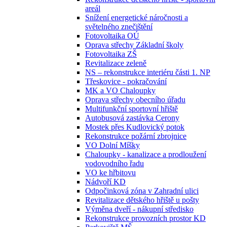
areál
Snížení energetické náročnosti a
světelného znečištění
Fotovoltaika OÚ
Oprava střechy Základní školy
Fotovoltaika ZŠ
Revitalizace zeleně
NS – rekonstrukce interiéru části 1. NP
Třeskovice - pokračování
MK a VO Chaloupky
Oprava střechy obecního úřadu
Multifunkční sportovní hřiště
Autobusová zastávka Cerony
Mostek přes Kudlovický potok
Rekonstrukce požární zbrojnice
VO Dolní Míšky
Chaloupky - kanalizace a prodloužení
vodovodního řadu
VO ke hřbitovu
Nádvoří KD
Odpočinková zóna v Zahradní ulici
Revitalizace dětského hřiště u pošty
Výměna dveří - nákupní středisko
Rekonstrukce provozních prostor KD