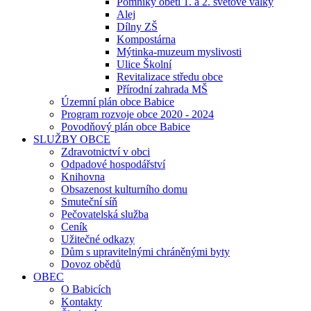
Pomníky obětí 1. a 2. světové války
Alej
Dílny ZŠ
Kompostárna
Mýtinka-muzeum myslivosti
Ulice Školní
Revitalizace středu obce
Přírodní zahrada MŠ
Územní plán obce Babice
Program rozvoje obce 2020 - 2024
Povodňový plán obce Babice
SLUŽBY OBCE
Zdravotnictví v obci
Odpadové hospodářství
Knihovna
Obsazenost kulturního domu
Smuteční síň
Pečovatelská služba
Ceník
Užitečné odkazy
Dům s upravitelnými chráněnými byty
Dovoz obědů
OBEC
O Babicích
Kontakty