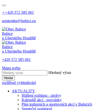
++420 572 585 061
asistentka@babice.eu
Babice
u Uherského Hradiště
Babice
u Uherského Hradiště
+420 572 585 061
Mapa webu
Hledaný výraz
Hledat
rozšířené vyhledávání
AKTUALITY
Hlášení rozhlasu - zprávy
Kalendář akcí - pozvánky
Plán kulturních a sportovních akcí v Babicích
Smuteční oznámení