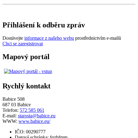
Přihlášení k odběru zpráv
Dostávejte
informace z našeho webu
prostřednictvím e-mailů
Chci se zaregistrovat
Mapový portál
Rychlý kontakt
Babice 508
687 03 Babice
Telefon:
572 585 061
E-mail:
starosta@babice.eu
WWW:
www.babice.eu/
IČO: 00290777
Datová schránka: fqzbfmm