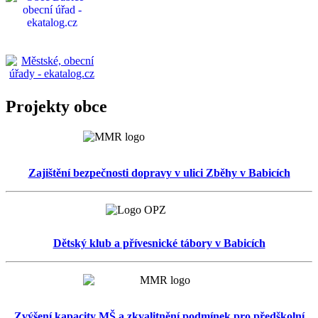
Projekty obce
Zajištění bezpečnosti dopravy v ulici Zběhy v Babicích
Dětský klub a přívesnické tábory v Babicích
Zvýšení kapacity MŠ a zkvalitnění podmínek pro předškolní