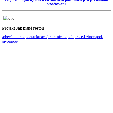
vzdělávání
Projekt Jak písně rostou
/obec/kultura-sport-rekreace/prihranicni-spoluprace-bzince-pod-
javorinou/