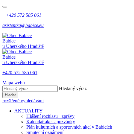
++420 572 585 061
asistentka@babice.eu
Babice
u Uherského Hradiště
Babice
u Uherského Hradiště
+420 572 585 061
Mapa webu
Hledaný výraz
Hledat
rozšířené vyhledávání
AKTUALITY
Hlášení rozhlasu - zprávy
Kalendář akcí - pozvánky
Plán kulturních a sportovních akcí v Babicích
Smuteční oznámení