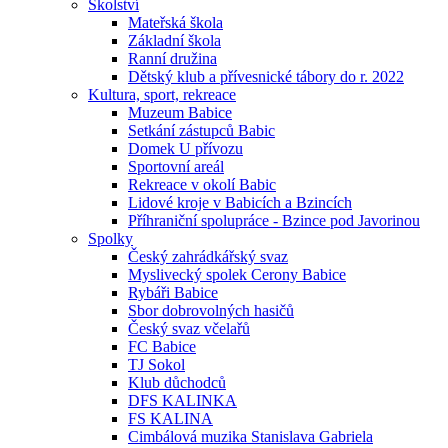
Školství
Mateřská škola
Základní škola
Ranní družina
Dětský klub a přívesnické tábory do r. 2022
Kultura, sport, rekreace
Muzeum Babice
Setkání zástupců Babic
Domek U přívozu
Sportovní areál
Rekreace v okolí Babic
Lidové kroje v Babicích a Bzincích
Příhraniční spolupráce - Bzince pod Javorinou
Spolky
Český zahrádkářský svaz
Myslivecký spolek Cerony Babice
Rybáři Babice
Sbor dobrovolných hasičů
Český svaz včelařů
FC Babice
TJ Sokol
Klub důchodců
DFS KALINKA
FS KALINA
Cimbálová muzika Stanislava Gabriela