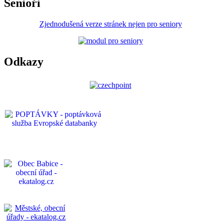
Senioři
Zjednodušená verze stránek nejen pro seniory
Odkazy