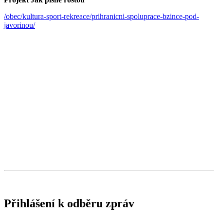
/obec/kultura-sport-rekreace/prihranicni-spoluprace-bzince-pod-
javorinou/
Přihlášení k odběru zpráv