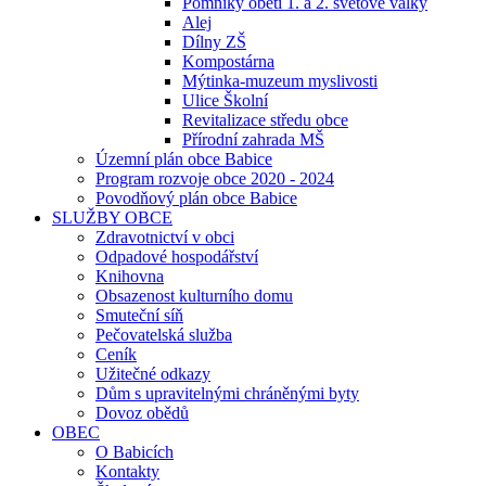
Pomníky obětí 1. a 2. světové války
Alej
Dílny ZŠ
Kompostárna
Mýtinka-muzeum myslivosti
Ulice Školní
Revitalizace středu obce
Přírodní zahrada MŠ
Územní plán obce Babice
Program rozvoje obce 2020 - 2024
Povodňový plán obce Babice
SLUŽBY OBCE
Zdravotnictví v obci
Odpadové hospodářství
Knihovna
Obsazenost kulturního domu
Smuteční síň
Pečovatelská služba
Ceník
Užitečné odkazy
Dům s upravitelnými chráněnými byty
Dovoz obědů
OBEC
O Babicích
Kontakty