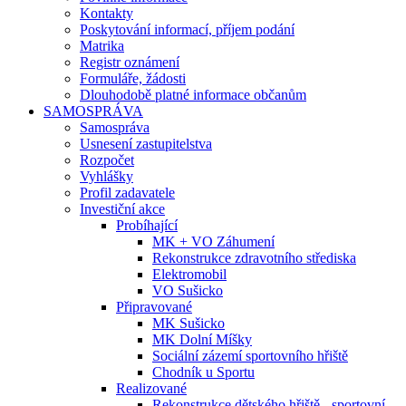
Kontakty
Poskytování informací, příjem podání
Matrika
Registr oznámení
Formuláře, žádosti
Dlouhodobě platné informace občanům
SAMOSPRÁVA
Samospráva
Usnesení zastupitelstva
Rozpočet
Vyhlášky
Profil zadavatele
Investiční akce
Probíhající
MK + VO Záhumení
Rekonstrukce zdravotního střediska
Elektromobil
VO Sušicko
Připravované
MK Sušicko
MK Dolní Míšky
Sociální zázemí sportovního hřiště
Chodník u Sportu
Realizované
Rekonstrukce dětského hřiště - sportovní