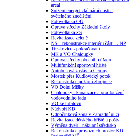
areál
Snížení energetické náročnosti a
světelného znečištění
Fotovoltaika OÚ
Oprava střechy Základní školy
Fotovoltaika ZŠ
Revitalizace zeleně
NS – rekonstrukce interiéru části 1. NP
Třeskovice - pokračování
MK a VO Chaloupky
Oprava střechy obecního úřadu
Multifunkční sportovní hřiště
Autobusová zastávka Cerony
Mostek přes Kudlovický potok
Rekonstrukce požární zbrojnice
VO Dolní Míšky
Chaloupky - kanalizace a prodloužení
vodovodního řadu
VO ke hřbitovu
Nádvoří KD
Odpočinková zóna v Zahradní ulici
Revitalizace dětského hřiště u pošty
Výměna dveří - nákupní středisko
Rekonstrukce provozních prostor KD