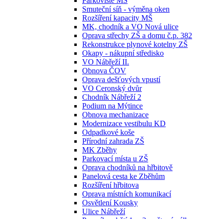
Parkoviště MŠ
Smuteční síň - výměna oken
Rozšíření kapacity MŠ
MK, chodník a VO Nová ulice
Oprava střechy ZŠ a domu č.p. 382
Rekonstrukce plynové kotelny ZŠ
Okapy - nákupní středisko
VO Nábřeží II.
Obnova ČOV
Oprava dešťových vpustí
VO Ceronský dvůr
Chodník Nábřeží 2
Podium na Mýtince
Obnova mechanizace
Modernizace vestibulu KD
Odpadkové koše
Přírodní zahrada ZŠ
MK Zběhy
Parkovací místa u ZŠ
Oprava chodníků na hřbitově
Panelová cesta ke Zběhům
Rozšíření hřbitova
Oprava místních komunikací
Osvětlení Kousky
Ulice Nábřeží