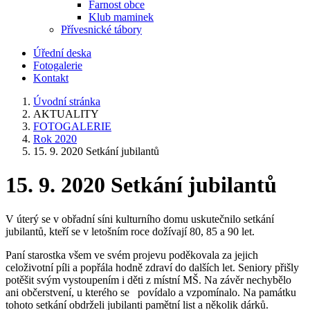
Farnost obce
Klub maminek
Přívesnické tábory
Úřední deska
Fotogalerie
Kontakt
Úvodní stránka
AKTUALITY
FOTOGALERIE
Rok 2020
15. 9. 2020 Setkání jubilantů
15. 9. 2020 Setkání jubilantů
V úterý se v obřadní síni kulturního domu uskutečnilo setkání
jubilantů, kteří se v letošním roce dožívají 80, 85 a 90 let.
Paní starostka všem ve svém projevu poděkovala za jejich
celoživotní píli a popřála hodně zdraví do dalších let. Seniory přišly
potěšit svým vystoupením i děti z místní MŠ. Na závěr nechybělo
ani občerstvení, u kterého se povídalo a vzpomínalo. Na památku
tohoto setkání obdrželi jubilanti pamětní list a několik dárků.