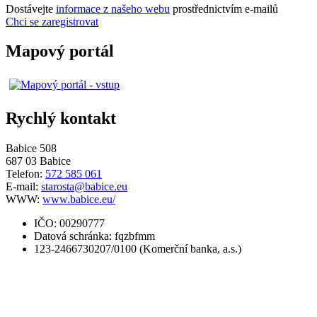
Dostávejte
informace z našeho webu
prostřednictvím e-mailů
Chci se zaregistrovat
Mapový portál
Rychlý kontakt
Babice 508
687 03 Babice
Telefon:
572 585 061
E-mail:
starosta@babice.eu
WWW:
www.babice.eu/
IČO: 00290777
Datová schránka: fqzbfmm
123-2466730207/0100 (Komerční banka, a.s.)