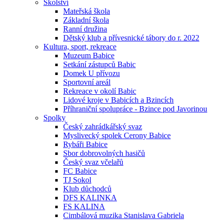
Školství
Mateřská škola
Základní škola
Ranní družina
Dětský klub a přívesnické tábory do r. 2022
Kultura, sport, rekreace
Muzeum Babice
Setkání zástupců Babic
Domek U přívozu
Sportovní areál
Rekreace v okolí Babic
Lidové kroje v Babicích a Bzincích
Příhraniční spolupráce - Bzince pod Javorinou
Spolky
Český zahrádkářský svaz
Myslivecký spolek Cerony Babice
Rybáři Babice
Sbor dobrovolných hasičů
Český svaz včelařů
FC Babice
TJ Sokol
Klub důchodců
DFS KALINKA
FS KALINA
Cimbálová muzika Stanislava Gabriela