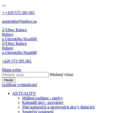
++420 572 585 061
asistentka@babice.eu
Babice
u Uherského Hradiště
Babice
u Uherského Hradiště
+420 572 585 061
Mapa webu
Hledaný výraz
Hledat
rozšířené vyhledávání
AKTUALITY
Hlášení rozhlasu - zprávy
Kalendář akcí - pozvánky
Plán kulturních a sportovních akcí v Babicích
Smuteční oznámení