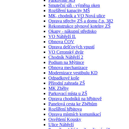
Parkoviště MŠ
Smuteční síň - výměna oken
Rozšíření kapacity MŠ
MK, chodník a VO Nová ulice
Oprava střechy ZŠ a domu č.p. 382
Rekonstrukce plynové kotelny ZŠ
Okapy - nákupní středisko
VO Nábřeží II.
Obnova ČOV
Oprava dešťových vpustí
VO Ceronský dvůr
Chodník Nábřeží 2
Podium na Mýtince
Obnova mechanizace
Modernizace vestibulu KD
Odpadkové koše
Přírodní zahrada ZŠ
MK Zběhy
Parkovací místa u ZŠ
Oprava chodníků na hřbitově
Panelová cesta ke Zběhům
Rozšíření hřbitova
Oprava místních komunikací
Osvětlení Kousky
Ulice Nábřeží