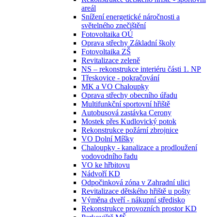
areál
Snížení energetické náročnosti a
světelného znečištění
Fotovoltaika OÚ
Oprava střechy Základní školy
Fotovoltaika ZŠ
Revitalizace zeleně
NS – rekonstrukce interiéru části 1. NP
Třeskovice - pokračování
MK a VO Chaloupky
Oprava střechy obecního úřadu
Multifunkční sportovní hřiště
Autobusová zastávka Cerony
Mostek přes Kudlovický potok
Rekonstrukce požární zbrojnice
VO Dolní Míšky
Chaloupky - kanalizace a prodloužení
vodovodního řadu
VO ke hřbitovu
Nádvoří KD
Odpočinková zóna v Zahradní ulici
Revitalizace dětského hřiště u pošty
Výměna dveří - nákupní středisko
Rekonstrukce provozních prostor KD