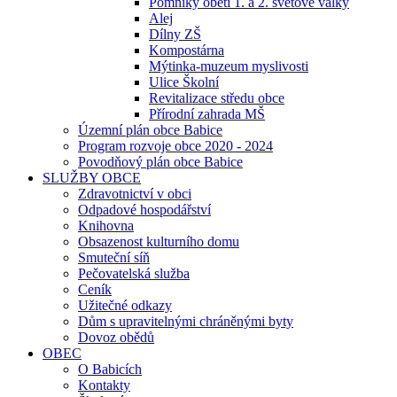
Pomníky obětí 1. a 2. světové války
Alej
Dílny ZŠ
Kompostárna
Mýtinka-muzeum myslivosti
Ulice Školní
Revitalizace středu obce
Přírodní zahrada MŠ
Územní plán obce Babice
Program rozvoje obce 2020 - 2024
Povodňový plán obce Babice
SLUŽBY OBCE
Zdravotnictví v obci
Odpadové hospodářství
Knihovna
Obsazenost kulturního domu
Smuteční síň
Pečovatelská služba
Ceník
Užitečné odkazy
Dům s upravitelnými chráněnými byty
Dovoz obědů
OBEC
O Babicích
Kontakty