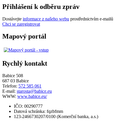
Přihlášení k odběru zpráv
Dostávejte
informace z našeho webu
prostřednictvím e-mailů
Chci se zaregistrovat
Mapový portál
Rychlý kontakt
Babice 508
687 03 Babice
Telefon:
572 585 061
E-mail:
starosta@babice.eu
WWW:
www.babice.eu/
IČO: 00290777
Datová schránka: fqzbfmm
123-2466730207/0100 (Komerční banka, a.s.)