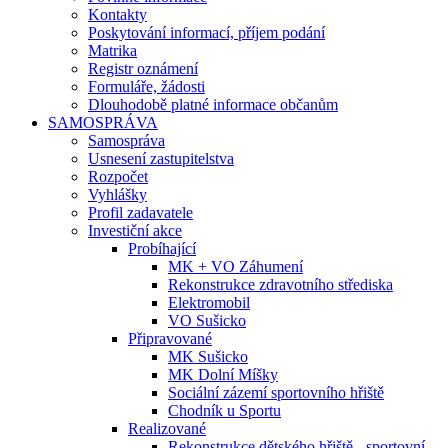
Kontakty
Poskytování informací, příjem podání
Matrika
Registr oznámení
Formuláře, žádosti
Dlouhodobě platné informace občanům
SAMOSPRÁVA
Samospráva
Usnesení zastupitelstva
Rozpočet
Vyhlášky
Profil zadavatele
Investiční akce
Probíhající
MK + VO Záhumení
Rekonstrukce zdravotního střediska
Elektromobil
VO Sušicko
Připravované
MK Sušicko
MK Dolní Míšky
Sociální zázemí sportovního hřiště
Chodník u Sportu
Realizované
Rekonstrukce dětského hřiště - sportovní