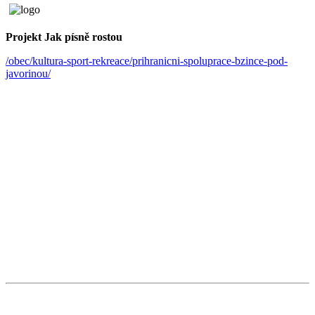
Projekt Jak písně rostou
/obec/kultura-sport-rekreace/prihranicni-spoluprace-bzince-pod-
javorinou/