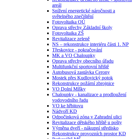
areál
Snížení energetické náročnosti a
světelného znečištění
Fotovoltaika OÚ
Oprava střechy Základní školy
Fotovoltaika ZŠ
Revitalizace zeleně
NS – rekonstrukce interiéru části 1. NP
Třeskovice - pokračování
MK a VO Chaloupky
Oprava střechy obecního úřadu
Multifunkční sportovní hřiště
Autobusová zastávka Cerony
Mostek přes Kudlovický potok
Rekonstrukce požární zbrojnice
VO Dolní Míšky
Chaloupky - kanalizace a prodloužení
vodovodního řadu
VO ke hřbitovu
Nádvoří KD
Odpočinková zóna v Zahradní ulici
Revitalizace dětského hřiště u pošty
Výměna dveří - nákupní středisko
Rekonstrukce provozních prostor KD