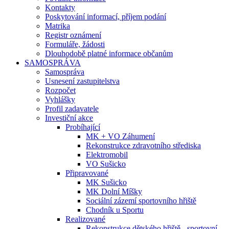
Kontakty
Poskytování informací, příjem podání
Matrika
Registr oznámení
Formuláře, žádosti
Dlouhodobě platné informace občanům
SAMOSPRÁVA
Samospráva
Usnesení zastupitelstva
Rozpočet
Vyhlášky
Profil zadavatele
Investiční akce
Probíhající
MK + VO Záhumení
Rekonstrukce zdravotního střediska
Elektromobil
VO Sušicko
Připravované
MK Sušicko
MK Dolní Míšky
Sociální zázemí sportovního hřiště
Chodník u Sportu
Realizované
Rekonstrukce dětského hřiště - sportovní