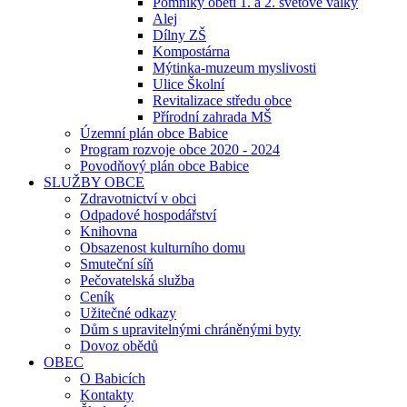
Pomníky obětí 1. a 2. světové války
Alej
Dílny ZŠ
Kompostárna
Mýtinka-muzeum myslivosti
Ulice Školní
Revitalizace středu obce
Přírodní zahrada MŠ
Územní plán obce Babice
Program rozvoje obce 2020 - 2024
Povodňový plán obce Babice
SLUŽBY OBCE
Zdravotnictví v obci
Odpadové hospodářství
Knihovna
Obsazenost kulturního domu
Smuteční síň
Pečovatelská služba
Ceník
Užitečné odkazy
Dům s upravitelnými chráněnými byty
Dovoz obědů
OBEC
O Babicích
Kontakty