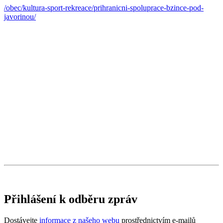
/obec/kultura-sport-rekreace/prihranicni-spoluprace-bzince-pod-
javorinou/
Přihlášení k odběru zpráv
Dostávejte
informace z našeho webu
prostřednictvím e-mailů