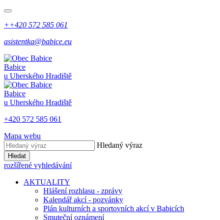
++420 572 585 061
asistentka@babice.eu
Babice
u Uherského Hradiště
Babice
u Uherského Hradiště
+420 572 585 061
Mapa webu
Hledaný výraz
Hledat
rozšířené vyhledávání
AKTUALITY
Hlášení rozhlasu - zprávy
Kalendář akcí - pozvánky
Plán kulturních a sportovních akcí v Babicích
Smuteční oznámení