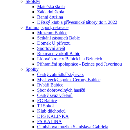
Školství
Mateřská škola
Základní škola
Ranní družina
Dětský klub a přívesnické tábory do r. 2022
Kultura, sport, rekreace
Muzeum Babice
Setkání zástupců Babic
Domek U přívozu
Sportovní areál
Rekreace v okolí Babic
Lidové kroje v Babicích a Bzincích
Příhraniční spolupráce - Bzince pod Javorinou
Spolky
Český zahrádkářský svaz
Myslivecký spolek Cerony Babice
Rybáři Babice
Sbor dobrovolných hasičů
Český svaz včelařů
FC Babice
TJ Sokol
Klub důchodců
DFS KALINKA
FS KALINA
Cimbálová muzika Stanislava Gabriela