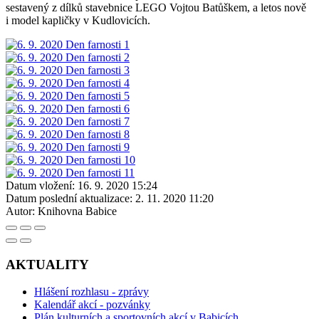
sestavený z dílků stavebnice LEGO Vojtou Batůškem, a letos nově
i model kapličky v Kudlovicích.
Datum vložení:
16. 9. 2020 15:24
Datum poslední aktualizace:
2. 11. 2020 11:20
Autor:
Knihovna Babice
AKTUALITY
Hlášení rozhlasu - zprávy
Kalendář akcí - pozvánky
Plán kulturních a sportovních akcí v Babicích