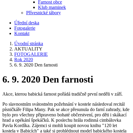
Farnost obce
Klub maminek
Přívesnické tábory
Úřední deska
Fotogalerie
Kontakt
Úvodní stránka
AKTUALITY
FOTOGALERIE
Rok 2020
6. 9. 2020 Den farnosti
6. 9. 2020 Den farnosti
Akce, kterou babická farnost pořádá tradičně první neděli v září.
Po slavnostním svátostném požehnání v kostele následoval recitál
písničkáře Filipa Many. Pak se akce přesunula do farní zahrady, kde
bylo pro všechny připraveno bohaté občerstvení, pro děti i skákací
hrad a opékání špekáčků. K poslechu hrála rodinná cimbálovka
Pavla Kordíka. Zájemci si mohli koupit novou knihu "120 let
kostela v Babicích" a také si prohlédnout model babického kostela