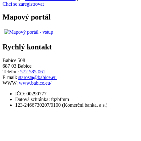
Chci se zaregistrovat
Mapový portál
Rychlý kontakt
Babice 508
687 03 Babice
Telefon:
572 585 061
E-mail:
starosta@babice.eu
WWW:
www.babice.eu/
IČO: 00290777
Datová schránka: fqzbfmm
123-2466730207/0100 (Komerční banka, a.s.)