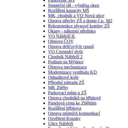
Parkoviště MŠ
Smuteční síň - výměna oken
Rozšíření kapacity MŠ
MK, chodník a VO Nová ulice
Oprava střechy ZŠ a domu č.p. 382
Rekonstrukce plynové kotelny ZŠ
Okapy - nákupní středisko
VO Nábřeží II.
Obnova ČOV
Oprava dešťových vpustí
VO Ceronský dvůr
Chodník Nábřeží 2
Podium na Mýtince
Obnova mechanizace
Modernizace vestibulu KD
Odpadkové koše
Přírodní zahrada ZŠ
MK Zběhy
Parkovací místa u ZŠ
Oprava chodníků na hřbitově
Panelová cesta ke Zběhům
Rozšíření hřbitova
Oprava místních komunikací
Osvětlení Kousky
Ulice Nábřeží