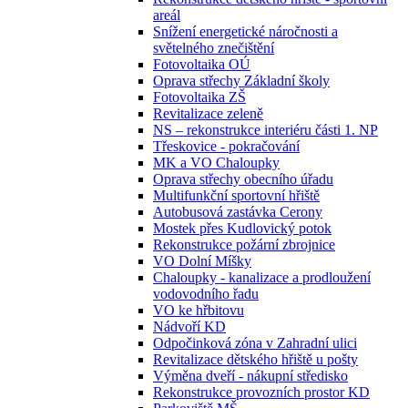
areál
Snížení energetické náročnosti a
světelného znečištění
Fotovoltaika OÚ
Oprava střechy Základní školy
Fotovoltaika ZŠ
Revitalizace zeleně
NS – rekonstrukce interiéru části 1. NP
Třeskovice - pokračování
MK a VO Chaloupky
Oprava střechy obecního úřadu
Multifunkční sportovní hřiště
Autobusová zastávka Cerony
Mostek přes Kudlovický potok
Rekonstrukce požární zbrojnice
VO Dolní Míšky
Chaloupky - kanalizace a prodloužení
vodovodního řadu
VO ke hřbitovu
Nádvoří KD
Odpočinková zóna v Zahradní ulici
Revitalizace dětského hřiště u pošty
Výměna dveří - nákupní středisko
Rekonstrukce provozních prostor KD