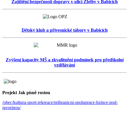
Zajištění bezpečnosti dopravy v ulici Zběhy v Babicích
Dětský klub a přívesnické tábory v Babicích
Zvýšení kapacity MŠ a zkvalitnění podmínek pro předškolní
vzdělávání
Projekt Jak písně rostou
/obec/kultura-sport-rekreace/prihranicni-spoluprace-bzince-pod-
javorinou/