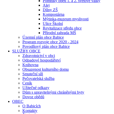
Pomníky obětí 1. a 2. světové války
Alej
Dílny ZŠ
Kompostárna
Mýtinka-muzeum myslivosti
Ulice Školní
Revitalizace středu obce
Přírodní zahrada MŠ
Územní plán obce Babice
Program rozvoje obce 2020 - 2024
Povodňový plán obce Babice
SLUŽBY OBCE
Zdravotnictví v obci
Odpadové hospodářství
Knihovna
Obsazenost kulturního domu
Smuteční síň
Pečovatelská služba
Ceník
Užitečné odkazy
Dům s upravitelnými chráněnými byty
Dovoz obědů
OBEC
O Babicích
Kontakty