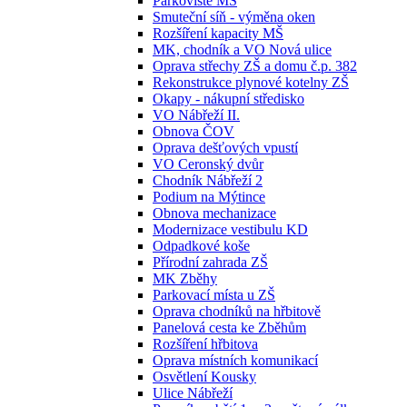
Parkoviště MŠ
Smuteční síň - výměna oken
Rozšíření kapacity MŠ
MK, chodník a VO Nová ulice
Oprava střechy ZŠ a domu č.p. 382
Rekonstrukce plynové kotelny ZŠ
Okapy - nákupní středisko
VO Nábřeží II.
Obnova ČOV
Oprava dešťových vpustí
VO Ceronský dvůr
Chodník Nábřeží 2
Podium na Mýtince
Obnova mechanizace
Modernizace vestibulu KD
Odpadkové koše
Přírodní zahrada ZŠ
MK Zběhy
Parkovací místa u ZŠ
Oprava chodníků na hřbitově
Panelová cesta ke Zběhům
Rozšíření hřbitova
Oprava místních komunikací
Osvětlení Kousky
Ulice Nábřeží