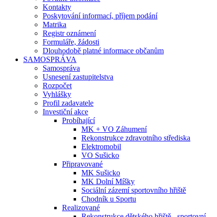
Kontakty
Poskytování informací, příjem podání
Matrika
Registr oznámení
Formuláře, žádosti
Dlouhodobě platné informace občanům
SAMOSPRÁVA
Samospráva
Usnesení zastupitelstva
Rozpočet
Vyhlášky
Profil zadavatele
Investiční akce
Probíhající
MK + VO Záhumení
Rekonstrukce zdravotního střediska
Elektromobil
VO Sušicko
Připravované
MK Sušicko
MK Dolní Míšky
Sociální zázemí sportovního hřiště
Chodník u Sportu
Realizované
Rekonstrukce dětského hřiště - sportovní