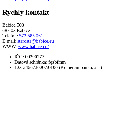
Rychlý kontakt
Babice 508
687 03 Babice
Telefon:
572 585 061
E-mail:
starosta@babice.eu
WWW:
www.babice.eu/
IČO: 00290777
Datová schránka: fqzbfmm
123-2466730207/0100 (Komerční banka, a.s.)