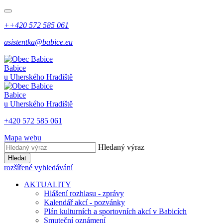
++420 572 585 061
asistentka@babice.eu
Babice
u Uherského Hradiště
Babice
u Uherského Hradiště
+420 572 585 061
Mapa webu
Hledaný výraz
Hledat
rozšířené vyhledávání
AKTUALITY
Hlášení rozhlasu - zprávy
Kalendář akcí - pozvánky
Plán kulturních a sportovních akcí v Babicích
Smuteční oznámení