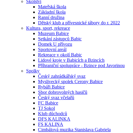
Školství
Mateřská škola
Základní škola
Ranní družina
Dětský klub a přívesnické tábory do r. 2022
Kultura, sport, rekreace
Muzeum Babice
Setkání zástupců Babic
Domek U přívozu
Sportovní areál
Rekreace v okolí Babic
Lidové kroje v Babicích a Bzincích
Příhraniční spolupráce - Bzince pod Javorinou
Spolky
Český zahrádkářský svaz
Myslivecký spolek Cerony Babice
Rybáři Babice
Sbor dobrovolných hasičů
Český svaz včelařů
FC Babice
TJ Sokol
Klub důchodců
DFS KALINKA
FS KALINA
Cimbálová muzika Stanislava Gabriela