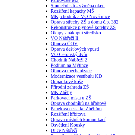
Parkoviště MŠ
Smuteční síň - výměna oken
Rozšíření kapacity MŠ
MK, chodník a VO Nová ulice
Oprava střechy ZŠ a domu č.p. 382
Rekonstrukce plynové kotelny ZŠ
Okapy - nákupní středisko
VO Nábřeží II.
Obnova ČOV
Oprava dešťových vpustí
VO Ceronský dvůr
Chodník Nábřeží 2
Podium na Mýtince
Obnova mechanizace
Modernizace vestibulu KD
Odpadkové koše
Přírodní zahrada ZŠ
MK Zběhy
Parkovací místa u ZŠ
Oprava chodníků na hřbitově
Panelová cesta ke Zběhům
Rozšíření hřbitova
Oprava místních komunikací
Osvětlení Kousky
Ulice Nábřeží