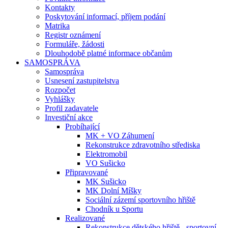
Kontakty
Poskytování informací, příjem podání
Matrika
Registr oznámení
Formuláře, žádosti
Dlouhodobě platné informace občanům
SAMOSPRÁVA
Samospráva
Usnesení zastupitelstva
Rozpočet
Vyhlášky
Profil zadavatele
Investiční akce
Probíhající
MK + VO Záhumení
Rekonstrukce zdravotního střediska
Elektromobil
VO Sušicko
Připravované
MK Sušicko
MK Dolní Míšky
Sociální zázemí sportovního hřiště
Chodník u Sportu
Realizované
Rekonstrukce dětského hřiště - sportovní