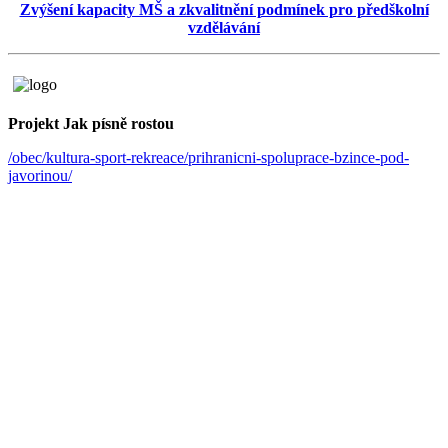
Zvýšení kapacity MŠ a zkvalitnění podmínek pro předškolní
vzdělávání
Projekt Jak písně rostou
/obec/kultura-sport-rekreace/prihranicni-spoluprace-bzince-pod-
javorinou/