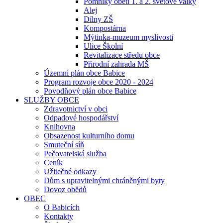
Pomníky obětí 1. a 2. světové války
Alej
Dílny ZŠ
Kompostárna
Mýtinka-muzeum myslivosti
Ulice Školní
Revitalizace středu obce
Přírodní zahrada MŠ
Územní plán obce Babice
Program rozvoje obce 2020 - 2024
Povodňový plán obce Babice
SLUŽBY OBCE
Zdravotnictví v obci
Odpadové hospodářství
Knihovna
Obsazenost kulturního domu
Smuteční síň
Pečovatelská služba
Ceník
Užitečné odkazy
Dům s upravitelnými chráněnými byty
Dovoz obědů
OBEC
O Babicích
Kontakty