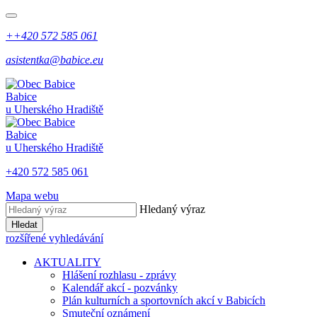
++420 572 585 061
asistentka@babice.eu
Babice
u Uherského Hradiště
Babice
u Uherského Hradiště
+420 572 585 061
Mapa webu
Hledaný výraz
Hledat
rozšířené vyhledávání
AKTUALITY
Hlášení rozhlasu - zprávy
Kalendář akcí - pozvánky
Plán kulturních a sportovních akcí v Babicích
Smuteční oznámení