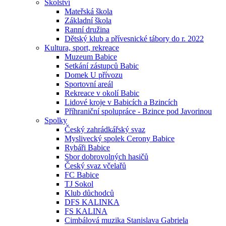
Školství
Mateřská škola
Základní škola
Ranní družina
Dětský klub a přívesnické tábory do r. 2022
Kultura, sport, rekreace
Muzeum Babice
Setkání zástupců Babic
Domek U přívozu
Sportovní areál
Rekreace v okolí Babic
Lidové kroje v Babicích a Bzincích
Příhraniční spolupráce - Bzince pod Javorinou
Spolky
Český zahrádkářský svaz
Myslivecký spolek Cerony Babice
Rybáři Babice
Sbor dobrovolných hasičů
Český svaz včelařů
FC Babice
TJ Sokol
Klub důchodců
DFS KALINKA
FS KALINA
Cimbálová muzika Stanislava Gabriela