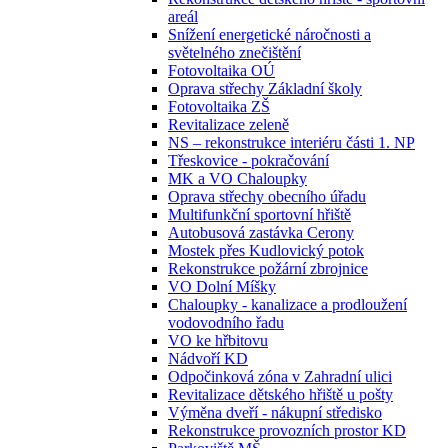
areál
Snížení energetické náročnosti a
světelného znečištění
Fotovoltaika OÚ
Oprava střechy Základní školy
Fotovoltaika ZŠ
Revitalizace zeleně
NS – rekonstrukce interiéru části 1. NP
Třeskovice - pokračování
MK a VO Chaloupky
Oprava střechy obecního úřadu
Multifunkční sportovní hřiště
Autobusová zastávka Cerony
Mostek přes Kudlovický potok
Rekonstrukce požární zbrojnice
VO Dolní Míšky
Chaloupky - kanalizace a prodloužení
vodovodního řadu
VO ke hřbitovu
Nádvoří KD
Odpočinková zóna v Zahradní ulici
Revitalizace dětského hřiště u pošty
Výměna dveří - nákupní středisko
Rekonstrukce provozních prostor KD