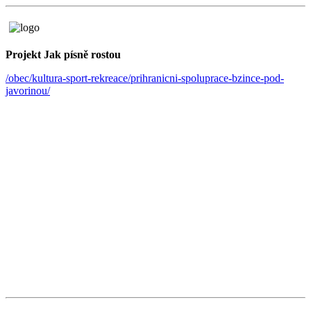
Projekt Jak písně rostou
/obec/kultura-sport-rekreace/prihranicni-spoluprace-bzince-pod-
javorinou/