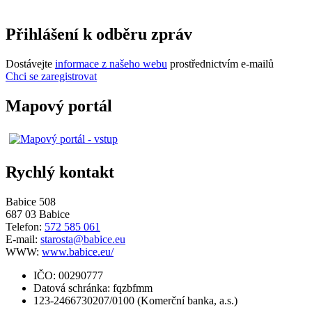
Přihlášení k odběru zpráv
Dostávejte
informace z našeho webu
prostřednictvím e-mailů
Chci se zaregistrovat
Mapový portál
Rychlý kontakt
Babice 508
687 03 Babice
Telefon:
572 585 061
E-mail:
starosta@babice.eu
WWW:
www.babice.eu/
IČO: 00290777
Datová schránka: fqzbfmm
123-2466730207/0100 (Komerční banka, a.s.)