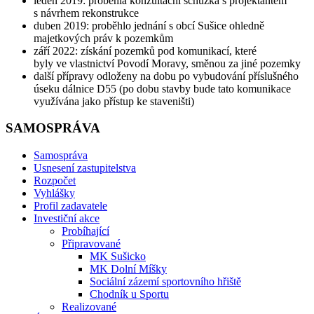
leden 2019: proběhla konzultační schůzka s projektantem
s návrhem rekonstrukce
duben 2019: proběhlo jednání s obcí Sušice ohledně
majetkových práv k pozemkům
září 2022: získání pozemků pod komunikací, které
byly ve vlastnictví Povodí Moravy, směnou za jiné pozemky
další přípravy odloženy na dobu po vybudování příslušného
úseku dálnice D55 (po dobu stavby bude tato komunikace
využívána jako přístup ke staveništi)
SAMOSPRÁVA
Samospráva
Usnesení zastupitelstva
Rozpočet
Vyhlášky
Profil zadavatele
Investiční akce
Probíhající
Připravované
MK Sušicko
MK Dolní Míšky
Sociální zázemí sportovního hřiště
Chodník u Sportu
Realizované