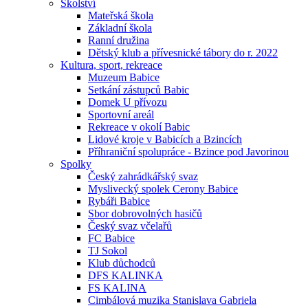
Školství
Mateřská škola
Základní škola
Ranní družina
Dětský klub a přívesnické tábory do r. 2022
Kultura, sport, rekreace
Muzeum Babice
Setkání zástupců Babic
Domek U přívozu
Sportovní areál
Rekreace v okolí Babic
Lidové kroje v Babicích a Bzincích
Příhraniční spolupráce - Bzince pod Javorinou
Spolky
Český zahrádkářský svaz
Myslivecký spolek Cerony Babice
Rybáři Babice
Sbor dobrovolných hasičů
Český svaz včelařů
FC Babice
TJ Sokol
Klub důchodců
DFS KALINKA
FS KALINA
Cimbálová muzika Stanislava Gabriela