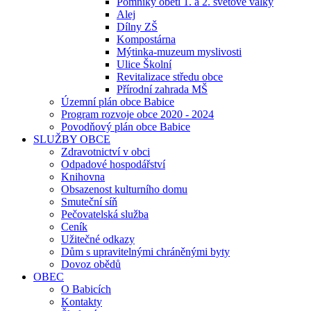
Pomníky obětí 1. a 2. světové války
Alej
Dílny ZŠ
Kompostárna
Mýtinka-muzeum myslivosti
Ulice Školní
Revitalizace středu obce
Přírodní zahrada MŠ
Územní plán obce Babice
Program rozvoje obce 2020 - 2024
Povodňový plán obce Babice
SLUŽBY OBCE
Zdravotnictví v obci
Odpadové hospodářství
Knihovna
Obsazenost kulturního domu
Smuteční síň
Pečovatelská služba
Ceník
Užitečné odkazy
Dům s upravitelnými chráněnými byty
Dovoz obědů
OBEC
O Babicích
Kontakty