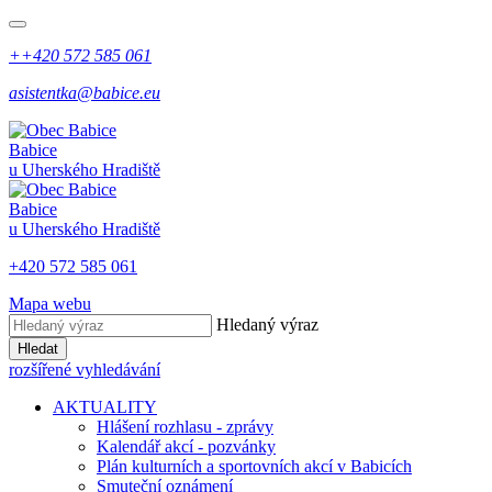
++420 572 585 061
asistentka@babice.eu
Babice
u Uherského Hradiště
Babice
u Uherského Hradiště
+420 572 585 061
Mapa webu
Hledaný výraz
Hledat
rozšířené vyhledávání
AKTUALITY
Hlášení rozhlasu - zprávy
Kalendář akcí - pozvánky
Plán kulturních a sportovních akcí v Babicích
Smuteční oznámení