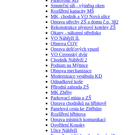
Parkoviště MŠ
Smuteční síň - výměna oken
Rozšíření kapacity MŠ
MK, chodník a VO Nová ulice
Oprava střechy ZŠ a domu č.p. 382
Rekonstrukce plynové kotelny ZŠ
Okapy - nákupní středisko
VO Nábřeží II.
Obnova ČOV
Oprava dešťových vpustí
VO Ceronský dvůr
Chodník Nábřeží 2
Podium na Mýtince
Obnova mechanizace
Modernizace vestibulu KD
Odpadkové koše
Přírodní zahrada ZŠ
MK Zběhy
Parkovací místa u ZŠ
Oprava chodníků na hřbitově
Panelová cesta ke Zběhům
Rozšíření hřbitova
Oprava místních komunikací
Osvětlení Kousky
Ulice Nábřeží