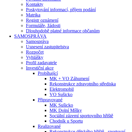
Kontakty
Poskytování informací, příjem podání
Matrika
Registr oznámení
Formuláře, žádosti
Dlouhodobě platné informace občanům
SAMOSPRÁVA
Samospráva
Usnesení zastupitelstva
Rozpočet
Vyhlášky
Profil zadavatele
Investiční akce
Probíhající
MK + VO Záhumení
Rekonstrukce zdravotního střediska
Elektromobil
VO Sušicko
Připravované
MK Sušicko
MK Dolní Míšky
Sociální zázemí sportovního hřiště
Chodník u Sportu
Realizované
Rekonstrukce dětského hřiště - sportovní