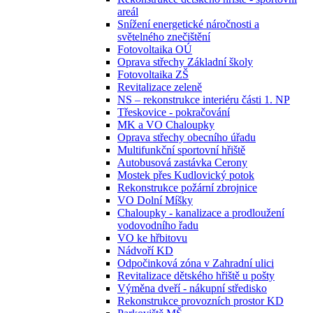
areál
Snížení energetické náročnosti a
světelného znečištění
Fotovoltaika OÚ
Oprava střechy Základní školy
Fotovoltaika ZŠ
Revitalizace zeleně
NS – rekonstrukce interiéru části 1. NP
Třeskovice - pokračování
MK a VO Chaloupky
Oprava střechy obecního úřadu
Multifunkční sportovní hřiště
Autobusová zastávka Cerony
Mostek přes Kudlovický potok
Rekonstrukce požární zbrojnice
VO Dolní Míšky
Chaloupky - kanalizace a prodloužení
vodovodního řadu
VO ke hřbitovu
Nádvoří KD
Odpočinková zóna v Zahradní ulici
Revitalizace dětského hřiště u pošty
Výměna dveří - nákupní středisko
Rekonstrukce provozních prostor KD