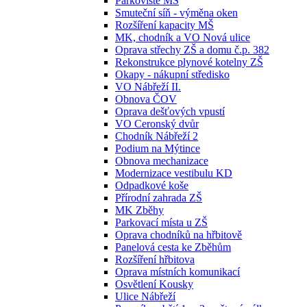
Parkoviště MŠ
Smuteční síň - výměna oken
Rozšíření kapacity MŠ
MK, chodník a VO Nová ulice
Oprava střechy ZŠ a domu č.p. 382
Rekonstrukce plynové kotelny ZŠ
Okapy - nákupní středisko
VO Nábřeží II.
Obnova ČOV
Oprava dešťových vpustí
VO Ceronský dvůr
Chodník Nábřeží 2
Podium na Mýtince
Obnova mechanizace
Modernizace vestibulu KD
Odpadkové koše
Přírodní zahrada ZŠ
MK Zběhy
Parkovací místa u ZŠ
Oprava chodníků na hřbitově
Panelová cesta ke Zběhům
Rozšíření hřbitova
Oprava místních komunikací
Osvětlení Kousky
Ulice Nábřeží