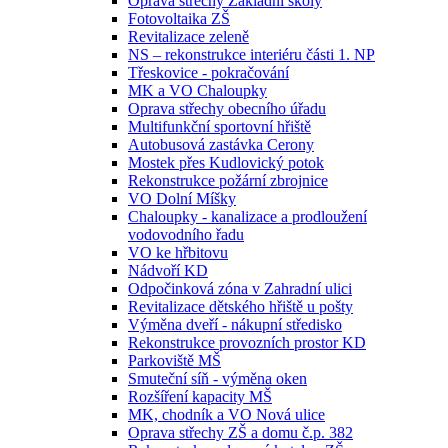
Oprava střechy Základní školy
Fotovoltaika ZŠ
Revitalizace zeleně
NS – rekonstrukce interiéru části 1. NP
Třeskovice - pokračování
MK a VO Chaloupky
Oprava střechy obecního úřadu
Multifunkční sportovní hřiště
Autobusová zastávka Cerony
Mostek přes Kudlovický potok
Rekonstrukce požární zbrojnice
VO Dolní Míšky
Chaloupky - kanalizace a prodloužení
vodovodního řadu
VO ke hřbitovu
Nádvoří KD
Odpočinková zóna v Zahradní ulici
Revitalizace dětského hřiště u pošty
Výměna dveří - nákupní středisko
Rekonstrukce provozních prostor KD
Parkoviště MŠ
Smuteční síň - výměna oken
Rozšíření kapacity MŠ
MK, chodník a VO Nová ulice
Oprava střechy ZŠ a domu č.p. 382