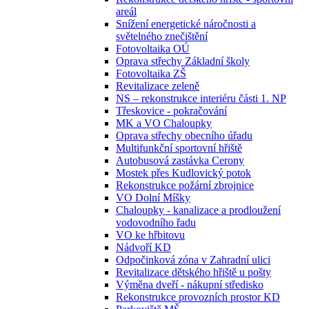
areál
Snížení energetické náročnosti a
světelného znečištění
Fotovoltaika OÚ
Oprava střechy Základní školy
Fotovoltaika ZŠ
Revitalizace zeleně
NS – rekonstrukce interiéru části 1. NP
Třeskovice - pokračování
MK a VO Chaloupky
Oprava střechy obecního úřadu
Multifunkční sportovní hřiště
Autobusová zastávka Cerony
Mostek přes Kudlovický potok
Rekonstrukce požární zbrojnice
VO Dolní Míšky
Chaloupky - kanalizace a prodloužení
vodovodního řadu
VO ke hřbitovu
Nádvoří KD
Odpočinková zóna v Zahradní ulici
Revitalizace dětského hřiště u pošty
Výměna dveří - nákupní středisko
Rekonstrukce provozních prostor KD