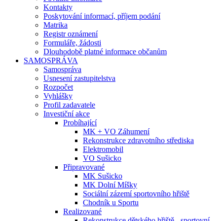
Kontakty
Poskytování informací, příjem podání
Matrika
Registr oznámení
Formuláře, žádosti
Dlouhodobě platné informace občanům
SAMOSPRÁVA
Samospráva
Usnesení zastupitelstva
Rozpočet
Vyhlášky
Profil zadavatele
Investiční akce
Probíhající
MK + VO Záhumení
Rekonstrukce zdravotního střediska
Elektromobil
VO Sušicko
Připravované
MK Sušicko
MK Dolní Míšky
Sociální zázemí sportovního hřiště
Chodník u Sportu
Realizované
Rekonstrukce dětského hřiště - sportovní