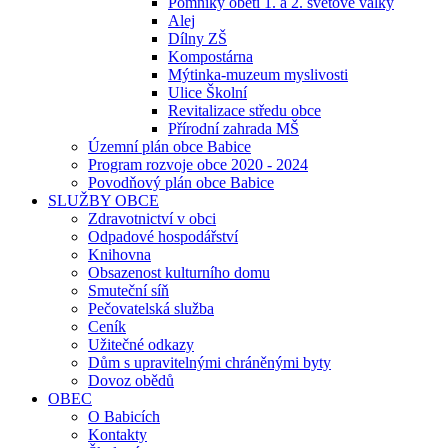
Pomníky obětí 1. a 2. světové války
Alej
Dílny ZŠ
Kompostárna
Mýtinka-muzeum myslivosti
Ulice Školní
Revitalizace středu obce
Přírodní zahrada MŠ
Územní plán obce Babice
Program rozvoje obce 2020 - 2024
Povodňový plán obce Babice
SLUŽBY OBCE
Zdravotnictví v obci
Odpadové hospodářství
Knihovna
Obsazenost kulturního domu
Smuteční síň
Pečovatelská služba
Ceník
Užitečné odkazy
Dům s upravitelnými chráněnými byty
Dovoz obědů
OBEC
O Babicích
Kontakty