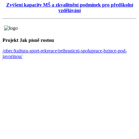
Zvýšení kapacity MŠ a zkvalitnění podmínek pro předškolní
vzdělávání
Projekt Jak písně rostou
/obec/kultura-sport-rekreace/prihranicni-spoluprace-bzince-pod-
javorinou/