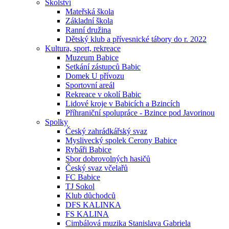
Školství
Mateřská škola
Základní škola
Ranní družina
Dětský klub a přívesnické tábory do r. 2022
Kultura, sport, rekreace
Muzeum Babice
Setkání zástupců Babic
Domek U přívozu
Sportovní areál
Rekreace v okolí Babic
Lidové kroje v Babicích a Bzincích
Příhraniční spolupráce - Bzince pod Javorinou
Spolky
Český zahrádkářský svaz
Myslivecký spolek Cerony Babice
Rybáři Babice
Sbor dobrovolných hasičů
Český svaz včelařů
FC Babice
TJ Sokol
Klub důchodců
DFS KALINKA
FS KALINA
Cimbálová muzika Stanislava Gabriela