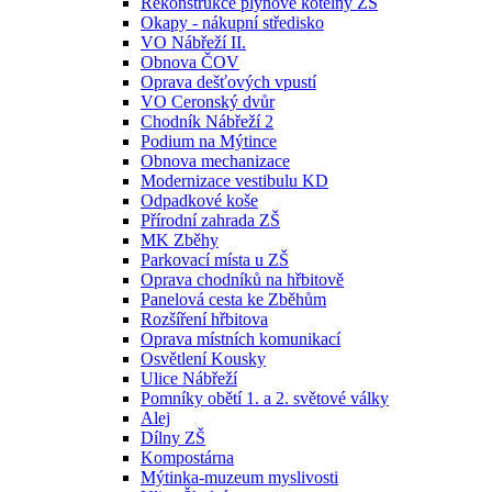
Rekonstrukce plynové kotelny ZŠ
Okapy - nákupní středisko
VO Nábřeží II.
Obnova ČOV
Oprava dešťových vpustí
VO Ceronský dvůr
Chodník Nábřeží 2
Podium na Mýtince
Obnova mechanizace
Modernizace vestibulu KD
Odpadkové koše
Přírodní zahrada ZŠ
MK Zběhy
Parkovací místa u ZŠ
Oprava chodníků na hřbitově
Panelová cesta ke Zběhům
Rozšíření hřbitova
Oprava místních komunikací
Osvětlení Kousky
Ulice Nábřeží
Pomníky obětí 1. a 2. světové války
Alej
Dílny ZŠ
Kompostárna
Mýtinka-muzeum myslivosti