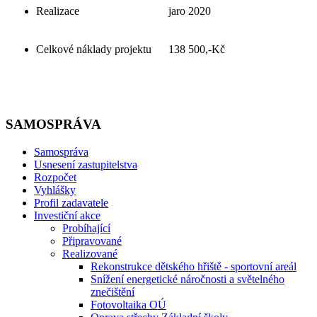
Realizace
jaro 2020
Celkové náklady projektu
138 500,-Kč
SAMOSPRÁVA
Samospráva
Usnesení zastupitelstva
Rozpočet
Vyhlášky
Profil zadavatele
Investiční akce
Probíhající
Připravované
Realizované
Rekonstrukce dětského hřiště - sportovní areál
Snížení energetické náročnosti a světelného
znečištění
Fotovoltaika OÚ