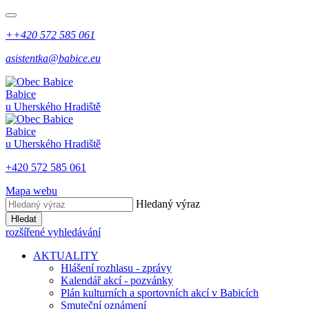
++420 572 585 061
asistentka@babice.eu
Babice
u Uherského Hradiště
Babice
u Uherského Hradiště
+420 572 585 061
Mapa webu
Hledaný výraz
Hledat
rozšířené vyhledávání
AKTUALITY
Hlášení rozhlasu - zprávy
Kalendář akcí - pozvánky
Plán kulturních a sportovních akcí v Babicích
Smuteční oznámení