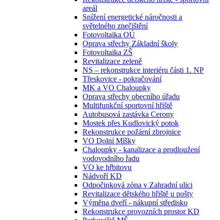
areál
Snížení energetické náročnosti a
světelného znečištění
Fotovoltaika OÚ
Oprava střechy Základní školy
Fotovoltaika ZŠ
Revitalizace zeleně
NS – rekonstrukce interiéru části 1. NP
Třeskovice - pokračování
MK a VO Chaloupky
Oprava střechy obecního úřadu
Multifunkční sportovní hřiště
Autobusová zastávka Cerony
Mostek přes Kudlovický potok
Rekonstrukce požární zbrojnice
VO Dolní Míšky
Chaloupky - kanalizace a prodloužení
vodovodního řadu
VO ke hřbitovu
Nádvoří KD
Odpočinková zóna v Zahradní ulici
Revitalizace dětského hřiště u pošty
Výměna dveří - nákupní středisko
Rekonstrukce provozních prostor KD