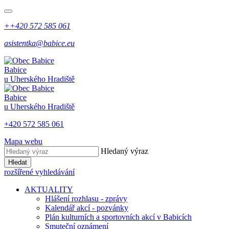
++420 572 585 061
asistentka@babice.eu
Babice
u Uherského Hradiště
Babice
u Uherského Hradiště
+420 572 585 061
Mapa webu
Hledaný výraz
Hledat
rozšířené vyhledávání
AKTUALITY
Hlášení rozhlasu - zprávy
Kalendář akcí - pozvánky
Plán kulturních a sportovních akcí v Babicích
Smuteční oznámení