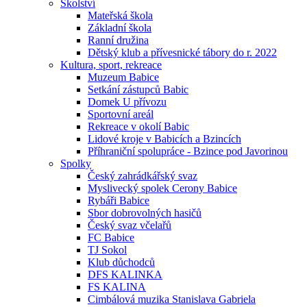
Školství
Mateřská škola
Základní škola
Ranní družina
Dětský klub a přívesnické tábory do r. 2022
Kultura, sport, rekreace
Muzeum Babice
Setkání zástupců Babic
Domek U přívozu
Sportovní areál
Rekreace v okolí Babic
Lidové kroje v Babicích a Bzincích
Příhraniční spolupráce - Bzince pod Javorinou
Spolky
Český zahrádkářský svaz
Myslivecký spolek Cerony Babice
Rybáři Babice
Sbor dobrovolných hasičů
Český svaz včelařů
FC Babice
TJ Sokol
Klub důchodců
DFS KALINKA
FS KALINA
Cimbálová muzika Stanislava Gabriela