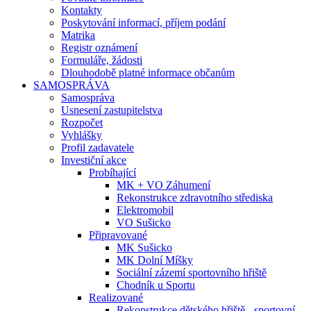
Kontakty
Poskytování informací, příjem podání
Matrika
Registr oznámení
Formuláře, žádosti
Dlouhodobě platné informace občanům
SAMOSPRÁVA
Samospráva
Usnesení zastupitelstva
Rozpočet
Vyhlášky
Profil zadavatele
Investiční akce
Probíhající
MK + VO Záhumení
Rekonstrukce zdravotního střediska
Elektromobil
VO Sušicko
Připravované
MK Sušicko
MK Dolní Míšky
Sociální zázemí sportovního hřiště
Chodník u Sportu
Realizované
Rekonstrukce dětského hřiště - sportovní