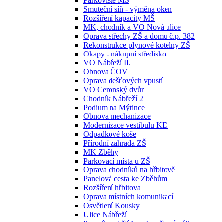
Parkoviště MŠ
Smuteční síň - výměna oken
Rozšíření kapacity MŠ
MK, chodník a VO Nová ulice
Oprava střechy ZŠ a domu č.p. 382
Rekonstrukce plynové kotelny ZŠ
Okapy - nákupní středisko
VO Nábřeží II.
Obnova ČOV
Oprava dešťových vpustí
VO Ceronský dvůr
Chodník Nábřeží 2
Podium na Mýtince
Obnova mechanizace
Modernizace vestibulu KD
Odpadkové koše
Přírodní zahrada ZŠ
MK Zběhy
Parkovací místa u ZŠ
Oprava chodníků na hřbitově
Panelová cesta ke Zběhům
Rozšíření hřbitova
Oprava místních komunikací
Osvětlení Kousky
Ulice Nábřeží