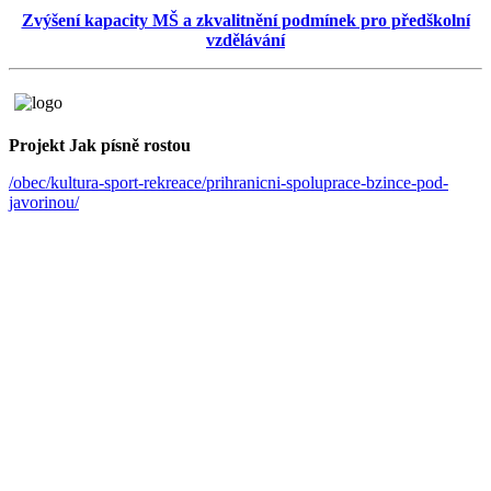
Zvýšení kapacity MŠ a zkvalitnění podmínek pro předškolní
vzdělávání
Projekt Jak písně rostou
/obec/kultura-sport-rekreace/prihranicni-spoluprace-bzince-pod-
javorinou/