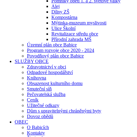
Pomníky obětí 1. a 2. světové války
Alej
Dílny ZŠ
Kompostárna
Mýtinka-muzeum myslivosti
Ulice Školní
Revitalizace středu obce
Přírodní zahrada MŠ
Územní plán obce Babice
Program rozvoje obce 2020 - 2024
Povodňový plán obce Babice
SLUŽBY OBCE
Zdravotnictví v obci
Odpadové hospodářství
Knihovna
Obsazenost kulturního domu
Smuteční síň
Pečovatelská služba
Ceník
Užitečné odkazy
Dům s upravitelnými chráněnými byty
Dovoz obědů
OBEC
O Babicích
Kontakty