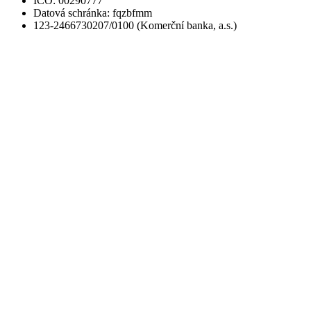
IČO: 00290777
Datová schránka: fqzbfmm
123-2466730207/0100 (Komerční banka, a.s.)