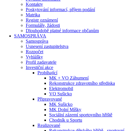
Kontakty
Poskytování informací, příjem podání
Matrika
Registr oznámení
Formuláře, žádosti
Dlouhodobě platné informace občanům
SAMOSPRÁVA
Samospráva
Usnesení zastupitelstva
Rozpočet
Vyhlášky
Profil zadavatele
Investiční akce
Probíhající
MK + VO Záhumení
Rekonstrukce zdravotního střediska
Elektromobil
VO Sušicko
Připravované
MK Sušicko
MK Dolní Míšky
Sociální zázemí sportovního hřiště
Chodník u Sportu
Realizované
Rekonstrukce dětského hřiště - sportovní