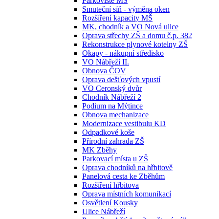
Parkoviště MŠ
Smuteční síň - výměna oken
Rozšíření kapacity MŠ
MK, chodník a VO Nová ulice
Oprava střechy ZŠ a domu č.p. 382
Rekonstrukce plynové kotelny ZŠ
Okapy - nákupní středisko
VO Nábřeží II.
Obnova ČOV
Oprava dešťových vpustí
VO Ceronský dvůr
Chodník Nábřeží 2
Podium na Mýtince
Obnova mechanizace
Modernizace vestibulu KD
Odpadkové koše
Přírodní zahrada ZŠ
MK Zběhy
Parkovací místa u ZŠ
Oprava chodníků na hřbitově
Panelová cesta ke Zběhům
Rozšíření hřbitova
Oprava místních komunikací
Osvětlení Kousky
Ulice Nábřeží