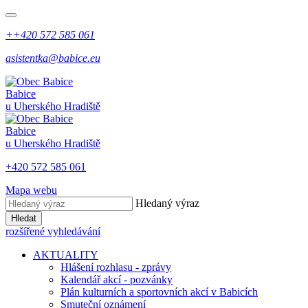
++420 572 585 061
asistentka@babice.eu
Babice
u Uherského Hradiště
Babice
u Uherského Hradiště
+420 572 585 061
Mapa webu
Hledaný výraz
Hledat
rozšířené vyhledávání
AKTUALITY
Hlášení rozhlasu - zprávy
Kalendář akcí - pozvánky
Plán kulturních a sportovních akcí v Babicích
Smuteční oznámení