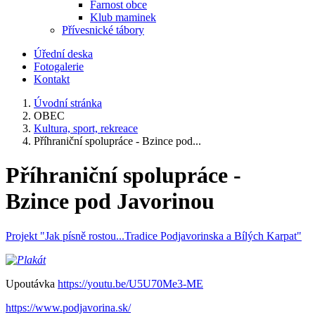
Farnost obce
Klub maminek
Přívesnické tábory
Úřední deska
Fotogalerie
Kontakt
Úvodní stránka
OBEC
Kultura, sport, rekreace
Příhraniční spolupráce - Bzince pod...
Příhraniční spolupráce -
Bzince pod Javorinou
Projekt "Jak písně rostou...Tradice Podjavorinska a Bílých Karpat"
Upoutávka
https://youtu.be/U5U70Me3-ME
https://www.podjavorina.sk/