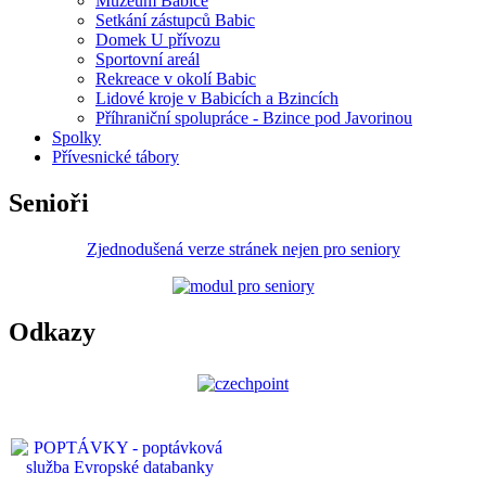
Muzeum Babice
Setkání zástupců Babic
Domek U přívozu
Sportovní areál
Rekreace v okolí Babic
Lidové kroje v Babicích a Bzincích
Příhraniční spolupráce - Bzince pod Javorinou
Spolky
Přívesnické tábory
Senioři
Zjednodušená verze stránek nejen pro seniory
Odkazy