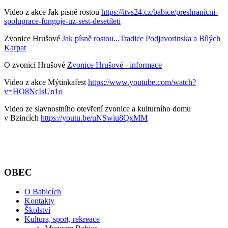
Video z akce Jak písně rostou
https://itvs24.cz/babice/preshranicni-
spoluprace-funguje-uz-sest-desetileti
Zvonice Hrušové
Jak písně rostou...Tradice Podjavorinska a Bílých
Karpat
O zvonici Hrušové
Zvonice Hrušové - informace
Video z akce Mýtinkafest
https://www.youtube.com/watch?
v=HO8NcIsUn1o
Video ze slavnostního otevření zvonice a kulturního domu
v Bzincích
https://youtu.be/uNSwiu8QxMM
OBEC
O Babicích
Kontakty
Školství
Kultura, sport, rekreace