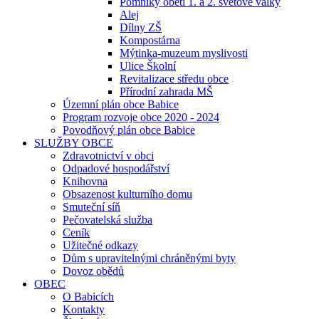
Pomníky obětí 1. a 2. světové války
Alej
Dílny ZŠ
Kompostárna
Mýtinka-muzeum myslivosti
Ulice Školní
Revitalizace středu obce
Přírodní zahrada MŠ
Územní plán obce Babice
Program rozvoje obce 2020 - 2024
Povodňový plán obce Babice
SLUŽBY OBCE
Zdravotnictví v obci
Odpadové hospodářství
Knihovna
Obsazenost kulturního domu
Smuteční síň
Pečovatelská služba
Ceník
Užitečné odkazy
Dům s upravitelnými chráněnými byty
Dovoz obědů
OBEC
O Babicích
Kontakty