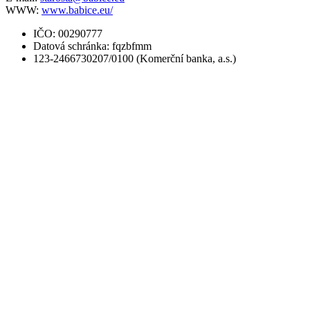
WWW:
www.babice.eu/
IČO: 00290777
Datová schránka: fqzbfmm
123-2466730207/0100 (Komerční banka, a.s.)