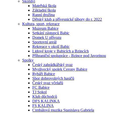
Školství
Mateřská škola
Základní škola
Ranní družina
Dětský klub a přívesnické tábory do r. 2022
Kultura, sport, rekreace
Muzeum Babice
Setkání zástupců Babic
Domek U přívozu
Sportovní areál
Rekreace v okolí Babic
Lidové kroje v Babicích a Bzincích
Příhraniční spolupráce - Bzince pod Javorinou
Spolky
Český zahrádkářský svaz
Myslivecký spolek Cerony Babice
Rybáři Babice
Sbor dobrovolných hasičů
Český svaz včelařů
FC Babice
TJ Sokol
Klub důchodců
DFS KALINKA
FS KALINA
Cimbálová muzika Stanislava Gabriela