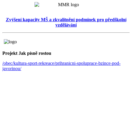
Zvýšení kapacity MŠ a zkvalitnění podmínek pro předškolní
vzdělávání
Projekt Jak písně rostou
/obec/kultura-sport-rekreace/prihranicni-spoluprace-bzince-pod-
javorinou/