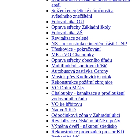
areál
Snížení energetické náročnosti a
světelného znečištění
Fotovoltaika OÚ
Oprava střechy Základní školy
Fotovoltaika ZŠ
Revitalizace zeleně
NS – rekonstrukce interiéru části 1. NP
Třeskovice - pokračování
MK a VO Chaloupky
Oprava střechy obecního úřadu
Multifunkční sportovní hřiště
Autobusová zastávka Cerony
Mostek přes Kudlovický potok
Rekonstrukce požární zbrojnice
VO Dolní Míšky
Chaloupky - kanalizace a prodloužení
vodovodního řadu
VO ke hřbitovu
Nádvoří KD
Odpočinková zóna v Zahradní ulici
Revitalizace dětského hřiště u pošty
Výměna dveří - nákupní středisko
Rekonstrukce provozních prostor KD