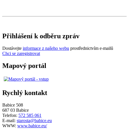
Přihlášení k odběru zpráv
Dostávejte
informace z našeho webu
prostřednictvím e-mailů
Chci se zaregistrovat
Mapový portál
Rychlý kontakt
Babice 508
687 03 Babice
Telefon:
572 585 061
E-mail:
starosta@babice.eu
WWW:
www.babice.eu/