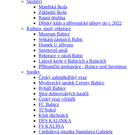
Školství
Mateřská škola
Základní škola
Ranní družina
Dětský klub a přívesnické tábory do r. 2022
Kultura, sport, rekreace
Muzeum Babice
Setkání zástupců Babic
Domek U přívozu
Sportovní areál
Rekreace v okolí Babic
Lidové kroje v Babicích a Bzincích
Příhraniční spolupráce - Bzince pod Javorinou
Spolky
Český zahrádkářský svaz
Myslivecký spolek Cerony Babice
Rybáři Babice
Sbor dobrovolných hasičů
Český svaz včelařů
FC Babice
TJ Sokol
Klub důchodců
DFS KALINKA
FS KALINA
Cimbálová muzika Stanislava Gabriela