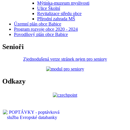
Mýtinka-muzeum myslivosti
Ulice Školní
Revitalizace středu obce
Přírodní zahrada MŠ
Územní plán obce Babice
Program rozvoje obce 2020 - 2024
Povodňový plán obce Babice
Senioři
Zjednodušená verze stránek nejen pro seniory
Odkazy