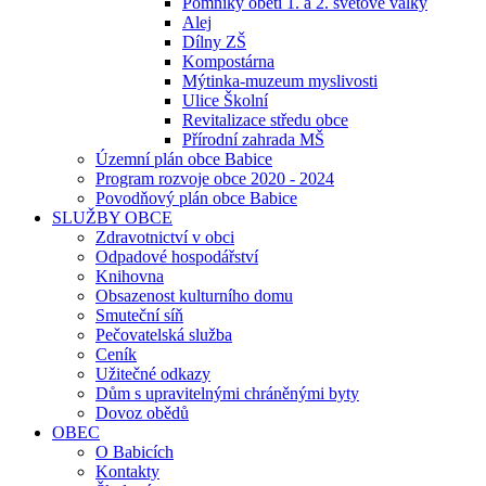
Pomníky obětí 1. a 2. světové války
Alej
Dílny ZŠ
Kompostárna
Mýtinka-muzeum myslivosti
Ulice Školní
Revitalizace středu obce
Přírodní zahrada MŠ
Územní plán obce Babice
Program rozvoje obce 2020 - 2024
Povodňový plán obce Babice
SLUŽBY OBCE
Zdravotnictví v obci
Odpadové hospodářství
Knihovna
Obsazenost kulturního domu
Smuteční síň
Pečovatelská služba
Ceník
Užitečné odkazy
Dům s upravitelnými chráněnými byty
Dovoz obědů
OBEC
O Babicích
Kontakty