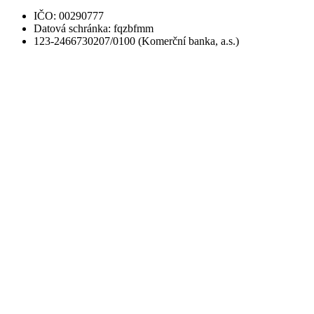
IČO: 00290777
Datová schránka: fqzbfmm
123-2466730207/0100 (Komerční banka, a.s.)