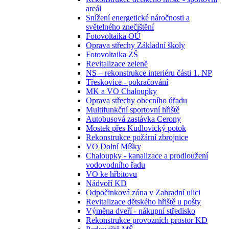
areál
Snížení energetické náročnosti a
světelného znečištění
Fotovoltaika OÚ
Oprava střechy Základní školy
Fotovoltaika ZŠ
Revitalizace zeleně
NS – rekonstrukce interiéru části 1. NP
Třeskovice - pokračování
MK a VO Chaloupky
Oprava střechy obecního úřadu
Multifunkční sportovní hřiště
Autobusová zastávka Cerony
Mostek přes Kudlovický potok
Rekonstrukce požární zbrojnice
VO Dolní Míšky
Chaloupky - kanalizace a prodloužení
vodovodního řadu
VO ke hřbitovu
Nádvoří KD
Odpočinková zóna v Zahradní ulici
Revitalizace dětského hřiště u pošty
Výměna dveří - nákupní středisko
Rekonstrukce provozních prostor KD