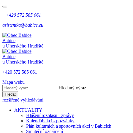
++420 572 585 061
asistentka@babice.eu
Babice
u Uherského Hradiště
Babice
u Uherského Hradiště
+420 572 585 061
Mapa webu
Hledaný výraz
Hledat
rozšířené vyhledávání
AKTUALITY
Hlášení rozhlasu - zprávy
Kalendář akcí - pozvánky
Plán kulturních a sportovních akcí v Babicích
Smuteční oznámení