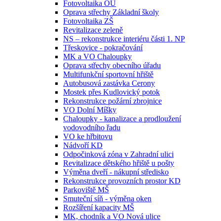
Fotovoltaika OÚ
Oprava střechy Základní školy
Fotovoltaika ZŠ
Revitalizace zeleně
NS – rekonstrukce interiéru části 1. NP
Třeskovice - pokračování
MK a VO Chaloupky
Oprava střechy obecního úřadu
Multifunkční sportovní hřiště
Autobusová zastávka Cerony
Mostek přes Kudlovický potok
Rekonstrukce požární zbrojnice
VO Dolní Míšky
Chaloupky - kanalizace a prodloužení
vodovodního řadu
VO ke hřbitovu
Nádvoří KD
Odpočinková zóna v Zahradní ulici
Revitalizace dětského hřiště u pošty
Výměna dveří - nákupní středisko
Rekonstrukce provozních prostor KD
Parkoviště MŠ
Smuteční síň - výměna oken
Rozšíření kapacity MŠ
MK, chodník a VO Nová ulice