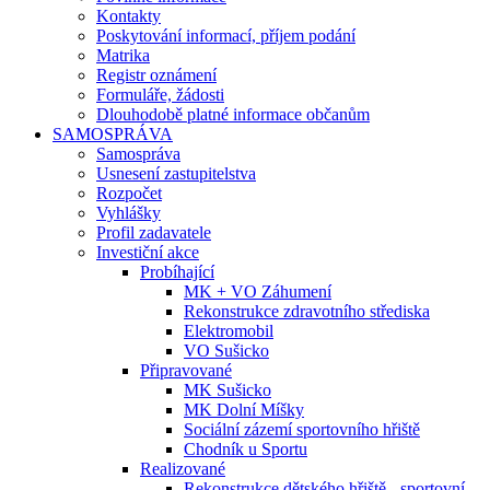
Kontakty
Poskytování informací, příjem podání
Matrika
Registr oznámení
Formuláře, žádosti
Dlouhodobě platné informace občanům
SAMOSPRÁVA
Samospráva
Usnesení zastupitelstva
Rozpočet
Vyhlášky
Profil zadavatele
Investiční akce
Probíhající
MK + VO Záhumení
Rekonstrukce zdravotního střediska
Elektromobil
VO Sušicko
Připravované
MK Sušicko
MK Dolní Míšky
Sociální zázemí sportovního hřiště
Chodník u Sportu
Realizované
Rekonstrukce dětského hřiště - sportovní