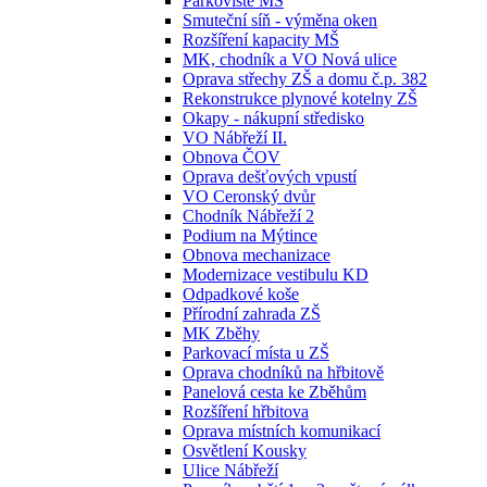
Parkoviště MŠ
Smuteční síň - výměna oken
Rozšíření kapacity MŠ
MK, chodník a VO Nová ulice
Oprava střechy ZŠ a domu č.p. 382
Rekonstrukce plynové kotelny ZŠ
Okapy - nákupní středisko
VO Nábřeží II.
Obnova ČOV
Oprava dešťových vpustí
VO Ceronský dvůr
Chodník Nábřeží 2
Podium na Mýtince
Obnova mechanizace
Modernizace vestibulu KD
Odpadkové koše
Přírodní zahrada ZŠ
MK Zběhy
Parkovací místa u ZŠ
Oprava chodníků na hřbitově
Panelová cesta ke Zběhům
Rozšíření hřbitova
Oprava místních komunikací
Osvětlení Kousky
Ulice Nábřeží