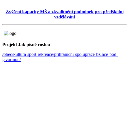
Zvýšení kapacity MŠ a zkvalitnění podmínek pro předškolní
vzdělávání
Projekt Jak písně rostou
/obec/kultura-sport-rekreace/prihranicni-spoluprace-bzince-pod-
javorinou/