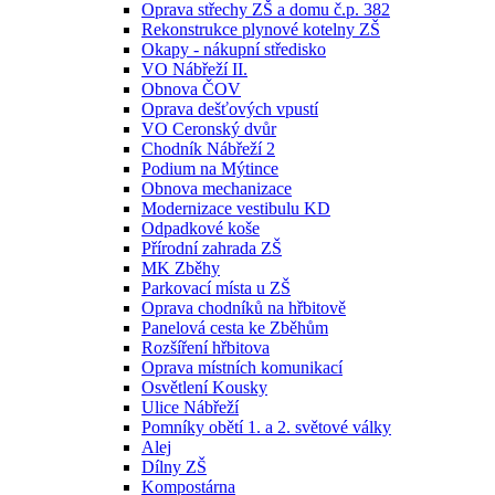
Oprava střechy ZŠ a domu č.p. 382
Rekonstrukce plynové kotelny ZŠ
Okapy - nákupní středisko
VO Nábřeží II.
Obnova ČOV
Oprava dešťových vpustí
VO Ceronský dvůr
Chodník Nábřeží 2
Podium na Mýtince
Obnova mechanizace
Modernizace vestibulu KD
Odpadkové koše
Přírodní zahrada ZŠ
MK Zběhy
Parkovací místa u ZŠ
Oprava chodníků na hřbitově
Panelová cesta ke Zběhům
Rozšíření hřbitova
Oprava místních komunikací
Osvětlení Kousky
Ulice Nábřeží
Pomníky obětí 1. a 2. světové války
Alej
Dílny ZŠ
Kompostárna