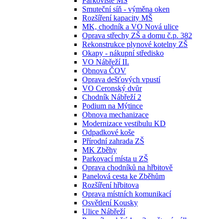
Parkoviště MŠ
Smuteční síň - výměna oken
Rozšíření kapacity MŠ
MK, chodník a VO Nová ulice
Oprava střechy ZŠ a domu č.p. 382
Rekonstrukce plynové kotelny ZŠ
Okapy - nákupní středisko
VO Nábřeží II.
Obnova ČOV
Oprava dešťových vpustí
VO Ceronský dvůr
Chodník Nábřeží 2
Podium na Mýtince
Obnova mechanizace
Modernizace vestibulu KD
Odpadkové koše
Přírodní zahrada ZŠ
MK Zběhy
Parkovací místa u ZŠ
Oprava chodníků na hřbitově
Panelová cesta ke Zběhům
Rozšíření hřbitova
Oprava místních komunikací
Osvětlení Kousky
Ulice Nábřeží