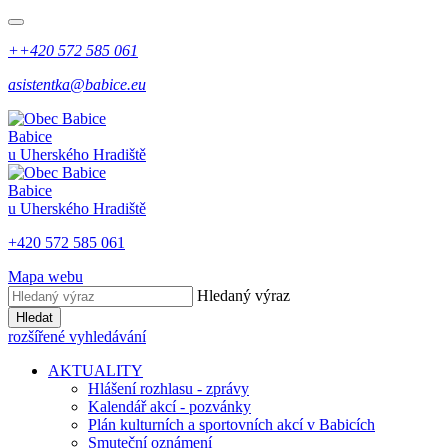
++420 572 585 061
asistentka@babice.eu
Babice
u Uherského Hradiště
Babice
u Uherského Hradiště
+420 572 585 061
Mapa webu
Hledaný výraz
Hledat
rozšířené vyhledávání
AKTUALITY
Hlášení rozhlasu - zprávy
Kalendář akcí - pozvánky
Plán kulturních a sportovních akcí v Babicích
Smuteční oznámení