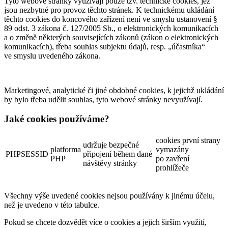
Tyto webové stránky využívají pouze tzv. technické cookies, jež
jsou nezbytné pro provoz těchto stránek. K technickému ukládání
těchto cookies do koncového zařízení není ve smyslu ustanovení §
89 odst. 3 zákona č. 127/2005 Sb., o elektronických komunikacích
a o změně některých souvisejících zákonů (zákon o elektronických
komunikacích), třeba souhlas subjektu údajů, resp. „účastníka“
ve smyslu uvedeného zákona.
Marketingové, analytické či jiné obdobné cookies, k jejichž ukládání
by bylo třeba udělit souhlas, tyto webové stránky nevyužívají.
Jaké cookies používáme?
cookies první strany
udržuje bezpečné
platforma
vymazány
PHPSESSID
připojení během dané
PHP
po zavření
návštěvy stránky
prohlížeče
Všechny výše uvedené cookies nejsou používány k jinému účelu,
než je uvedeno v této tabulce.
Pokud se chcete dozvědět více o cookies a jejich širším využití,