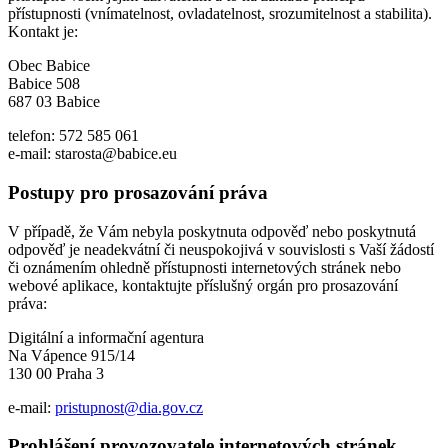
přístupnosti (vnímatelnost, ovladatelnost, srozumitelnost a stabilita).
Kontakt je:
Obec Babice
Babice 508
687 03 Babice
telefon: 572 585 061
e-mail: starosta@babice.eu
Postupy pro prosazování práva
V případě, že Vám nebyla poskytnuta odpověď nebo poskytnutá
odpověď je neadekvátní či neuspokojivá v souvislosti s Vaší žádostí
či oznámením ohledně přístupnosti internetových stránek nebo
webové aplikace, kontaktujte příslušný orgán pro prosazování
práva:
Digitální a informační agentura
Na Vápence 915/14
130 00 Praha 3
e-mail:
pristupnost@dia.gov.cz
Prohlášení provozovatele internetových stránek