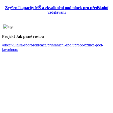
Zvýšení kapacity MŠ a zkvalitnění podmínek pro předškolní
vzdělávání
Projekt Jak písně rostou
/obec/kultura-sport-rekreace/prihranicni-spoluprace-bzince-pod-
javorinou/