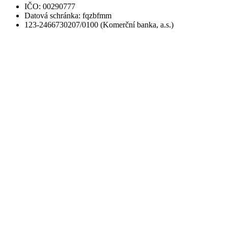
IČO: 00290777
Datová schránka: fqzbfmm
123-2466730207/0100 (Komerční banka, a.s.)