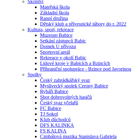
Školství
Mateřská škola
Základní škola
Ranní družina
Dětský klub a přívesnické tábory do r. 2022
Kultura, sport, rekreace
Muzeum Babice
Setkání zástupců Babic
Domek U přívozu
Sportovní areál
Rekreace v okolí Babic
Lidové kroje v Babicích a Bzincích
Příhraniční spolupráce - Bzince pod Javorinou
Spolky
Český zahrádkářský svaz
Myslivecký spolek Cerony Babice
Rybáři Babice
Sbor dobrovolných hasičů
Český svaz včelařů
FC Babice
TJ Sokol
Klub důchodců
DFS KALINKA
FS KALINA
Cimbálová muzika Stanislava Gabriela