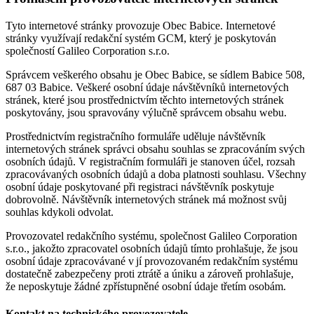
Tyto internetové stránky provozuje Obec Babice. Internetové
stránky využívají redakční systém GCM, který je poskytován
společností Galileo Corporation s.r.o.
Správcem veškerého obsahu je Obec Babice, se sídlem Babice 508,
687 03 Babice. Veškeré osobní údaje návštěvníků internetových
stránek, které jsou prostřednictvím těchto internetových stránek
poskytovány, jsou spravovány výlučně správcem obsahu webu.
Prostřednictvím registračního formuláře uděluje návštěvník
internetových stránek správci obsahu souhlas se zpracováním svých
osobních údajů. V registračním formuláři je stanoven účel, rozsah
zpracovávaných osobních údajů a doba platnosti souhlasu. Všechny
osobní údaje poskytované při registraci návštěvník poskytuje
dobrovolně. Návštěvník internetových stránek má možnost svůj
souhlas kdykoli odvolat.
Provozovatel redakčního systému, společnost Galileo Corporation
s.r.o., jakožto zpracovatel osobních údajů tímto prohlašuje, že jsou
osobní údaje zpracovávané v jí provozovaném redakčním systému
dostatečně zabezpečeny proti ztrátě a úniku a zároveň prohlašuje,
že neposkytuje žádné zpřístupněné osobní údaje třetím osobám.
Kontakt na technického provozovatele