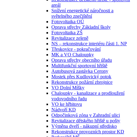
areál
Snížení energetické náročnosti a
světelného znečištění
Fotovoltaika OÚ
Oprava střechy Základní školy
Fotovoltaika ZŠ
Revitalizace zeleně
NS – rekonstrukce interiéru části 1. NP
Třeskovice - pokračování
MK a VO Chaloupky
Oprava střechy obecního úřadu
Multifunkční sportovní hřiště
Autobusová zastávka Cerony
Mostek přes Kudlovický potok
Rekonstrukce požární zbrojnice
VO Dolní Míšky
Chaloupky - kanalizace a prodloužení
vodovodního řadu
VO ke hřbitovu
Nádvoří KD
Odpočinková zóna v Zahradní ulici
Revitalizace dětského hřiště u pošty
Výměna dveří - nákupní středisko
Rekonstrukce provozních prostor KD