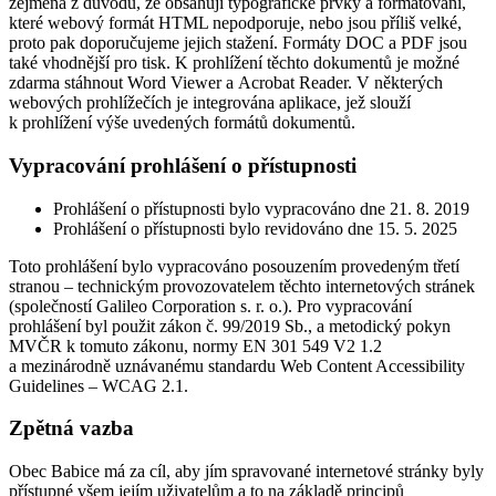
zejména z důvodů, že obsahují typografické prvky a formátování,
které webový formát HTML nepodporuje, nebo jsou příliš velké,
proto pak doporučujeme jejich stažení. Formáty DOC a PDF jsou
také vhodnější pro tisk. K prohlížení těchto dokumentů je možné
zdarma stáhnout Word Viewer a Acrobat Reader. V některých
webových prohlížečích je integrována aplikace, jež slouží
k prohlížení výše uvedených formátů dokumentů.
Vypracování prohlášení o přístupnosti
Prohlášení o přístupnosti bylo vypracováno dne 21. 8. 2019
Prohlášení o přístupnosti bylo revidováno dne 15. 5. 2025
Toto prohlášení bylo vypracováno posouzením provedeným třetí
stranou – technickým provozovatelem těchto internetových stránek
(společností Galileo Corporation s. r. o.). Pro vypracování
prohlášení byl použit zákon č. 99/2019 Sb., a metodický pokyn
MVČR k tomuto zákonu, normy EN 301 549 V2 1.2
a mezinárodně uznávanému standardu Web Content Accessibility
Guidelines – WCAG 2.1.
Zpětná vazba
Obec Babice má za cíl, aby jím spravované internetové stránky byly
přístupné všem jejím uživatelům a to na základě principů