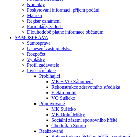
Kontakty
Poskytování informací, příjem podání
Matrika
Registr oznámení
Formuláře, žádosti
Dlouhodobě platné informace občanům
SAMOSPRÁVA
Samospráva
Usnesení zastupitelstva
Rozpočet
Vyhlášky
Profil zadavatele
Investiční akce
Probíhající
MK + VO Záhumení
Rekonstrukce zdravotního střediska
Elektromobil
VO Sušicko
Připravované
MK Sušicko
MK Dolní Míšky
Sociální zázemí sportovního hřiště
Chodník u Sportu
Realizované
Rekonstrukce dětského hřiště - sportovní