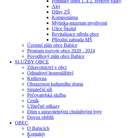
Pomníky obětí 1. a 2. světové války
Alej
Dílny ZŠ
Kompostárna
Mýtinka-muzeum myslivosti
Ulice Školní
Revitalizace středu obce
Přírodní zahrada MŠ
Územní plán obce Babice
Program rozvoje obce 2020 - 2024
Povodňový plán obce Babice
SLUŽBY OBCE
Zdravotnictví v obci
Odpadové hospodářství
Knihovna
Obsazenost kulturního domu
Smuteční síň
Pečovatelská služba
Ceník
Užitečné odkazy
Dům s upravitelnými chráněnými byty
Dovoz obědů
OBEC
O Babicích
Kontakty