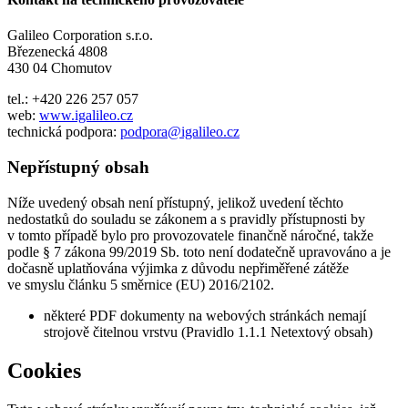
Galileo Corporation s.r.o.
Březenecká 4808
430 04 Chomutov
tel.: +420 226 257 057
web:
www.igalileo.cz
technická podpora:
podpora@igalileo.cz
Nepřístupný obsah
Níže uvedený obsah není přístupný, jelikož uvedení těchto
nedostatků do souladu se zákonem a s pravidly přístupnosti by
v tomto případě bylo pro provozovatele finančně náročné, takže
podle § 7 zákona 99/2019 Sb. toto není dodatečně upravováno a je
dočasně uplatňována výjimka z důvodu nepřiměřené zátěže
ve smyslu článku 5 směrnice (EU) 2016/2102.
některé PDF dokumenty na webových stránkách nemají
strojově čitelnou vrstvu (Pravidlo 1.1.1 Netextový obsah)
Cookies