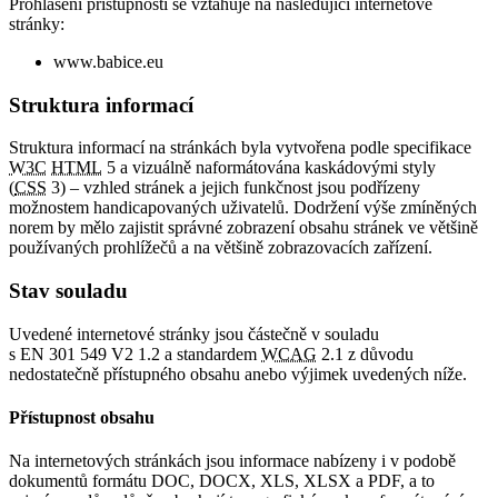
Prohlášení přístupnosti se vztahuje na následující internetové
stránky:
www.babice.eu
Struktura informací
Struktura informací na stránkách byla vytvořena podle specifikace
W3C
HTML
5 a vizuálně naformátována kaskádovými styly
(
CSS
3) – vzhled stránek a jejich funkčnost jsou podřízeny
možnostem handicapovaných uživatelů. Dodržení výše zmíněných
norem by mělo zajistit správné zobrazení obsahu stránek ve většině
používaných prohlížečů a na většině zobrazovacích zařízení.
Stav souladu
Uvedené internetové stránky jsou částečně v souladu
s EN 301 549 V2 1.2 a standardem
WCAG
2.1 z důvodu
nedostatečně přístupného obsahu anebo výjimek uvedených níže.
Přístupnost obsahu
Na internetových stránkách jsou informace nabízeny i v podobě
dokumentů formátu DOC, DOCX, XLS, XLSX a PDF, a to