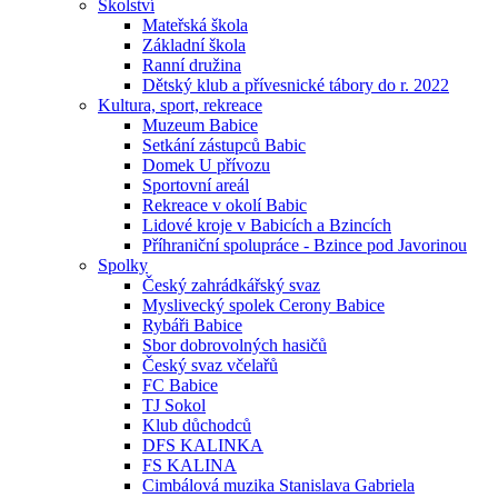
Školství
Mateřská škola
Základní škola
Ranní družina
Dětský klub a přívesnické tábory do r. 2022
Kultura, sport, rekreace
Muzeum Babice
Setkání zástupců Babic
Domek U přívozu
Sportovní areál
Rekreace v okolí Babic
Lidové kroje v Babicích a Bzincích
Příhraniční spolupráce - Bzince pod Javorinou
Spolky
Český zahrádkářský svaz
Myslivecký spolek Cerony Babice
Rybáři Babice
Sbor dobrovolných hasičů
Český svaz včelařů
FC Babice
TJ Sokol
Klub důchodců
DFS KALINKA
FS KALINA
Cimbálová muzika Stanislava Gabriela