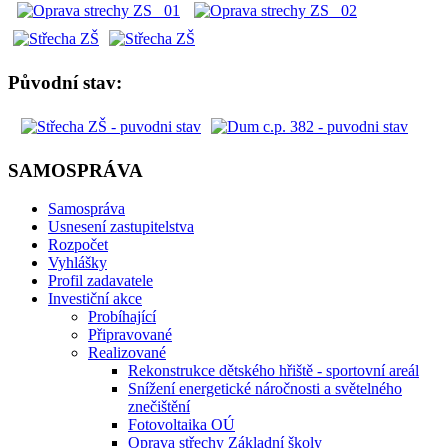
Původní stav:
SAMOSPRÁVA
Samospráva
Usnesení zastupitelstva
Rozpočet
Vyhlášky
Profil zadavatele
Investiční akce
Probíhající
Připravované
Realizované
Rekonstrukce dětského hřiště - sportovní areál
Snížení energetické náročnosti a světelného
znečištění
Fotovoltaika OÚ
Oprava střechy Základní školy