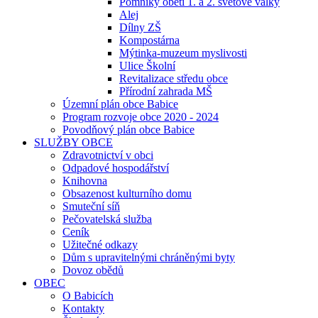
Pomníky obětí 1. a 2. světové války
Alej
Dílny ZŠ
Kompostárna
Mýtinka-muzeum myslivosti
Ulice Školní
Revitalizace středu obce
Přírodní zahrada MŠ
Územní plán obce Babice
Program rozvoje obce 2020 - 2024
Povodňový plán obce Babice
SLUŽBY OBCE
Zdravotnictví v obci
Odpadové hospodářství
Knihovna
Obsazenost kulturního domu
Smuteční síň
Pečovatelská služba
Ceník
Užitečné odkazy
Dům s upravitelnými chráněnými byty
Dovoz obědů
OBEC
O Babicích
Kontakty