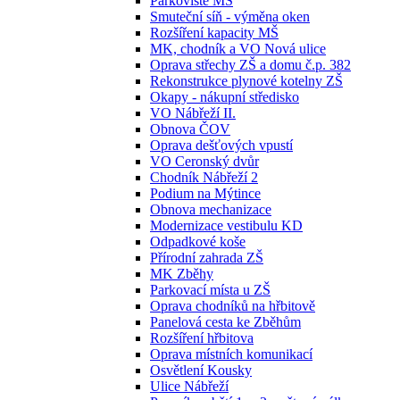
Parkoviště MŠ
Smuteční síň - výměna oken
Rozšíření kapacity MŠ
MK, chodník a VO Nová ulice
Oprava střechy ZŠ a domu č.p. 382
Rekonstrukce plynové kotelny ZŠ
Okapy - nákupní středisko
VO Nábřeží II.
Obnova ČOV
Oprava dešťových vpustí
VO Ceronský dvůr
Chodník Nábřeží 2
Podium na Mýtince
Obnova mechanizace
Modernizace vestibulu KD
Odpadkové koše
Přírodní zahrada ZŠ
MK Zběhy
Parkovací místa u ZŠ
Oprava chodníků na hřbitově
Panelová cesta ke Zběhům
Rozšíření hřbitova
Oprava místních komunikací
Osvětlení Kousky
Ulice Nábřeží