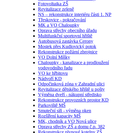
Fotovoltaika ZŠ
Revitalizace zeleně
NS – rekonstrukce interiéru části 1. NP
Třeskovice - pokračování
MK a VO Chaloupky
Oprava střechy obecního úřadu
Multifunkční sportovní hřiště
Autobusová zastávka Cerony
Mostek přes Kudlovický potok
Rekonstrukce požární zbrojnice
VO Dolní Míšky
Chaloupky - kanalizace a prodloužení
vodovodního řadu
VO ke hřbitovu
Nádvoří KD
Odpočinková zóna v Zahradní ulici
Revitalizace dětského hřiště u pošty
Výměna dveří - nákupní středisko
Rekonstrukce provozních prostor KD
Parkoviště MŠ
Smuteční síň - výměna oken
Rozšíření kapacity MŠ
MK, chodník a VO Nová ulice
Oprava střechy ZŠ a domu č.p. 382
Rekonstrukce plynové kotelny ZŠ