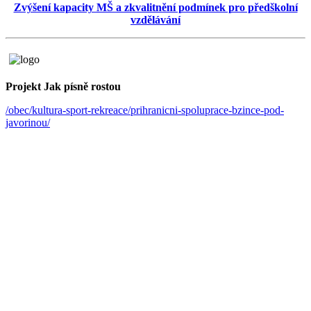
Zvýšení kapacity MŠ a zkvalitnění podmínek pro předškolní
vzdělávání
Projekt Jak písně rostou
/obec/kultura-sport-rekreace/prihranicni-spoluprace-bzince-pod-
javorinou/