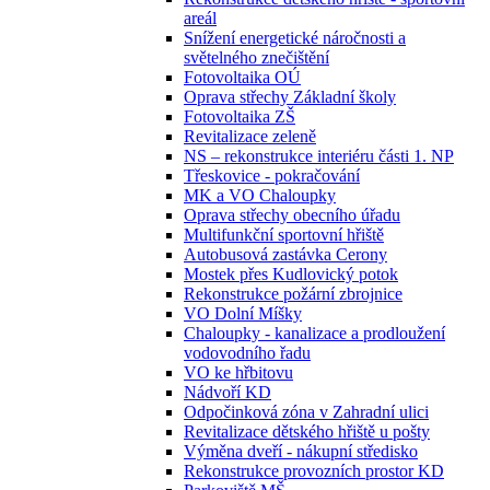
areál
Snížení energetické náročnosti a
světelného znečištění
Fotovoltaika OÚ
Oprava střechy Základní školy
Fotovoltaika ZŠ
Revitalizace zeleně
NS – rekonstrukce interiéru části 1. NP
Třeskovice - pokračování
MK a VO Chaloupky
Oprava střechy obecního úřadu
Multifunkční sportovní hřiště
Autobusová zastávka Cerony
Mostek přes Kudlovický potok
Rekonstrukce požární zbrojnice
VO Dolní Míšky
Chaloupky - kanalizace a prodloužení
vodovodního řadu
VO ke hřbitovu
Nádvoří KD
Odpočinková zóna v Zahradní ulici
Revitalizace dětského hřiště u pošty
Výměna dveří - nákupní středisko
Rekonstrukce provozních prostor KD