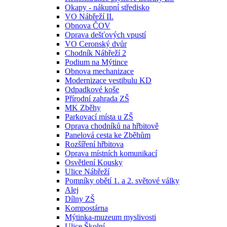
Okapy - nákupní středisko
VO Nábřeží II.
Obnova ČOV
Oprava dešťových vpustí
VO Ceronský dvůr
Chodník Nábřeží 2
Podium na Mýtince
Obnova mechanizace
Modernizace vestibulu KD
Odpadkové koše
Přírodní zahrada ZŠ
MK Zběhy
Parkovací místa u ZŠ
Oprava chodníků na hřbitově
Panelová cesta ke Zběhům
Rozšíření hřbitova
Oprava místních komunikací
Osvětlení Kousky
Ulice Nábřeží
Pomníky obětí 1. a 2. světové války
Alej
Dílny ZŠ
Kompostárna
Mýtinka-muzeum myslivosti
Ulice Školní