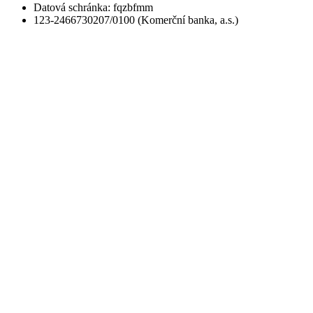
Datová schránka: fqzbfmm
123-2466730207/0100 (Komerční banka, a.s.)