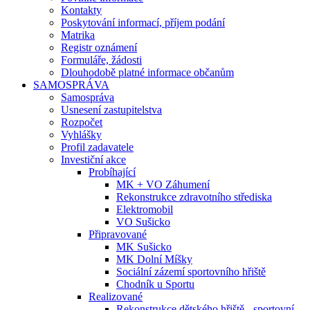
Kontakty
Poskytování informací, příjem podání
Matrika
Registr oznámení
Formuláře, žádosti
Dlouhodobě platné informace občanům
SAMOSPRÁVA
Samospráva
Usnesení zastupitelstva
Rozpočet
Vyhlášky
Profil zadavatele
Investiční akce
Probíhající
MK + VO Záhumení
Rekonstrukce zdravotního střediska
Elektromobil
VO Sušicko
Připravované
MK Sušicko
MK Dolní Míšky
Sociální zázemí sportovního hřiště
Chodník u Sportu
Realizované
Rekonstrukce dětského hřiště - sportovní