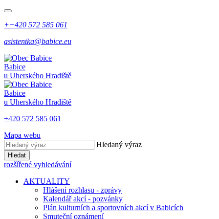
++420 572 585 061
asistentka@babice.eu
Babice
u Uherského Hradiště
Babice
u Uherského Hradiště
+420 572 585 061
Mapa webu
Hledaný výraz
Hledat
rozšířené vyhledávání
AKTUALITY
Hlášení rozhlasu - zprávy
Kalendář akcí - pozvánky
Plán kulturních a sportovních akcí v Babicích
Smuteční oznámení