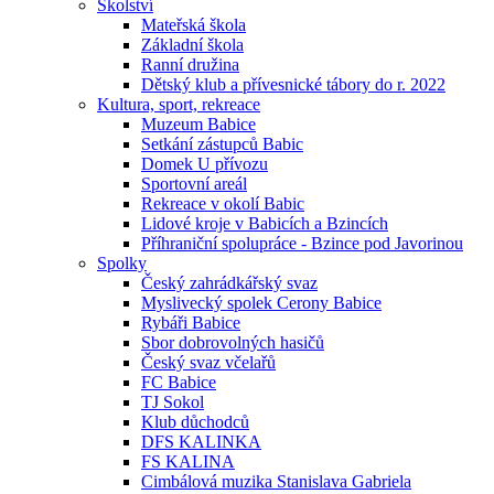
Školství
Mateřská škola
Základní škola
Ranní družina
Dětský klub a přívesnické tábory do r. 2022
Kultura, sport, rekreace
Muzeum Babice
Setkání zástupců Babic
Domek U přívozu
Sportovní areál
Rekreace v okolí Babic
Lidové kroje v Babicích a Bzincích
Příhraniční spolupráce - Bzince pod Javorinou
Spolky
Český zahrádkářský svaz
Myslivecký spolek Cerony Babice
Rybáři Babice
Sbor dobrovolných hasičů
Český svaz včelařů
FC Babice
TJ Sokol
Klub důchodců
DFS KALINKA
FS KALINA
Cimbálová muzika Stanislava Gabriela