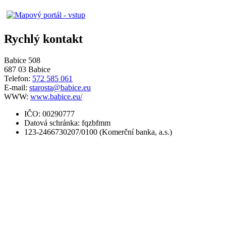
Rychlý kontakt
Babice 508
687 03 Babice
Telefon:
572 585 061
E-mail:
starosta@babice.eu
WWW:
www.babice.eu/
IČO: 00290777
Datová schránka: fqzbfmm
123-2466730207/0100 (Komerční banka, a.s.)