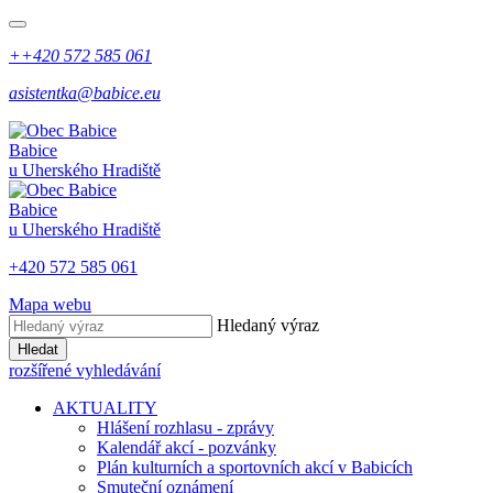
++420 572 585 061
asistentka@babice.eu
Babice
u Uherského Hradiště
Babice
u Uherského Hradiště
+420 572 585 061
Mapa webu
Hledaný výraz
Hledat
rozšířené vyhledávání
AKTUALITY
Hlášení rozhlasu - zprávy
Kalendář akcí - pozvánky
Plán kulturních a sportovních akcí v Babicích
Smuteční oznámení