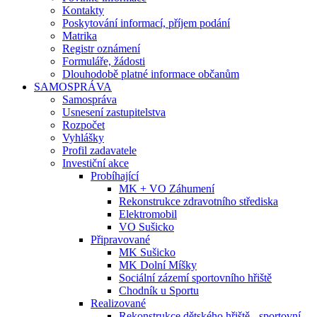
Kontakty
Poskytování informací, příjem podání
Matrika
Registr oznámení
Formuláře, žádosti
Dlouhodobě platné informace občanům
SAMOSPRÁVA
Samospráva
Usnesení zastupitelstva
Rozpočet
Vyhlášky
Profil zadavatele
Investiční akce
Probíhající
MK + VO Záhumení
Rekonstrukce zdravotního střediska
Elektromobil
VO Sušicko
Připravované
MK Sušicko
MK Dolní Míšky
Sociální zázemí sportovního hřiště
Chodník u Sportu
Realizované
Rekonstrukce dětského hřiště - sportovní