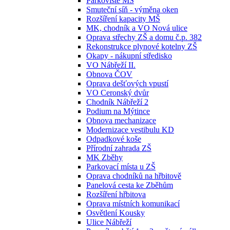
Parkoviště MŠ
Smuteční síň - výměna oken
Rozšíření kapacity MŠ
MK, chodník a VO Nová ulice
Oprava střechy ZŠ a domu č.p. 382
Rekonstrukce plynové kotelny ZŠ
Okapy - nákupní středisko
VO Nábřeží II.
Obnova ČOV
Oprava dešťových vpustí
VO Ceronský dvůr
Chodník Nábřeží 2
Podium na Mýtince
Obnova mechanizace
Modernizace vestibulu KD
Odpadkové koše
Přírodní zahrada ZŠ
MK Zběhy
Parkovací místa u ZŠ
Oprava chodníků na hřbitově
Panelová cesta ke Zběhům
Rozšíření hřbitova
Oprava místních komunikací
Osvětlení Kousky
Ulice Nábřeží