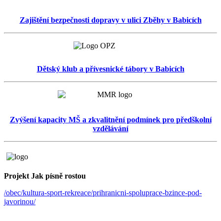
Zajištění bezpečnosti dopravy v ulici Zběhy v Babicích
Dětský klub a přívesnické tábory v Babicích
Zvýšení kapacity MŠ a zkvalitnění podmínek pro předškolní
vzdělávání
Projekt Jak písně rostou
/obec/kultura-sport-rekreace/prihranicni-spoluprace-bzince-pod-
javorinou/