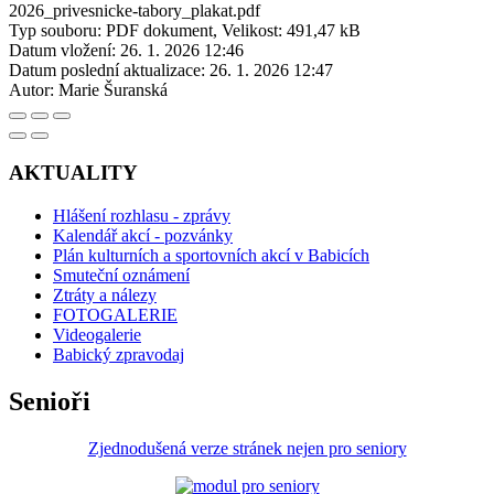
2026_privesnicke-tabory_plakat.pdf
Typ souboru: PDF dokument, Velikost: 491,47 kB
Datum vložení:
26. 1. 2026 12:46
Datum poslední aktualizace:
26. 1. 2026 12:47
Autor:
Marie Šuranská
AKTUALITY
Hlášení rozhlasu - zprávy
Kalendář akcí - pozvánky
Plán kulturních a sportovních akcí v Babicích
Smuteční oznámení
Ztráty a nálezy
FOTOGALERIE
Videogalerie
Babický zpravodaj
Senioři
Zjednodušená verze stránek nejen pro seniory