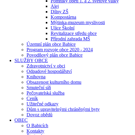
Pomníky obětí 1. a 2. světové války
Alej
Dílny ZŠ
Kompostárna
Mýtinka-muzeum myslivosti
Ulice Školní
Revitalizace středu obce
Přírodní zahrada MŠ
Územní plán obce Babice
Program rozvoje obce 2020 - 2024
Povodňový plán obce Babice
SLUŽBY OBCE
Zdravotnictví v obci
Odpadové hospodářství
Knihovna
Obsazenost kulturního domu
Smuteční síň
Pečovatelská služba
Ceník
Užitečné odkazy
Dům s upravitelnými chráněnými byty
Dovoz obědů
OBEC
O Babicích
Kontakty