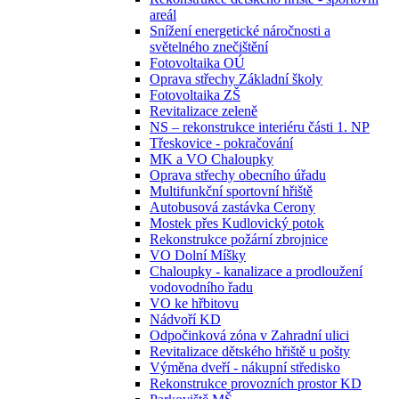
areál
Snížení energetické náročnosti a
světelného znečištění
Fotovoltaika OÚ
Oprava střechy Základní školy
Fotovoltaika ZŠ
Revitalizace zeleně
NS – rekonstrukce interiéru části 1. NP
Třeskovice - pokračování
MK a VO Chaloupky
Oprava střechy obecního úřadu
Multifunkční sportovní hřiště
Autobusová zastávka Cerony
Mostek přes Kudlovický potok
Rekonstrukce požární zbrojnice
VO Dolní Míšky
Chaloupky - kanalizace a prodloužení
vodovodního řadu
VO ke hřbitovu
Nádvoří KD
Odpočinková zóna v Zahradní ulici
Revitalizace dětského hřiště u pošty
Výměna dveří - nákupní středisko
Rekonstrukce provozních prostor KD