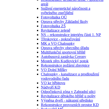
areál
Snížení energetické náročnosti a
světelného znečištění
Fotovoltaika OÚ
Oprava střechy Základní školy
Fotovoltaika ZŠ
Revitalizace zeleně
NS – rekonstrukce interiéru části 1. NP
Třeskovice - pokračování
MK a VO Chaloupky
Oprava střechy obecního úřadu
Multifunkční sportovní hřiště
Autobusová zastávka Cerony
Mostek přes Kudlovický potok
Rekonstrukce požární zbrojnice
VO Dolní Míšky
Chaloupky - kanalizace a prodloužení
vodovodního řadu
VO ke hřbitovu
Nádvoří KD
Odpočinková zóna v Zahradní ulici
Revitalizace dětského hřiště u pošty
Výměna dveří - nákupní středisko
Rekonstrukce provozních prostor KD