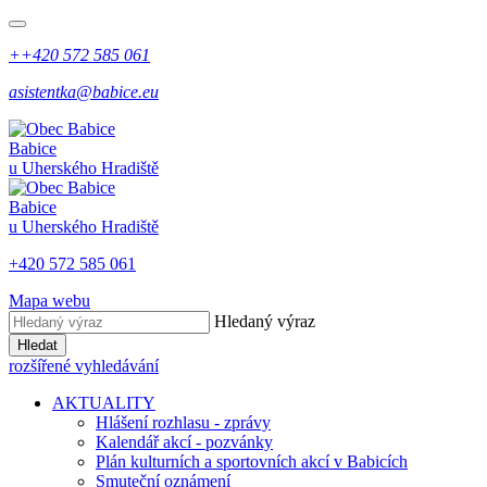
++420 572 585 061
asistentka@babice.eu
Babice
u Uherského Hradiště
Babice
u Uherského Hradiště
+420 572 585 061
Mapa webu
Hledaný výraz
Hledat
rozšířené vyhledávání
AKTUALITY
Hlášení rozhlasu - zprávy
Kalendář akcí - pozvánky
Plán kulturních a sportovních akcí v Babicích
Smuteční oznámení