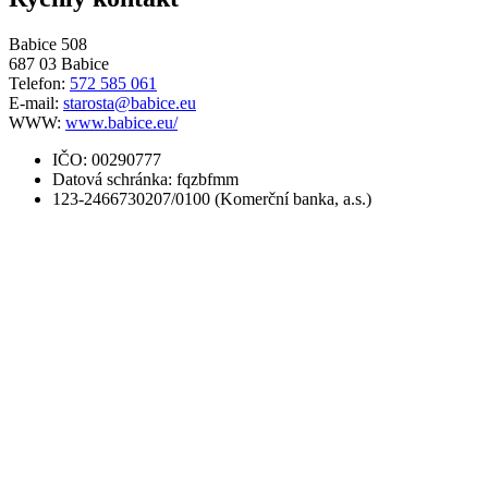
Babice 508
687 03 Babice
Telefon:
572 585 061
E-mail:
starosta@babice.eu
WWW:
www.babice.eu/
IČO: 00290777
Datová schránka: fqzbfmm
123-2466730207/0100 (Komerční banka, a.s.)