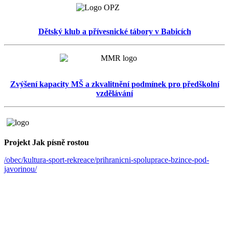
Dětský klub a přívesnické tábory v Babicích
Zvýšení kapacity MŠ a zkvalitnění podmínek pro předškolní
vzdělávání
Projekt Jak písně rostou
/obec/kultura-sport-rekreace/prihranicni-spoluprace-bzince-pod-
javorinou/