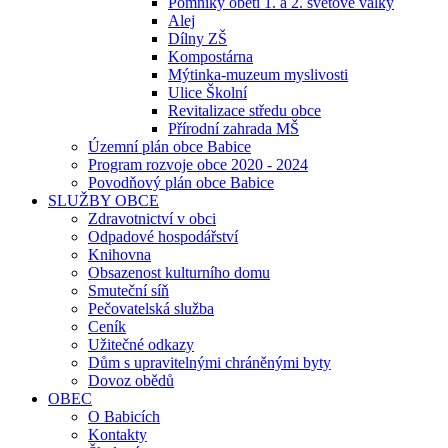
Pomníky obětí 1. a 2. světové války
Alej
Dílny ZŠ
Kompostárna
Mýtinka-muzeum myslivosti
Ulice Školní
Revitalizace středu obce
Přírodní zahrada MŠ
Územní plán obce Babice
Program rozvoje obce 2020 - 2024
Povodňový plán obce Babice
SLUŽBY OBCE
Zdravotnictví v obci
Odpadové hospodářství
Knihovna
Obsazenost kulturního domu
Smuteční síň
Pečovatelská služba
Ceník
Užitečné odkazy
Dům s upravitelnými chráněnými byty
Dovoz obědů
OBEC
O Babicích
Kontakty