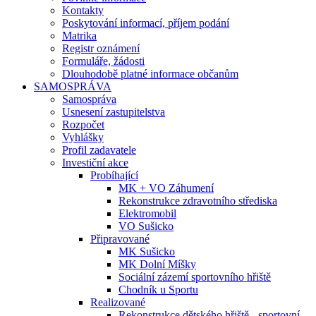
Kontakty
Poskytování informací, příjem podání
Matrika
Registr oznámení
Formuláře, žádosti
Dlouhodobě platné informace občanům
SAMOSPRÁVA
Samospráva
Usnesení zastupitelstva
Rozpočet
Vyhlášky
Profil zadavatele
Investiční akce
Probíhající
MK + VO Záhumení
Rekonstrukce zdravotního střediska
Elektromobil
VO Sušicko
Připravované
MK Sušicko
MK Dolní Míšky
Sociální zázemí sportovního hřiště
Chodník u Sportu
Realizované
Rekonstrukce dětského hřiště - sportovní