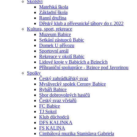
Školství
Mateřská škola
Základní škola
Ranní družina
Dětský klub a přívesnické tábory do r. 2022
Kultura, sport, rekreace
Muzeum Babice
Setkání zástupců Babic
Domek U přívozu
Sportovní areál
Rekreace v okolí Babic
Lidové kroje v Babicích a Bzincích
Příhraniční spolupráce - Bzince pod Javorinou
Spolky
Český zahrádkářský svaz
Myslivecký spolek Cerony Babice
Rybáři Babice
Sbor dobrovolných hasičů
Český svaz včelařů
FC Babice
TJ Sokol
Klub důchodců
DFS KALINKA
FS KALINA
Cimbálová muzika Stanislava Gabriela