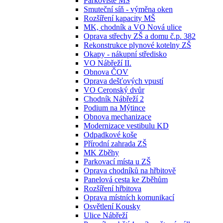
Parkoviště MŠ
Smuteční síň - výměna oken
Rozšíření kapacity MŠ
MK, chodník a VO Nová ulice
Oprava střechy ZŠ a domu č.p. 382
Rekonstrukce plynové kotelny ZŠ
Okapy - nákupní středisko
VO Nábřeží II.
Obnova ČOV
Oprava dešťových vpustí
VO Ceronský dvůr
Chodník Nábřeží 2
Podium na Mýtince
Obnova mechanizace
Modernizace vestibulu KD
Odpadkové koše
Přírodní zahrada ZŠ
MK Zběhy
Parkovací místa u ZŠ
Oprava chodníků na hřbitově
Panelová cesta ke Zběhům
Rozšíření hřbitova
Oprava místních komunikací
Osvětlení Kousky
Ulice Nábřeží