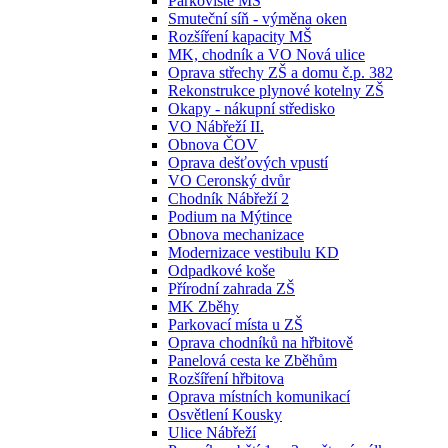
Parkoviště MŠ
Smuteční síň - výměna oken
Rozšíření kapacity MŠ
MK, chodník a VO Nová ulice
Oprava střechy ZŠ a domu č.p. 382
Rekonstrukce plynové kotelny ZŠ
Okapy - nákupní středisko
VO Nábřeží II.
Obnova ČOV
Oprava dešťových vpustí
VO Ceronský dvůr
Chodník Nábřeží 2
Podium na Mýtince
Obnova mechanizace
Modernizace vestibulu KD
Odpadkové koše
Přírodní zahrada ZŠ
MK Zběhy
Parkovací místa u ZŠ
Oprava chodníků na hřbitově
Panelová cesta ke Zběhům
Rozšíření hřbitova
Oprava místních komunikací
Osvětlení Kousky
Ulice Nábřeží