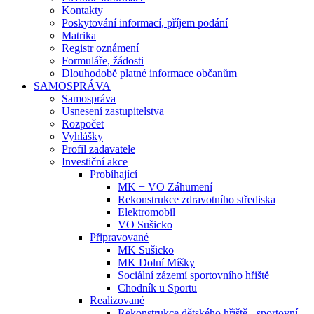
Kontakty
Poskytování informací, příjem podání
Matrika
Registr oznámení
Formuláře, žádosti
Dlouhodobě platné informace občanům
SAMOSPRÁVA
Samospráva
Usnesení zastupitelstva
Rozpočet
Vyhlášky
Profil zadavatele
Investiční akce
Probíhající
MK + VO Záhumení
Rekonstrukce zdravotního střediska
Elektromobil
VO Sušicko
Připravované
MK Sušicko
MK Dolní Míšky
Sociální zázemí sportovního hřiště
Chodník u Sportu
Realizované
Rekonstrukce dětského hřiště - sportovní