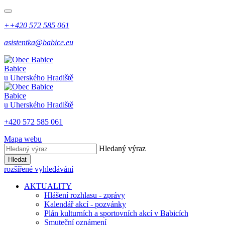
++420 572 585 061
asistentka@babice.eu
Babice
u Uherského Hradiště
Babice
u Uherského Hradiště
+420 572 585 061
Mapa webu
Hledaný výraz
Hledat
rozšířené vyhledávání
AKTUALITY
Hlášení rozhlasu - zprávy
Kalendář akcí - pozvánky
Plán kulturních a sportovních akcí v Babicích
Smuteční oznámení