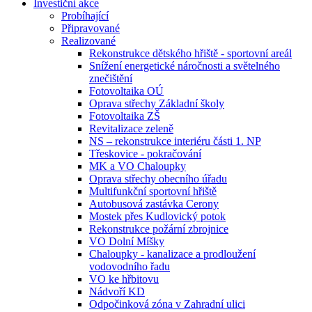
Investiční akce
Probíhající
Připravované
Realizované
Rekonstrukce dětského hřiště - sportovní areál
Snížení energetické náročnosti a světelného
znečištění
Fotovoltaika OÚ
Oprava střechy Základní školy
Fotovoltaika ZŠ
Revitalizace zeleně
NS – rekonstrukce interiéru části 1. NP
Třeskovice - pokračování
MK a VO Chaloupky
Oprava střechy obecního úřadu
Multifunkční sportovní hřiště
Autobusová zastávka Cerony
Mostek přes Kudlovický potok
Rekonstrukce požární zbrojnice
VO Dolní Míšky
Chaloupky - kanalizace a prodloužení
vodovodního řadu
VO ke hřbitovu
Nádvoří KD
Odpočinková zóna v Zahradní ulici