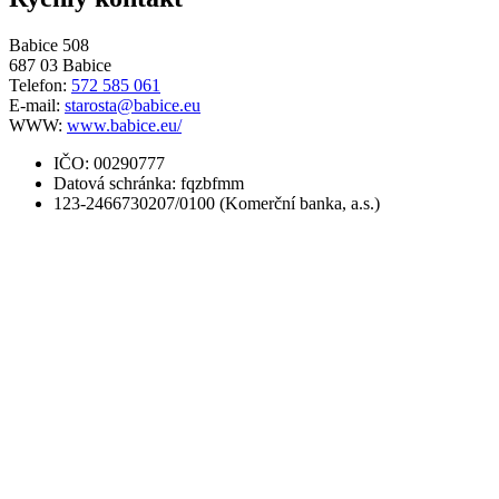
Babice 508
687 03 Babice
Telefon:
572 585 061
E-mail:
starosta@babice.eu
WWW:
www.babice.eu/
IČO: 00290777
Datová schránka: fqzbfmm
123-2466730207/0100 (Komerční banka, a.s.)