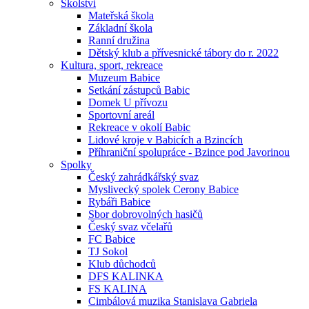
Školství
Mateřská škola
Základní škola
Ranní družina
Dětský klub a přívesnické tábory do r. 2022
Kultura, sport, rekreace
Muzeum Babice
Setkání zástupců Babic
Domek U přívozu
Sportovní areál
Rekreace v okolí Babic
Lidové kroje v Babicích a Bzincích
Příhraniční spolupráce - Bzince pod Javorinou
Spolky
Český zahrádkářský svaz
Myslivecký spolek Cerony Babice
Rybáři Babice
Sbor dobrovolných hasičů
Český svaz včelařů
FC Babice
TJ Sokol
Klub důchodců
DFS KALINKA
FS KALINA
Cimbálová muzika Stanislava Gabriela