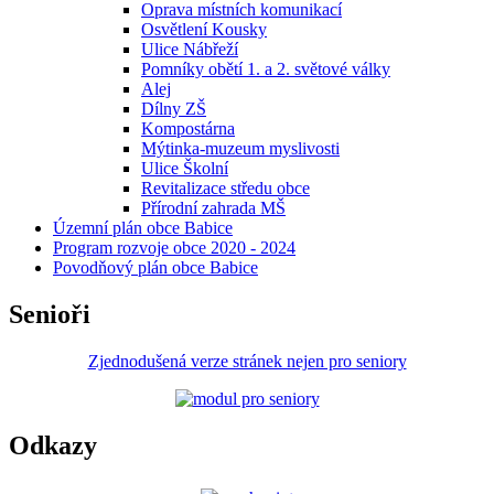
Oprava místních komunikací
Osvětlení Kousky
Ulice Nábřeží
Pomníky obětí 1. a 2. světové války
Alej
Dílny ZŠ
Kompostárna
Mýtinka-muzeum myslivosti
Ulice Školní
Revitalizace středu obce
Přírodní zahrada MŠ
Územní plán obce Babice
Program rozvoje obce 2020 - 2024
Povodňový plán obce Babice
Senioři
Zjednodušená verze stránek nejen pro seniory
Odkazy