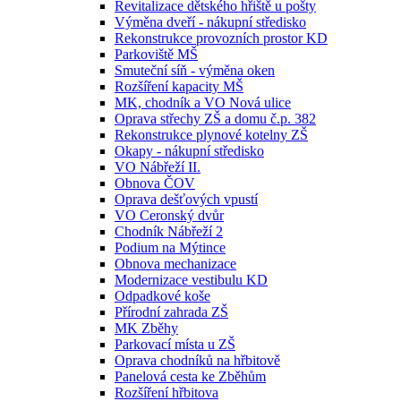
Revitalizace dětského hřiště u pošty
Výměna dveří - nákupní středisko
Rekonstrukce provozních prostor KD
Parkoviště MŠ
Smuteční síň - výměna oken
Rozšíření kapacity MŠ
MK, chodník a VO Nová ulice
Oprava střechy ZŠ a domu č.p. 382
Rekonstrukce plynové kotelny ZŠ
Okapy - nákupní středisko
VO Nábřeží II.
Obnova ČOV
Oprava dešťových vpustí
VO Ceronský dvůr
Chodník Nábřeží 2
Podium na Mýtince
Obnova mechanizace
Modernizace vestibulu KD
Odpadkové koše
Přírodní zahrada ZŠ
MK Zběhy
Parkovací místa u ZŠ
Oprava chodníků na hřbitově
Panelová cesta ke Zběhům
Rozšíření hřbitova