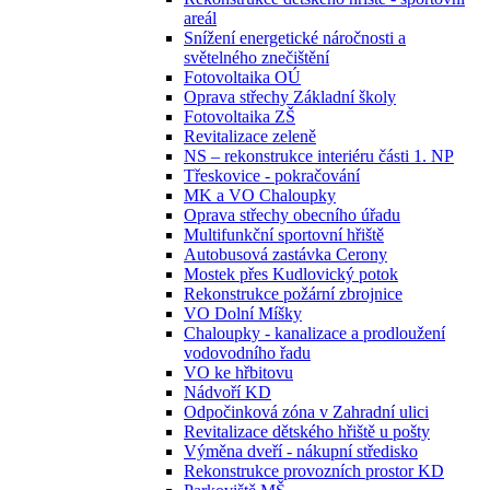
areál
Snížení energetické náročnosti a
světelného znečištění
Fotovoltaika OÚ
Oprava střechy Základní školy
Fotovoltaika ZŠ
Revitalizace zeleně
NS – rekonstrukce interiéru části 1. NP
Třeskovice - pokračování
MK a VO Chaloupky
Oprava střechy obecního úřadu
Multifunkční sportovní hřiště
Autobusová zastávka Cerony
Mostek přes Kudlovický potok
Rekonstrukce požární zbrojnice
VO Dolní Míšky
Chaloupky - kanalizace a prodloužení
vodovodního řadu
VO ke hřbitovu
Nádvoří KD
Odpočinková zóna v Zahradní ulici
Revitalizace dětského hřiště u pošty
Výměna dveří - nákupní středisko
Rekonstrukce provozních prostor KD