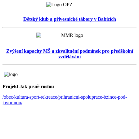
Dětský klub a přívesnické tábory v Babicích
Zvýšení kapacity MŠ a zkvalitnění podmínek pro předškolní
vzdělávání
Projekt Jak písně rostou
/obec/kultura-sport-rekreace/prihranicni-spoluprace-bzince-pod-
javorinou/