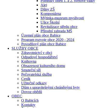
Pomníky obětí 1. a 2. světové války
Alej
Dílny ZŠ
Kompostárna
Mýtinka-muzeum myslivosti
Ulice Školní
Revitalizace středu obce
Přírodní zahrada MŠ
Územní plán obce Babice
Program rozvoje obce 2020 - 2024
Povodňový plán obce Babice
SLUŽBY OBCE
Zdravotnictví v obci
Odpadové hospodářství
Knihovna
Obsazenost kulturního domu
Smuteční síň
Pečovatelská služba
Ceník
Užitečné odkazy
Dům s upravitelnými chráněnými byty
Dovoz obědů
OBEC
O Babicích
Kontakty