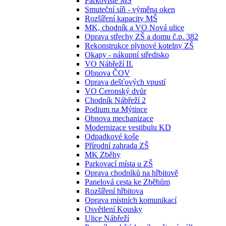
Parkoviště MŠ
Smuteční síň - výměna oken
Rozšíření kapacity MŠ
MK, chodník a VO Nová ulice
Oprava střechy ZŠ a domu č.p. 382
Rekonstrukce plynové kotelny ZŠ
Okapy - nákupní středisko
VO Nábřeží II.
Obnova ČOV
Oprava dešťových vpustí
VO Ceronský dvůr
Chodník Nábřeží 2
Podium na Mýtince
Obnova mechanizace
Modernizace vestibulu KD
Odpadkové koše
Přírodní zahrada ZŠ
MK Zběhy
Parkovací místa u ZŠ
Oprava chodníků na hřbitově
Panelová cesta ke Zběhům
Rozšíření hřbitova
Oprava místních komunikací
Osvětlení Kousky
Ulice Nábřeží