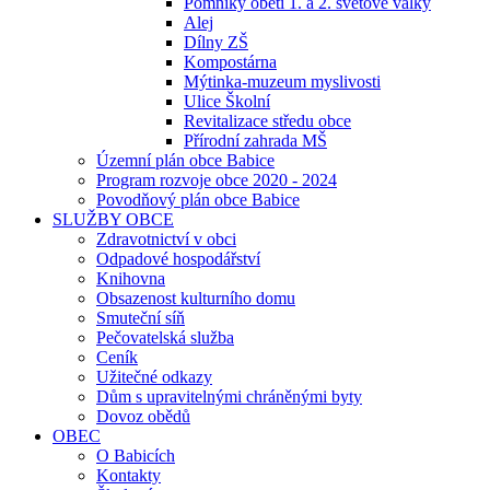
Pomníky obětí 1. a 2. světové války
Alej
Dílny ZŠ
Kompostárna
Mýtinka-muzeum myslivosti
Ulice Školní
Revitalizace středu obce
Přírodní zahrada MŠ
Územní plán obce Babice
Program rozvoje obce 2020 - 2024
Povodňový plán obce Babice
SLUŽBY OBCE
Zdravotnictví v obci
Odpadové hospodářství
Knihovna
Obsazenost kulturního domu
Smuteční síň
Pečovatelská služba
Ceník
Užitečné odkazy
Dům s upravitelnými chráněnými byty
Dovoz obědů
OBEC
O Babicích
Kontakty