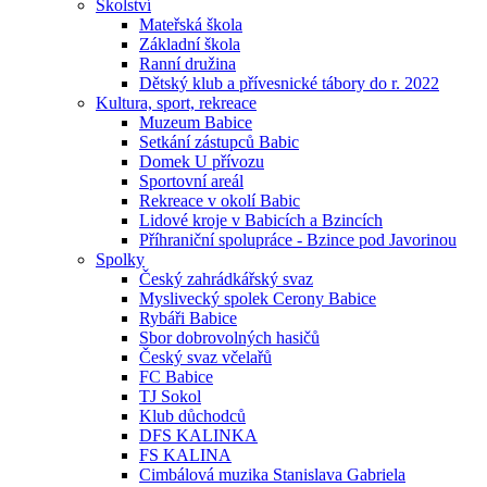
Školství
Mateřská škola
Základní škola
Ranní družina
Dětský klub a přívesnické tábory do r. 2022
Kultura, sport, rekreace
Muzeum Babice
Setkání zástupců Babic
Domek U přívozu
Sportovní areál
Rekreace v okolí Babic
Lidové kroje v Babicích a Bzincích
Příhraniční spolupráce - Bzince pod Javorinou
Spolky
Český zahrádkářský svaz
Myslivecký spolek Cerony Babice
Rybáři Babice
Sbor dobrovolných hasičů
Český svaz včelařů
FC Babice
TJ Sokol
Klub důchodců
DFS KALINKA
FS KALINA
Cimbálová muzika Stanislava Gabriela