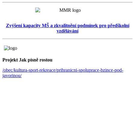
Zvýšení kapacity MŠ a zkvalitnění podmínek pro předškolní
vzdělávání
Projekt Jak písně rostou
/obec/kultura-sport-rekreace/prihranicni-spoluprace-bzince-pod-
javorinou/