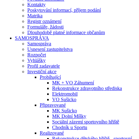
Kontakty
Poskytování informací, příjem podání
Matrika
Registr oznámení
Formuláře, žádosti
Dlouhodobě platné informace občanům
SAMOSPRÁVA
Samospráva
Usnesení zastupitelstva
Rozpočet
Vyhlášky
Profil zadavatele
Investiční akce
Probíhající
MK + VO Záhumení
Rekonstrukce zdravotního střediska
Elektromobil
VO Sušicko
Připravované
MK Sušicko
MK Dolní Míšky
Sociální zázemí sportovního hřiště
Chodník u Sportu
Realizované
Rekonstrukce dětského hřiště - sportovní