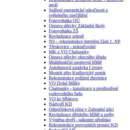
areál
Snížení energetické náročnosti a
světelného znečištění
Fotovoltaika OÚ
Oprava střechy Základní školy
Fotovoltaika ZŠ
Revitalizace zeleně
NS – rekonstrukce interiéru části 1. NP
Třeskovice - pokračování
MK a VO Chaloupky
Oprava střechy obecního úřadu
Multifunkční sportovní hřiště
Autobusová zastávka Cerony
Mostek přes Kudlovický potok
Rekonstrukce požární zbrojnice
VO Dolní Míšky
Chaloupky - kanalizace a prodloužení
vodovodního řadu
VO ke hřbitovu
Nádvoří KD
Odpočinková zóna v Zahradní ulici
Revitalizace dětského hřiště u pošty
Výměna dveří - nákupní středisko
Rekonstrukce provozních prostor KD