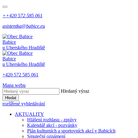
++420 572 585 061
asistentka@babice.eu
Babice
u Uherského Hradiště
Babice
u Uherského Hradiště
+420 572 585 061
Mapa webu
Hledaný výraz
Hledat
rozšířené vyhledávání
AKTUALITY
Hlášení rozhlasu - zprávy
Kalendář akcí - pozvánky
Plán kulturních a sportovních akcí v Babicích
Smuteční oznámení