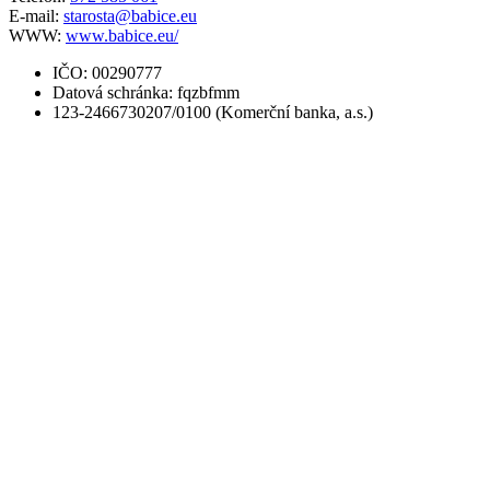
E-mail:
starosta@babice.eu
WWW:
www.babice.eu/
IČO: 00290777
Datová schránka: fqzbfmm
123-2466730207/0100 (Komerční banka, a.s.)