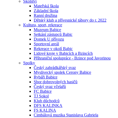
Školství
Mateřská škola
Základní škola
Ranní družina
Dětský klub a přívesnické tábory do r. 2022
Kultura, sport, rekreace
Muzeum Babice
Setkání zástupců Babic
Domek U přívozu
Sportovní areál
Rekreace v okolí Babic
Lidové kroje v Babicích a Bzincích
Příhraniční spolupráce - Bzince pod Javorinou
Spolky
Český zahrádkářský svaz
Myslivecký spolek Cerony Babice
Rybáři Babice
Sbor dobrovolných hasičů
Český svaz včelařů
FC Babice
TJ Sokol
Klub důchodců
DFS KALINKA
FS KALINA
Cimbálová muzika Stanislava Gabriela