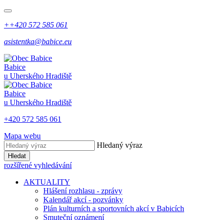
++420 572 585 061
asistentka@babice.eu
Babice
u Uherského Hradiště
Babice
u Uherského Hradiště
+420 572 585 061
Mapa webu
Hledaný výraz
Hledat
rozšířené vyhledávání
AKTUALITY
Hlášení rozhlasu - zprávy
Kalendář akcí - pozvánky
Plán kulturních a sportovních akcí v Babicích
Smuteční oznámení