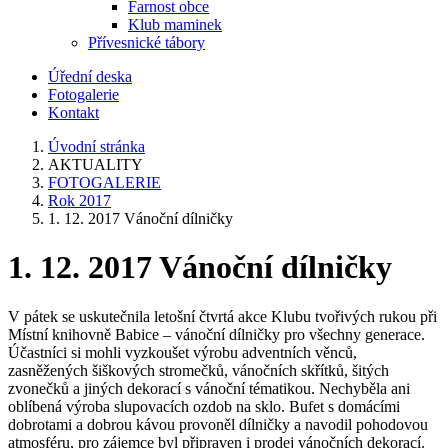
Farnost obce
Klub maminek
Přívesnické tábory
Úřední deska
Fotogalerie
Kontakt
Úvodní stránka
AKTUALITY
FOTOGALERIE
Rok 2017
1. 12. 2017 Vánoční dílničky
1. 12. 2017 Vánoční dílničky
V pátek se uskutečnila letošní čtvrtá akce Klubu tvořivých rukou při
Místní knihovně Babice – vánoční dílničky pro všechny generace.
Účastníci si mohli vyzkoušet výrobu adventních věnců,
zasněžených šiškových stromečků, vánočních skřítků, šitých
zvonečků a jiných dekorací s vánoční tématikou. Nechyběla ani
oblíbená výroba slupovacích ozdob na sklo. Bufet s domácími
dobrotami a dobrou kávou provoněl dílničky a navodil pohodovou
atmosféru, pro zájemce byl připraven i prodej vánočních dekorací.