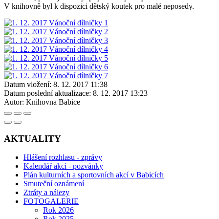
V knihovně byl k dispozici dětský koutek pro malé neposedy.
Datum vložení:
8. 12. 2017 11:38
Datum poslední aktualizace:
8. 12. 2017 13:23
Autor:
Knihovna Babice
AKTUALITY
Hlášení rozhlasu - zprávy
Kalendář akcí - pozvánky
Plán kulturních a sportovních akcí v Babicích
Smuteční oznámení
Ztráty a nálezy
FOTOGALERIE
Rok 2026
Rok 2025