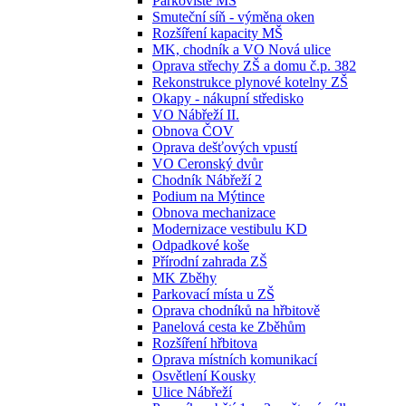
Parkoviště MŠ
Smuteční síň - výměna oken
Rozšíření kapacity MŠ
MK, chodník a VO Nová ulice
Oprava střechy ZŠ a domu č.p. 382
Rekonstrukce plynové kotelny ZŠ
Okapy - nákupní středisko
VO Nábřeží II.
Obnova ČOV
Oprava dešťových vpustí
VO Ceronský dvůr
Chodník Nábřeží 2
Podium na Mýtince
Obnova mechanizace
Modernizace vestibulu KD
Odpadkové koše
Přírodní zahrada ZŠ
MK Zběhy
Parkovací místa u ZŠ
Oprava chodníků na hřbitově
Panelová cesta ke Zběhům
Rozšíření hřbitova
Oprava místních komunikací
Osvětlení Kousky
Ulice Nábřeží