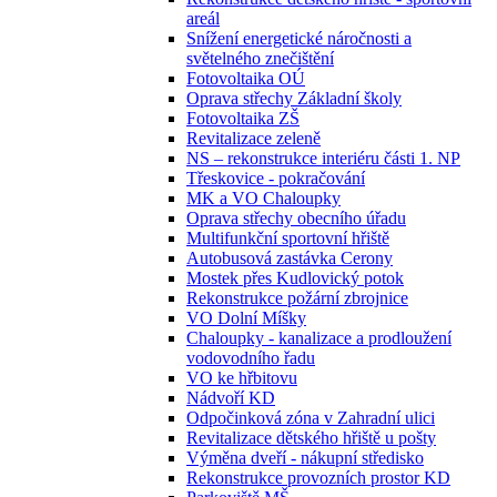
areál
Snížení energetické náročnosti a
světelného znečištění
Fotovoltaika OÚ
Oprava střechy Základní školy
Fotovoltaika ZŠ
Revitalizace zeleně
NS – rekonstrukce interiéru části 1. NP
Třeskovice - pokračování
MK a VO Chaloupky
Oprava střechy obecního úřadu
Multifunkční sportovní hřiště
Autobusová zastávka Cerony
Mostek přes Kudlovický potok
Rekonstrukce požární zbrojnice
VO Dolní Míšky
Chaloupky - kanalizace a prodloužení
vodovodního řadu
VO ke hřbitovu
Nádvoří KD
Odpočinková zóna v Zahradní ulici
Revitalizace dětského hřiště u pošty
Výměna dveří - nákupní středisko
Rekonstrukce provozních prostor KD