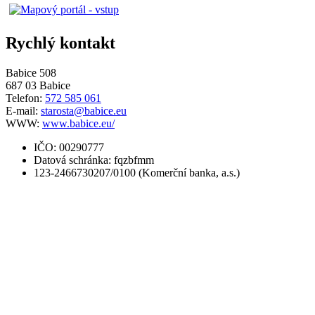
Rychlý kontakt
Babice 508
687 03 Babice
Telefon:
572 585 061
E-mail:
starosta@babice.eu
WWW:
www.babice.eu/
IČO: 00290777
Datová schránka: fqzbfmm
123-2466730207/0100 (Komerční banka, a.s.)