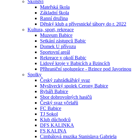
Školství
Mateřská škola
Základní škola
Ranní družina
Dětský klub a přívesnické tábory do r. 2022
Kultura, sport, rekreace
Muzeum Babice
Setkání zástupců Babic
Domek U přívozu
Sportovní areál
Rekreace v okolí Babic
Lidové kroje v Babicích a Bzincích
Příhraniční spolupráce - Bzince pod Javorinou
Spolky
Český zahrádkářský svaz
Myslivecký spolek Cerony Babice
Rybáři Babice
Sbor dobrovolných hasičů
Český svaz včelařů
FC Babice
TJ Sokol
Klub důchodců
DFS KALINKA
FS KALINA
Cimbálová muzika Stanislava Gabriela