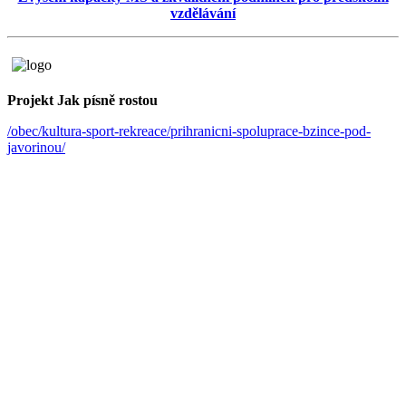
vzdělávání
Projekt Jak písně rostou
/obec/kultura-sport-rekreace/prihranicni-spoluprace-bzince-pod-
javorinou/