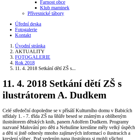
Farnost obce
Klub maminek
Přívesnické tábory
Úřední deska
Fotogalerie
Kontakt
Úvodní stránka
AKTUALITY
FOTOGALERIE
Rok 2018
11. 4. 2018 Setkání dětí ZŠ s...
11. 4. 2018 Setkání dětí ZŠ s
ilustrátorem A. Dudkem
Celé středeční dopoledne se v přísálí Kulturního domu v Babicích
střídaly 1. - 7. třída ZŠ na šňůře besed se známým a oblíbeným
ilustrátorem dětských knih, panem Adolfem Dudkem. Programy
nazvané Malování pro děti a Nehulíme kreslíme měly velký úspěch
a děti si jistě odnesly mnoho zajímavých informací o ilustracích a
kreslení vůbec. Pod vedením pana ilustrátora si mohli všichni