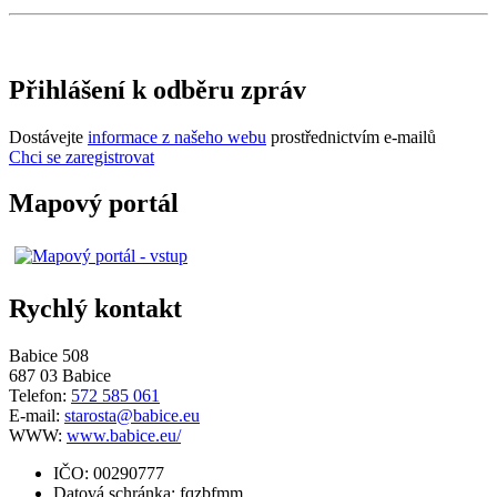
Přihlášení k odběru zpráv
Dostávejte
informace z našeho webu
prostřednictvím e-mailů
Chci se zaregistrovat
Mapový portál
Rychlý kontakt
Babice 508
687 03 Babice
Telefon:
572 585 061
E-mail:
starosta@babice.eu
WWW:
www.babice.eu/
IČO: 00290777
Datová schránka: fqzbfmm