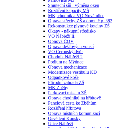
Parkoviště MŠ
Smuteční síň - výměna oken
Rozšíření kapacity MŠ
MK, chodník a VO Nová ulice
Oprava střechy ZŠ a domu č.p. 382
Rekonstrukce plynové kotelny ZŠ
Okapy - nákupní středisko
VO Nábřeží II.
Obnova ČOV
Oprava dešťových vpustí
VO Ceronský dvůr
Chodník Nábřeží 2
Podium na Mýtince
Obnova mechanizace
Modernizace vestibulu KD
Odpadkové koše
Přírodní zahrada ZŠ
MK Zběhy
Parkovací místa u ZŠ
Oprava chodníků na hřbitově
Panelová cesta ke Zběhům
Rozšíření hřbitova
Oprava místních komunikací
Osvětlení Kousky
Ulice Nábřeží