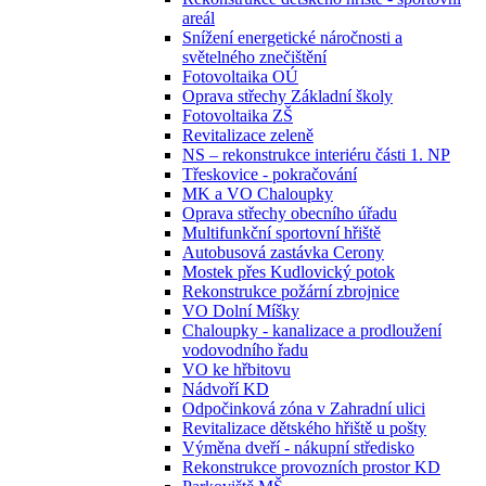
areál
Snížení energetické náročnosti a
světelného znečištění
Fotovoltaika OÚ
Oprava střechy Základní školy
Fotovoltaika ZŠ
Revitalizace zeleně
NS – rekonstrukce interiéru části 1. NP
Třeskovice - pokračování
MK a VO Chaloupky
Oprava střechy obecního úřadu
Multifunkční sportovní hřiště
Autobusová zastávka Cerony
Mostek přes Kudlovický potok
Rekonstrukce požární zbrojnice
VO Dolní Míšky
Chaloupky - kanalizace a prodloužení
vodovodního řadu
VO ke hřbitovu
Nádvoří KD
Odpočinková zóna v Zahradní ulici
Revitalizace dětského hřiště u pošty
Výměna dveří - nákupní středisko
Rekonstrukce provozních prostor KD