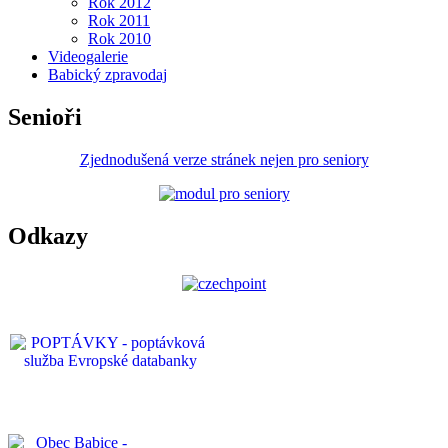
Rok 2012
Rok 2011
Rok 2010
Videogalerie
Babický zpravodaj
Senioři
Zjednodušená verze stránek nejen pro seniory
Odkazy