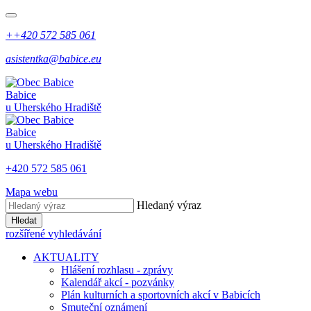
++420 572 585 061
asistentka@babice.eu
Babice
u Uherského Hradiště
Babice
u Uherského Hradiště
+420 572 585 061
Mapa webu
Hledaný výraz
Hledat
rozšířené vyhledávání
AKTUALITY
Hlášení rozhlasu - zprávy
Kalendář akcí - pozvánky
Plán kulturních a sportovních akcí v Babicích
Smuteční oznámení