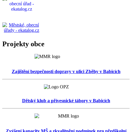
Projekty obce
Zajištění bezpečnosti dopravy v ulici Zběhy v Babicích
Dětský klub a přívesnické tábory v Babicích
Zvýšení kapacity MŠ a zkvalitnění podmínek pro předškolní