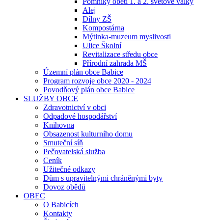
Pomníky obětí 1. a 2. světové války
Alej
Dílny ZŠ
Kompostárna
Mýtinka-muzeum myslivosti
Ulice Školní
Revitalizace středu obce
Přírodní zahrada MŠ
Územní plán obce Babice
Program rozvoje obce 2020 - 2024
Povodňový plán obce Babice
SLUŽBY OBCE
Zdravotnictví v obci
Odpadové hospodářství
Knihovna
Obsazenost kulturního domu
Smuteční síň
Pečovatelská služba
Ceník
Užitečné odkazy
Dům s upravitelnými chráněnými byty
Dovoz obědů
OBEC
O Babicích
Kontakty