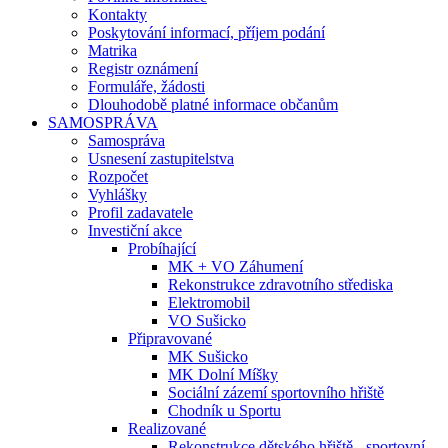
Kontakty
Poskytování informací, příjem podání
Matrika
Registr oznámení
Formuláře, žádosti
Dlouhodobě platné informace občanům
SAMOSPRÁVA
Samospráva
Usnesení zastupitelstva
Rozpočet
Vyhlášky
Profil zadavatele
Investiční akce
Probíhající
MK + VO Záhumení
Rekonstrukce zdravotního střediska
Elektromobil
VO Sušicko
Připravované
MK Sušicko
MK Dolní Míšky
Sociální zázemí sportovního hřiště
Chodník u Sportu
Realizované
Rekonstrukce dětského hřiště - sportovní