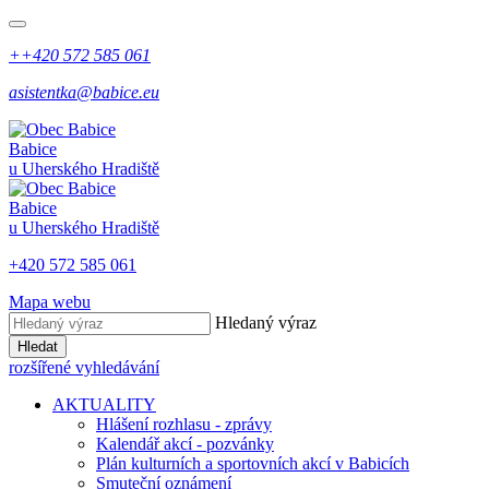
++420 572 585 061
asistentka@babice.eu
Babice
u Uherského Hradiště
Babice
u Uherského Hradiště
+420 572 585 061
Mapa webu
Hledaný výraz
Hledat
rozšířené vyhledávání
AKTUALITY
Hlášení rozhlasu - zprávy
Kalendář akcí - pozvánky
Plán kulturních a sportovních akcí v Babicích
Smuteční oznámení