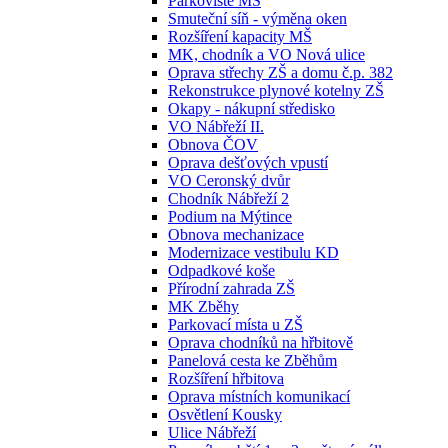
Parkoviště MŠ
Smuteční síň - výměna oken
Rozšíření kapacity MŠ
MK, chodník a VO Nová ulice
Oprava střechy ZŠ a domu č.p. 382
Rekonstrukce plynové kotelny ZŠ
Okapy - nákupní středisko
VO Nábřeží II.
Obnova ČOV
Oprava dešťových vpustí
VO Ceronský dvůr
Chodník Nábřeží 2
Podium na Mýtince
Obnova mechanizace
Modernizace vestibulu KD
Odpadkové koše
Přírodní zahrada ZŠ
MK Zběhy
Parkovací místa u ZŠ
Oprava chodníků na hřbitově
Panelová cesta ke Zběhům
Rozšíření hřbitova
Oprava místních komunikací
Osvětlení Kousky
Ulice Nábřeží