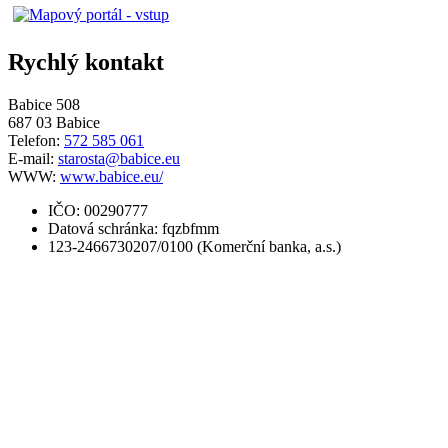
Rychlý kontakt
Babice 508
687 03 Babice
Telefon:
572 585 061
E-mail:
starosta@babice.eu
WWW:
www.babice.eu/
IČO: 00290777
Datová schránka: fqzbfmm
123-2466730207/0100 (Komerční banka, a.s.)