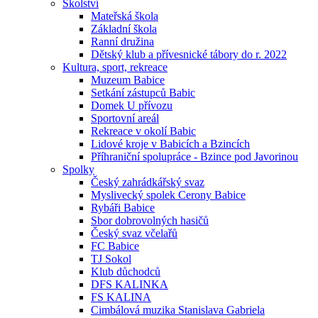
Školství
Mateřská škola
Základní škola
Ranní družina
Dětský klub a přívesnické tábory do r. 2022
Kultura, sport, rekreace
Muzeum Babice
Setkání zástupců Babic
Domek U přívozu
Sportovní areál
Rekreace v okolí Babic
Lidové kroje v Babicích a Bzincích
Příhraniční spolupráce - Bzince pod Javorinou
Spolky
Český zahrádkářský svaz
Myslivecký spolek Cerony Babice
Rybáři Babice
Sbor dobrovolných hasičů
Český svaz včelařů
FC Babice
TJ Sokol
Klub důchodců
DFS KALINKA
FS KALINA
Cimbálová muzika Stanislava Gabriela