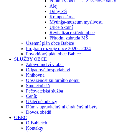
Pomníky obětí 1. a 2. světové války
Alej
Dílny ZŠ
Kompostárna
Mýtinka-muzeum myslivosti
Ulice Školní
Revitalizace středu obce
Přírodní zahrada MŠ
Územní plán obce Babice
Program rozvoje obce 2020 - 2024
Povodňový plán obce Babice
SLUŽBY OBCE
Zdravotnictví v obci
Odpadové hospodářství
Knihovna
Obsazenost kulturního domu
Smuteční síň
Pečovatelská služba
Ceník
Užitečné odkazy
Dům s upravitelnými chráněnými byty
Dovoz obědů
OBEC
O Babicích
Kontakty