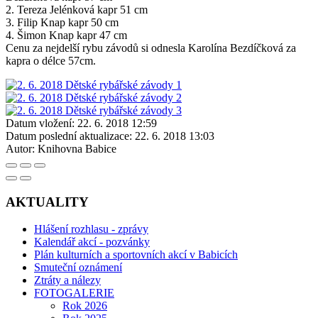
2. Tereza Jelénková kapr 51 cm
3. Filip Knap kapr 50 cm
4. Šimon Knap kapr 47 cm
Cenu za nejdelší rybu závodů si odnesla Karolína Bezdíčková za
kapra o délce 57cm.
Datum vložení:
22. 6. 2018 12:59
Datum poslední aktualizace:
22. 6. 2018 13:03
Autor:
Knihovna Babice
AKTUALITY
Hlášení rozhlasu - zprávy
Kalendář akcí - pozvánky
Plán kulturních a sportovních akcí v Babicích
Smuteční oznámení
Ztráty a nálezy
FOTOGALERIE
Rok 2026