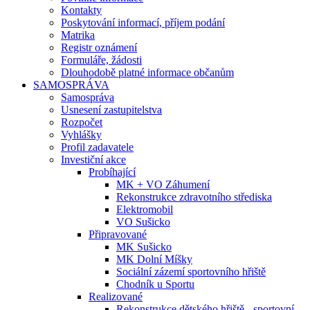
Kontakty
Poskytování informací, příjem podání
Matrika
Registr oznámení
Formuláře, žádosti
Dlouhodobě platné informace občanům
SAMOSPRÁVA
Samospráva
Usnesení zastupitelstva
Rozpočet
Vyhlášky
Profil zadavatele
Investiční akce
Probíhající
MK + VO Záhumení
Rekonstrukce zdravotního střediska
Elektromobil
VO Sušicko
Připravované
MK Sušicko
MK Dolní Míšky
Sociální zázemí sportovního hřiště
Chodník u Sportu
Realizované
Rekonstrukce dětského hřiště - sportovní