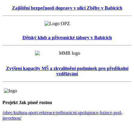
Zajištění bezpečnosti dopravy v ulici Zběhy v Babicích
Dětský klub a přívesnické tábory v Babicích
Zvýšení kapacity MŠ a zkvalitnění podmínek pro předškolní
vzdělávání
Projekt Jak písně rostou
/obec/kultura-sport-rekreace/prihranicni-spoluprace-bzince-pod-
javorinou/