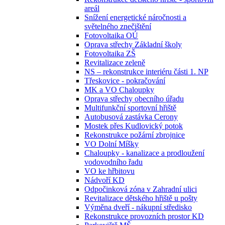
areál
Snížení energetické náročnosti a
světelného znečištění
Fotovoltaika OÚ
Oprava střechy Základní školy
Fotovoltaika ZŠ
Revitalizace zeleně
NS – rekonstrukce interiéru části 1. NP
Třeskovice - pokračování
MK a VO Chaloupky
Oprava střechy obecního úřadu
Multifunkční sportovní hřiště
Autobusová zastávka Cerony
Mostek přes Kudlovický potok
Rekonstrukce požární zbrojnice
VO Dolní Míšky
Chaloupky - kanalizace a prodloužení
vodovodního řadu
VO ke hřbitovu
Nádvoří KD
Odpočinková zóna v Zahradní ulici
Revitalizace dětského hřiště u pošty
Výměna dveří - nákupní středisko
Rekonstrukce provozních prostor KD