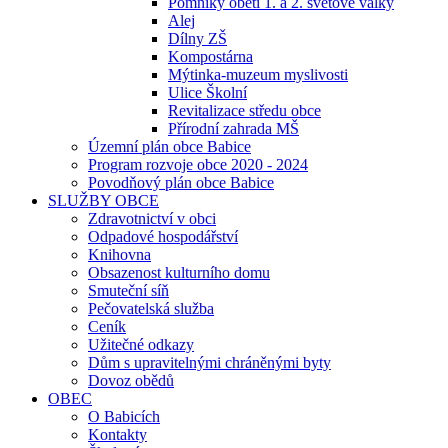
Pomníky obětí 1. a 2. světové války
Alej
Dílny ZŠ
Kompostárna
Mýtinka-muzeum myslivosti
Ulice Školní
Revitalizace středu obce
Přírodní zahrada MŠ
Územní plán obce Babice
Program rozvoje obce 2020 - 2024
Povodňový plán obce Babice
SLUŽBY OBCE
Zdravotnictví v obci
Odpadové hospodářství
Knihovna
Obsazenost kulturního domu
Smuteční síň
Pečovatelská služba
Ceník
Užitečné odkazy
Dům s upravitelnými chráněnými byty
Dovoz obědů
OBEC
O Babicích
Kontakty