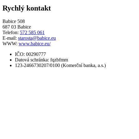
Rychlý kontakt
Babice 508
687 03 Babice
Telefon:
572 585 061
E-mail:
starosta@babice.eu
WWW:
www.babice.eu/
IČO: 00290777
Datová schránka: fqzbfmm
123-2466730207/0100 (Komerční banka, a.s.)