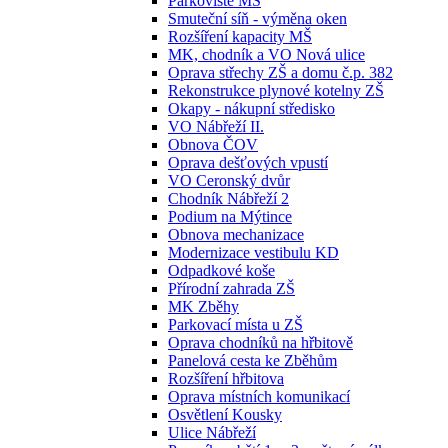
Parkoviště MŠ
Smuteční síň - výměna oken
Rozšíření kapacity MŠ
MK, chodník a VO Nová ulice
Oprava střechy ZŠ a domu č.p. 382
Rekonstrukce plynové kotelny ZŠ
Okapy - nákupní středisko
VO Nábřeží II.
Obnova ČOV
Oprava dešťových vpustí
VO Ceronský dvůr
Chodník Nábřeží 2
Podium na Mýtince
Obnova mechanizace
Modernizace vestibulu KD
Odpadkové koše
Přírodní zahrada ZŠ
MK Zběhy
Parkovací místa u ZŠ
Oprava chodníků na hřbitově
Panelová cesta ke Zběhům
Rozšíření hřbitova
Oprava místních komunikací
Osvětlení Kousky
Ulice Nábřeží