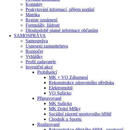
Kontakty
Poskytování informací, příjem podání
Matrika
Registr oznámení
Formuláře, žádosti
Dlouhodobě platné informace občanům
SAMOSPRÁVA
Samospráva
Usnesení zastupitelstva
Rozpočet
Vyhlášky
Profil zadavatele
Investiční akce
Probíhající
MK + VO Záhumení
Rekonstrukce zdravotního střediska
Elektromobil
VO Sušicko
Připravované
MK Sušicko
MK Dolní Míšky
Sociální zázemí sportovního hřiště
Chodník u Sportu
Realizované
Rekonstrukce dětského hřiště - sportovní