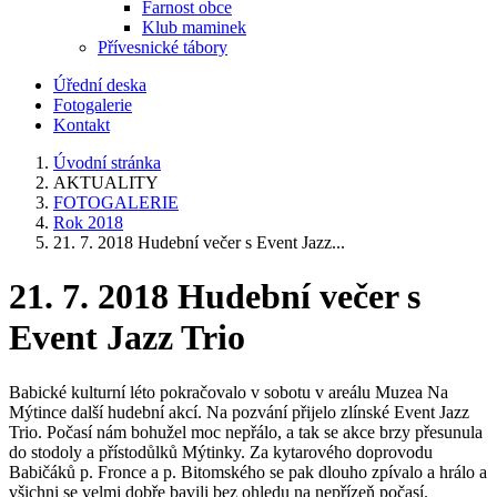
Farnost obce
Klub maminek
Přívesnické tábory
Úřední deska
Fotogalerie
Kontakt
Úvodní stránka
AKTUALITY
FOTOGALERIE
Rok 2018
21. 7. 2018 Hudební večer s Event Jazz...
21. 7. 2018 Hudební večer s
Event Jazz Trio
Babické kulturní léto pokračovalo v sobotu v areálu Muzea Na
Mýtince další hudební akcí. Na pozvání přijelo zlínské Event Jazz
Trio. Počasí nám bohužel moc nepřálo, a tak se akce brzy přesunula
do stodoly a přístodůlků Mýtinky. Za kytarového doprovodu
Babičáků p. Fronce a p. Bitomského se pak dlouho zpívalo a hrálo a
všichni se velmi dobře bavili bez ohledu na nepřízeň počasí.