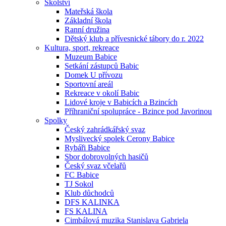
Školství
Mateřská škola
Základní škola
Ranní družina
Dětský klub a přívesnické tábory do r. 2022
Kultura, sport, rekreace
Muzeum Babice
Setkání zástupců Babic
Domek U přívozu
Sportovní areál
Rekreace v okolí Babic
Lidové kroje v Babicích a Bzincích
Příhraniční spolupráce - Bzince pod Javorinou
Spolky
Český zahrádkářský svaz
Myslivecký spolek Cerony Babice
Rybáři Babice
Sbor dobrovolných hasičů
Český svaz včelařů
FC Babice
TJ Sokol
Klub důchodců
DFS KALINKA
FS KALINA
Cimbálová muzika Stanislava Gabriela