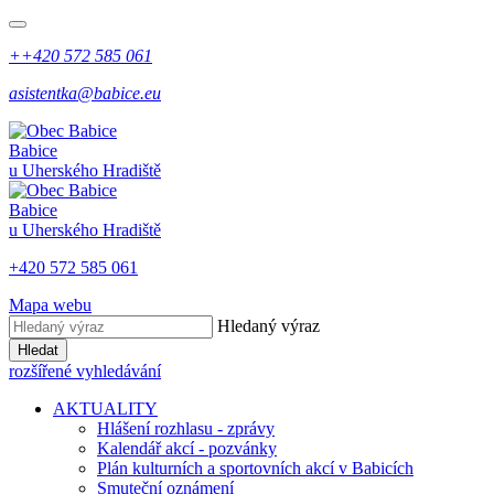
++420 572 585 061
asistentka@babice.eu
Babice
u Uherského Hradiště
Babice
u Uherského Hradiště
+420 572 585 061
Mapa webu
Hledaný výraz
Hledat
rozšířené vyhledávání
AKTUALITY
Hlášení rozhlasu - zprávy
Kalendář akcí - pozvánky
Plán kulturních a sportovních akcí v Babicích
Smuteční oznámení