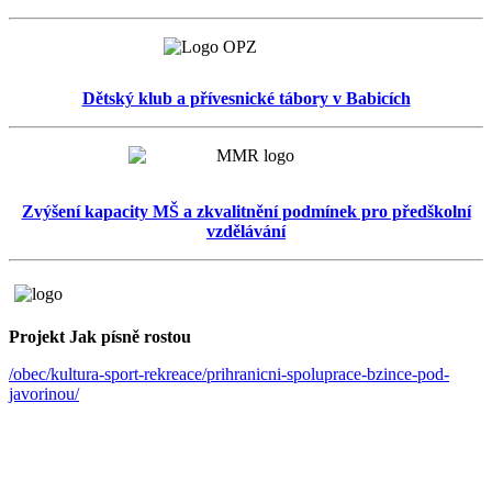
Dětský klub a přívesnické tábory v Babicích
Zvýšení kapacity MŠ a zkvalitnění podmínek pro předškolní
vzdělávání
Projekt Jak písně rostou
/obec/kultura-sport-rekreace/prihranicni-spoluprace-bzince-pod-
javorinou/