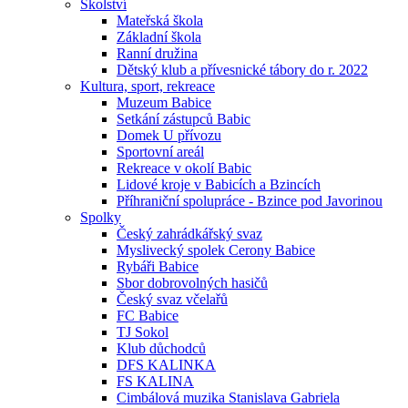
Školství
Mateřská škola
Základní škola
Ranní družina
Dětský klub a přívesnické tábory do r. 2022
Kultura, sport, rekreace
Muzeum Babice
Setkání zástupců Babic
Domek U přívozu
Sportovní areál
Rekreace v okolí Babic
Lidové kroje v Babicích a Bzincích
Příhraniční spolupráce - Bzince pod Javorinou
Spolky
Český zahrádkářský svaz
Myslivecký spolek Cerony Babice
Rybáři Babice
Sbor dobrovolných hasičů
Český svaz včelařů
FC Babice
TJ Sokol
Klub důchodců
DFS KALINKA
FS KALINA
Cimbálová muzika Stanislava Gabriela