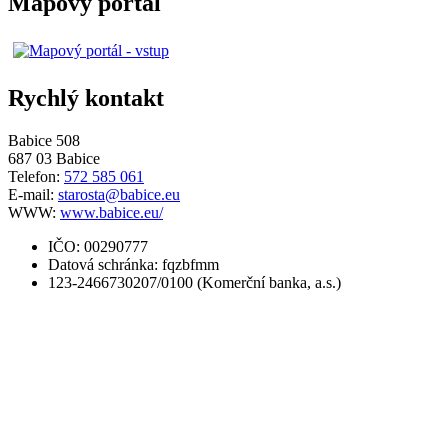
Mapový portál
Rychlý kontakt
Babice 508
687 03 Babice
Telefon:
572 585 061
E-mail:
starosta@babice.eu
WWW:
www.babice.eu/
IČO: 00290777
Datová schránka: fqzbfmm
123-2466730207/0100 (Komerční banka, a.s.)