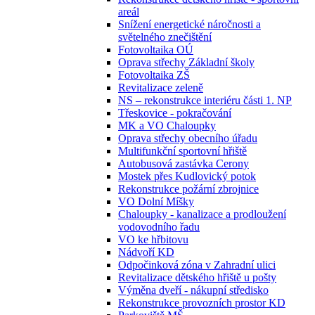
areál
Snížení energetické náročnosti a
světelného znečištění
Fotovoltaika OÚ
Oprava střechy Základní školy
Fotovoltaika ZŠ
Revitalizace zeleně
NS – rekonstrukce interiéru části 1. NP
Třeskovice - pokračování
MK a VO Chaloupky
Oprava střechy obecního úřadu
Multifunkční sportovní hřiště
Autobusová zastávka Cerony
Mostek přes Kudlovický potok
Rekonstrukce požární zbrojnice
VO Dolní Míšky
Chaloupky - kanalizace a prodloužení
vodovodního řadu
VO ke hřbitovu
Nádvoří KD
Odpočinková zóna v Zahradní ulici
Revitalizace dětského hřiště u pošty
Výměna dveří - nákupní středisko
Rekonstrukce provozních prostor KD