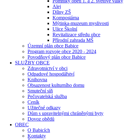
Pomníky obětí 1. a 2. světové války
Alej
Dílny ZŠ
Kompostárna
Mýtinka-muzeum myslivosti
Ulice Školní
Revitalizace středu obce
Přírodní zahrada MŠ
Územní plán obce Babice
Program rozvoje obce 2020 - 2024
Povodňový plán obce Babice
SLUŽBY OBCE
Zdravotnictví v obci
Odpadové hospodářství
Knihovna
Obsazenost kulturního domu
Smuteční síň
Pečovatelská služba
Ceník
Užitečné odkazy
Dům s upravitelnými chráněnými byty
Dovoz obědů
OBEC
O Babicích
Kontakty