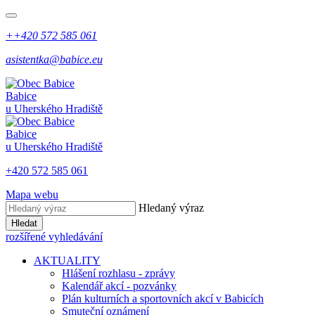
++420 572 585 061
asistentka@babice.eu
Babice
u Uherského Hradiště
Babice
u Uherského Hradiště
+420 572 585 061
Mapa webu
Hledaný výraz
Hledat
rozšířené vyhledávání
AKTUALITY
Hlášení rozhlasu - zprávy
Kalendář akcí - pozvánky
Plán kulturních a sportovních akcí v Babicích
Smuteční oznámení