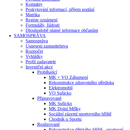
Kontakty
Poskytování informací, příjem podání
Matrika
Registr oznámení
Formuláře, žádosti
Dlouhodobě platné informace občanům
SAMOSPRÁVA
Samospráva
Usnesení zastupitelstva
Rozpočet
Vyhlášky
Profil zadavatele
Investiční akce
Probíhající
MK + VO Záhumení
Rekonstrukce zdravotního střediska
Elektromobil
VO Sušicko
Připravované
MK Sušicko
MK Dolní Míšky
Sociální zázemí sportovního hřiště
Chodník u Sportu
Realizované
Rekonstrukce dětského hřiště - sportovní