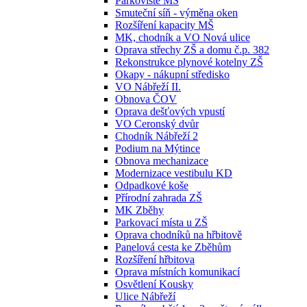
Parkoviště MŠ
Smuteční síň - výměna oken
Rozšíření kapacity MŠ
MK, chodník a VO Nová ulice
Oprava střechy ZŠ a domu č.p. 382
Rekonstrukce plynové kotelny ZŠ
Okapy - nákupní středisko
VO Nábřeží II.
Obnova ČOV
Oprava dešťových vpustí
VO Ceronský dvůr
Chodník Nábřeží 2
Podium na Mýtince
Obnova mechanizace
Modernizace vestibulu KD
Odpadkové koše
Přírodní zahrada ZŠ
MK Zběhy
Parkovací místa u ZŠ
Oprava chodníků na hřbitově
Panelová cesta ke Zběhům
Rozšíření hřbitova
Oprava místních komunikací
Osvětlení Kousky
Ulice Nábřeží