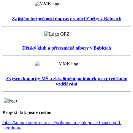
Zajištění bezpečnosti dopravy v ulici Zběhy v Babicích
Dětský klub a přívesnické tábory v Babicích
Zvýšení kapacity MŠ a zkvalitnění podmínek pro předškolní
vzdělávání
Projekt Jak písně rostou
/obec/kultura-sport-rekreace/prihranicni-spoluprace-bzince-pod-
javorinou/