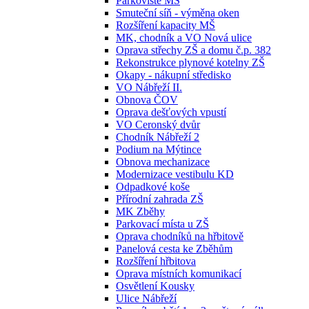
Parkoviště MŠ
Smuteční síň - výměna oken
Rozšíření kapacity MŠ
MK, chodník a VO Nová ulice
Oprava střechy ZŠ a domu č.p. 382
Rekonstrukce plynové kotelny ZŠ
Okapy - nákupní středisko
VO Nábřeží II.
Obnova ČOV
Oprava dešťových vpustí
VO Ceronský dvůr
Chodník Nábřeží 2
Podium na Mýtince
Obnova mechanizace
Modernizace vestibulu KD
Odpadkové koše
Přírodní zahrada ZŠ
MK Zběhy
Parkovací místa u ZŠ
Oprava chodníků na hřbitově
Panelová cesta ke Zběhům
Rozšíření hřbitova
Oprava místních komunikací
Osvětlení Kousky
Ulice Nábřeží