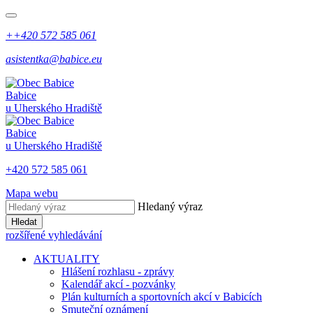
++420 572 585 061
asistentka@babice.eu
Babice
u Uherského Hradiště
Babice
u Uherského Hradiště
+420 572 585 061
Mapa webu
Hledaný výraz
Hledat
rozšířené vyhledávání
AKTUALITY
Hlášení rozhlasu - zprávy
Kalendář akcí - pozvánky
Plán kulturních a sportovních akcí v Babicích
Smuteční oznámení