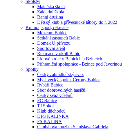
Školství
Mateřská škola
Základní škola
Ranní družina
Dětský klub a přívesnické tábory do r. 2022
Kultura, sport, rekreace
Muzeum Babice
Setkání zástupců Babic
Domek U přívozu
Sportovní areál
Rekreace v okolí Babic
Lidové kroje v Babicích a Bzincích
Příhraniční spolupráce - Bzince pod Javorinou
Spolky
Český zahrádkářský svaz
Myslivecký spolek Cerony Babice
Rybáři Babice
Sbor dobrovolných hasičů
Český svaz včelařů
FC Babice
TJ Sokol
Klub důchodců
DFS KALINKA
FS KALINA
Cimbálová muzika Stanislava Gabriela