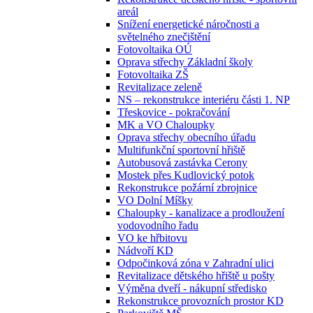
areál
Snížení energetické náročnosti a
světelného znečištění
Fotovoltaika OÚ
Oprava střechy Základní školy
Fotovoltaika ZŠ
Revitalizace zeleně
NS – rekonstrukce interiéru části 1. NP
Třeskovice - pokračování
MK a VO Chaloupky
Oprava střechy obecního úřadu
Multifunkční sportovní hřiště
Autobusová zastávka Cerony
Mostek přes Kudlovický potok
Rekonstrukce požární zbrojnice
VO Dolní Míšky
Chaloupky - kanalizace a prodloužení
vodovodního řadu
VO ke hřbitovu
Nádvoří KD
Odpočinková zóna v Zahradní ulici
Revitalizace dětského hřiště u pošty
Výměna dveří - nákupní středisko
Rekonstrukce provozních prostor KD