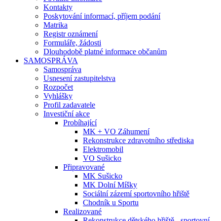
Kontakty
Poskytování informací, příjem podání
Matrika
Registr oznámení
Formuláře, žádosti
Dlouhodobě platné informace občanům
SAMOSPRÁVA
Samospráva
Usnesení zastupitelstva
Rozpočet
Vyhlášky
Profil zadavatele
Investiční akce
Probíhající
MK + VO Záhumení
Rekonstrukce zdravotního střediska
Elektromobil
VO Sušicko
Připravované
MK Sušicko
MK Dolní Míšky
Sociální zázemí sportovního hřiště
Chodník u Sportu
Realizované
Rekonstrukce dětského hřiště - sportovní