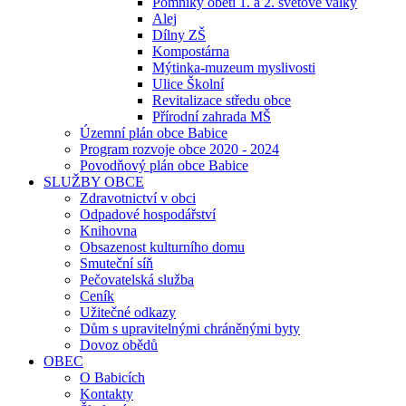
Pomníky obětí 1. a 2. světové války
Alej
Dílny ZŠ
Kompostárna
Mýtinka-muzeum myslivosti
Ulice Školní
Revitalizace středu obce
Přírodní zahrada MŠ
Územní plán obce Babice
Program rozvoje obce 2020 - 2024
Povodňový plán obce Babice
SLUŽBY OBCE
Zdravotnictví v obci
Odpadové hospodářství
Knihovna
Obsazenost kulturního domu
Smuteční síň
Pečovatelská služba
Ceník
Užitečné odkazy
Dům s upravitelnými chráněnými byty
Dovoz obědů
OBEC
O Babicích
Kontakty