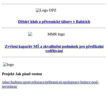
Dětský klub a přívesnické tábory v Babicích
Zvýšení kapacity MŠ a zkvalitnění podmínek pro předškolní
vzdělávání
Projekt Jak písně rostou
/obec/kultura-sport-rekreace/prihranicni-spoluprace-bzince-pod-
javorinou/