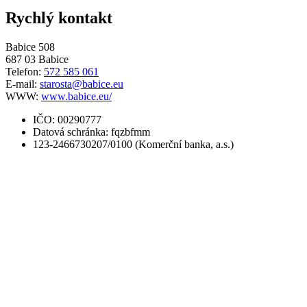
Rychlý kontakt
Babice 508
687 03 Babice
Telefon:
572 585 061
E-mail:
starosta@babice.eu
WWW:
www.babice.eu/
IČO: 00290777
Datová schránka: fqzbfmm
123-2466730207/0100 (Komerční banka, a.s.)