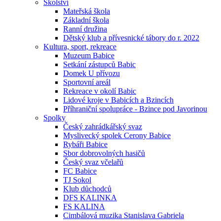
Školství
Mateřská škola
Základní škola
Ranní družina
Dětský klub a přívesnické tábory do r. 2022
Kultura, sport, rekreace
Muzeum Babice
Setkání zástupců Babic
Domek U přívozu
Sportovní areál
Rekreace v okolí Babic
Lidové kroje v Babicích a Bzincích
Příhraniční spolupráce - Bzince pod Javorinou
Spolky
Český zahrádkářský svaz
Myslivecký spolek Cerony Babice
Rybáři Babice
Sbor dobrovolných hasičů
Český svaz včelařů
FC Babice
TJ Sokol
Klub důchodců
DFS KALINKA
FS KALINA
Cimbálová muzika Stanislava Gabriela