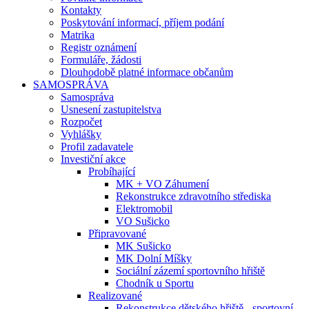
Kontakty
Poskytování informací, příjem podání
Matrika
Registr oznámení
Formuláře, žádosti
Dlouhodobě platné informace občanům
SAMOSPRÁVA
Samospráva
Usnesení zastupitelstva
Rozpočet
Vyhlášky
Profil zadavatele
Investiční akce
Probíhající
MK + VO Záhumení
Rekonstrukce zdravotního střediska
Elektromobil
VO Sušicko
Připravované
MK Sušicko
MK Dolní Míšky
Sociální zázemí sportovního hřiště
Chodník u Sportu
Realizované
Rekonstrukce dětského hřiště - sportovní