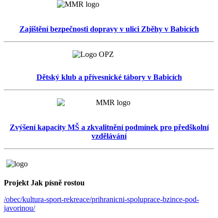
Zajištění bezpečnosti dopravy v ulici Zběhy v Babicích
Dětský klub a přívesnické tábory v Babicích
Zvýšení kapacity MŠ a zkvalitnění podmínek pro předškolní
vzdělávání
Projekt Jak písně rostou
/obec/kultura-sport-rekreace/prihranicni-spoluprace-bzince-pod-
javorinou/