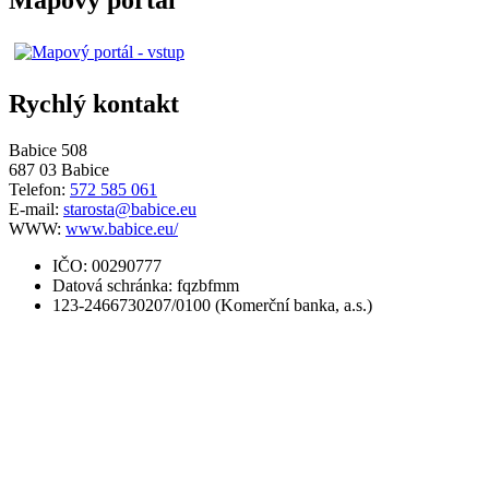
Mapový portál
Rychlý kontakt
Babice 508
687 03 Babice
Telefon:
572 585 061
E-mail:
starosta@babice.eu
WWW:
www.babice.eu/
IČO: 00290777
Datová schránka: fqzbfmm
123-2466730207/0100 (Komerční banka, a.s.)