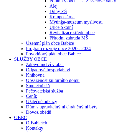
Pomníky obětí 1. a 2. světové války
Alej
Dílny ZŠ
Kompostárna
Mýtinka-muzeum myslivosti
Ulice Školní
Revitalizace středu obce
Přírodní zahrada MŠ
Územní plán obce Babice
Program rozvoje obce 2020 - 2024
Povodňový plán obce Babice
SLUŽBY OBCE
Zdravotnictví v obci
Odpadové hospodářství
Knihovna
Obsazenost kulturního domu
Smuteční síň
Pečovatelská služba
Ceník
Užitečné odkazy
Dům s upravitelnými chráněnými byty
Dovoz obědů
OBEC
O Babicích
Kontakty