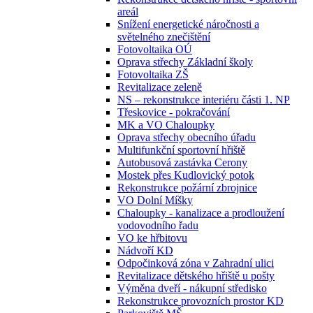
areál
Snížení energetické náročnosti a
světelného znečištění
Fotovoltaika OÚ
Oprava střechy Základní školy
Fotovoltaika ZŠ
Revitalizace zeleně
NS – rekonstrukce interiéru části 1. NP
Třeskovice - pokračování
MK a VO Chaloupky
Oprava střechy obecního úřadu
Multifunkční sportovní hřiště
Autobusová zastávka Cerony
Mostek přes Kudlovický potok
Rekonstrukce požární zbrojnice
VO Dolní Míšky
Chaloupky - kanalizace a prodloužení
vodovodního řadu
VO ke hřbitovu
Nádvoří KD
Odpočinková zóna v Zahradní ulici
Revitalizace dětského hřiště u pošty
Výměna dveří - nákupní středisko
Rekonstrukce provozních prostor KD