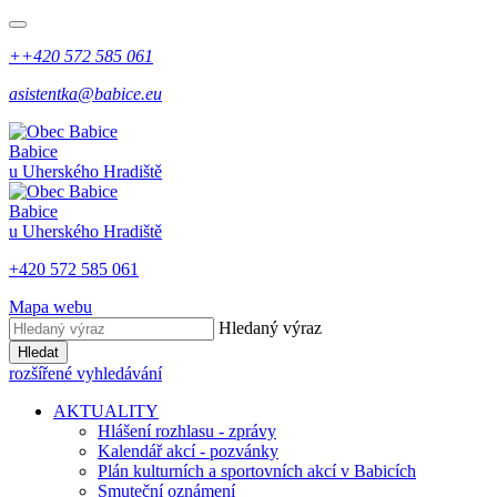
++420 572 585 061
asistentka@babice.eu
Babice
u Uherského Hradiště
Babice
u Uherského Hradiště
+420 572 585 061
Mapa webu
Hledaný výraz
Hledat
rozšířené vyhledávání
AKTUALITY
Hlášení rozhlasu - zprávy
Kalendář akcí - pozvánky
Plán kulturních a sportovních akcí v Babicích
Smuteční oznámení