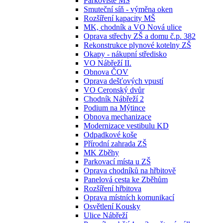
Parkoviště MŠ
Smuteční síň - výměna oken
Rozšíření kapacity MŠ
MK, chodník a VO Nová ulice
Oprava střechy ZŠ a domu č.p. 382
Rekonstrukce plynové kotelny ZŠ
Okapy - nákupní středisko
VO Nábřeží II.
Obnova ČOV
Oprava dešťových vpustí
VO Ceronský dvůr
Chodník Nábřeží 2
Podium na Mýtince
Obnova mechanizace
Modernizace vestibulu KD
Odpadkové koše
Přírodní zahrada ZŠ
MK Zběhy
Parkovací místa u ZŠ
Oprava chodníků na hřbitově
Panelová cesta ke Zběhům
Rozšíření hřbitova
Oprava místních komunikací
Osvětlení Kousky
Ulice Nábřeží