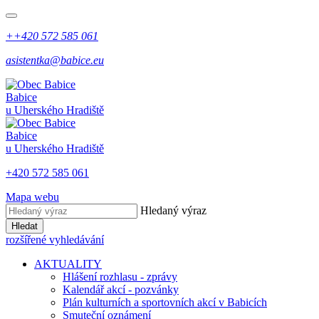
++420 572 585 061
asistentka@babice.eu
Babice
u Uherského Hradiště
Babice
u Uherského Hradiště
+420 572 585 061
Mapa webu
Hledaný výraz
Hledat
rozšířené vyhledávání
AKTUALITY
Hlášení rozhlasu - zprávy
Kalendář akcí - pozvánky
Plán kulturních a sportovních akcí v Babicích
Smuteční oznámení