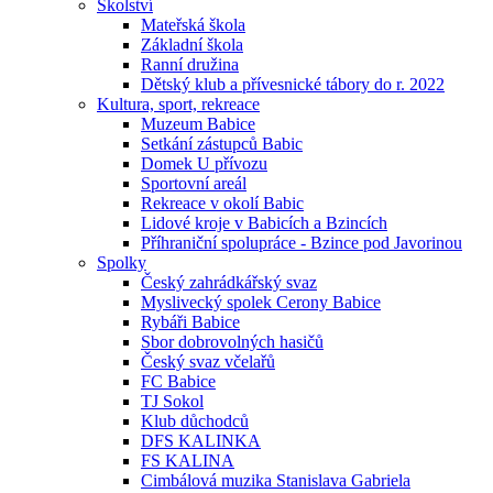
Školství
Mateřská škola
Základní škola
Ranní družina
Dětský klub a přívesnické tábory do r. 2022
Kultura, sport, rekreace
Muzeum Babice
Setkání zástupců Babic
Domek U přívozu
Sportovní areál
Rekreace v okolí Babic
Lidové kroje v Babicích a Bzincích
Příhraniční spolupráce - Bzince pod Javorinou
Spolky
Český zahrádkářský svaz
Myslivecký spolek Cerony Babice
Rybáři Babice
Sbor dobrovolných hasičů
Český svaz včelařů
FC Babice
TJ Sokol
Klub důchodců
DFS KALINKA
FS KALINA
Cimbálová muzika Stanislava Gabriela