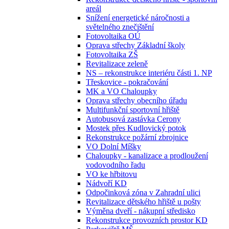
areál
Snížení energetické náročnosti a
světelného znečištění
Fotovoltaika OÚ
Oprava střechy Základní školy
Fotovoltaika ZŠ
Revitalizace zeleně
NS – rekonstrukce interiéru části 1. NP
Třeskovice - pokračování
MK a VO Chaloupky
Oprava střechy obecního úřadu
Multifunkční sportovní hřiště
Autobusová zastávka Cerony
Mostek přes Kudlovický potok
Rekonstrukce požární zbrojnice
VO Dolní Míšky
Chaloupky - kanalizace a prodloužení
vodovodního řadu
VO ke hřbitovu
Nádvoří KD
Odpočinková zóna v Zahradní ulici
Revitalizace dětského hřiště u pošty
Výměna dveří - nákupní středisko
Rekonstrukce provozních prostor KD