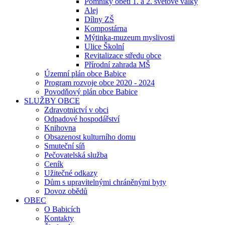
Pomníky obětí 1. a 2. světové války
Alej
Dílny ZŠ
Kompostárna
Mýtinka-muzeum myslivosti
Ulice Školní
Revitalizace středu obce
Přírodní zahrada MŠ
Územní plán obce Babice
Program rozvoje obce 2020 - 2024
Povodňový plán obce Babice
SLUŽBY OBCE
Zdravotnictví v obci
Odpadové hospodářství
Knihovna
Obsazenost kulturního domu
Smuteční síň
Pečovatelská služba
Ceník
Užitečné odkazy
Dům s upravitelnými chráněnými byty
Dovoz obědů
OBEC
O Babicích
Kontakty