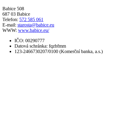
Babice 508
687 03 Babice
Telefon:
572 585 061
E-mail:
starosta@babice.eu
WWW:
www.babice.eu/
IČO: 00290777
Datová schránka: fqzbfmm
123-2466730207/0100 (Komerční banka, a.s.)