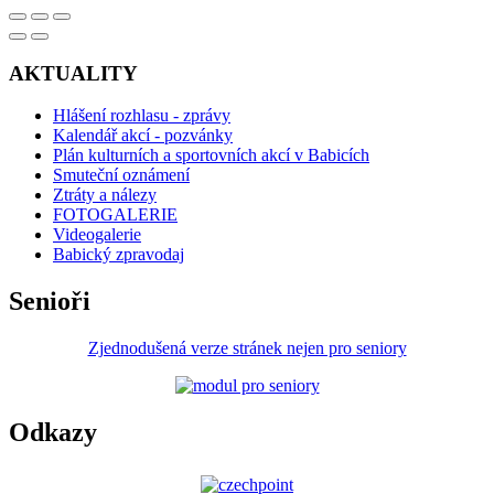
AKTUALITY
Hlášení rozhlasu - zprávy
Kalendář akcí - pozvánky
Plán kulturních a sportovních akcí v Babicích
Smuteční oznámení
Ztráty a nálezy
FOTOGALERIE
Videogalerie
Babický zpravodaj
Senioři
Zjednodušená verze stránek nejen pro seniory
Odkazy