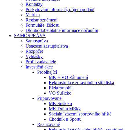
Kontakty
Poskytování informací, příjem podání
Matrika
Registr oznámení
Formuláře, žádosti
Dlouhodobě platné informace občanům
SAMOSPRÁVA
Samospráva
Usnesení zastupitelstva
Rozpočet
Vyhlášky
Profil zadavatele
Investiční akce
Probíhající
MK + VO Záhumení
Rekonstrukce zdravotního střediska
Elektromobil
VO Sušicko
Připravované
MK Sušicko
MK Dolní Míšky
Sociální zázemí sportovního hřiště
Chodník u Sportu
Realizované
Rekonstrukce dětského hřiště - sportovní