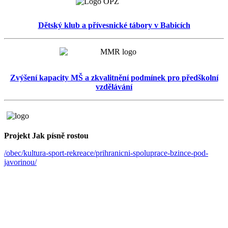
Dětský klub a přívesnické tábory v Babicích
Zvýšení kapacity MŠ a zkvalitnění podmínek pro předškolní
vzdělávání
Projekt Jak písně rostou
/obec/kultura-sport-rekreace/prihranicni-spoluprace-bzince-pod-
javorinou/