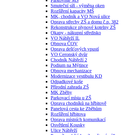
Parkoviště MŠ
Smuteční síň - výměna oken
Rozšíření kapacity MŠ
MK, chodník a VO Nová ulice
Oprava střechy ZŠ a domu č.p. 382
Rekonstrukce plynové kotelny ZŠ
Okapy - nákupní středisko
VO Nábřeží II.
Obnova ČOV
Oprava dešťových vpustí
VO Ceronský dvůr
Chodník Nábřeží 2
Podium na Mýtince
Obnova mechanizace
Modernizace vestibulu KD
Odpadkové koše
Přírodní zahrada ZŠ
MK Zběhy
Parkovací místa u ZŠ
Oprava chodníků na hřbitově
Panelová cesta ke Zběhům
Rozšíření hřbitova
Oprava místních komunikací
Osvětlení Kousky
Ulice Nábřeží