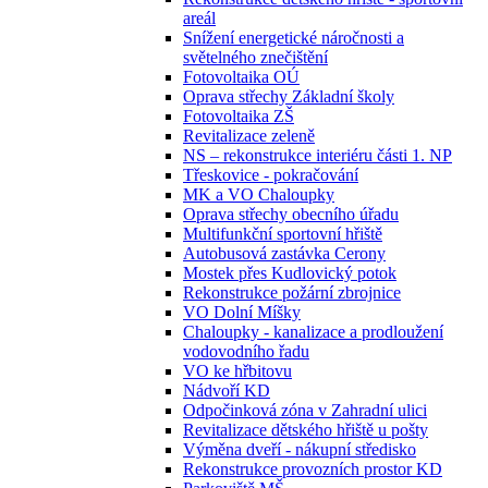
areál
Snížení energetické náročnosti a
světelného znečištění
Fotovoltaika OÚ
Oprava střechy Základní školy
Fotovoltaika ZŠ
Revitalizace zeleně
NS – rekonstrukce interiéru části 1. NP
Třeskovice - pokračování
MK a VO Chaloupky
Oprava střechy obecního úřadu
Multifunkční sportovní hřiště
Autobusová zastávka Cerony
Mostek přes Kudlovický potok
Rekonstrukce požární zbrojnice
VO Dolní Míšky
Chaloupky - kanalizace a prodloužení
vodovodního řadu
VO ke hřbitovu
Nádvoří KD
Odpočinková zóna v Zahradní ulici
Revitalizace dětského hřiště u pošty
Výměna dveří - nákupní středisko
Rekonstrukce provozních prostor KD