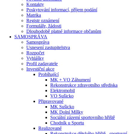
Kontakty
Poskytování informací, příjem podání
Matrika
Registr oznámení
Formuláře, žádosti
Dlouhodobě platné informace občanům
SAMOSPRÁVA
Samospráva
Usnesení zastupitelstva
Rozpočet
Vyhlášky
Profil zadavatele
Investiční akce
Probíhající
MK + VO Záhumení
Rekonstrukce zdravotního střediska
Elektromobil
VO Sušicko
Připravované
MK Sušicko
MK Dolní Míšky
Sociální zázemí sportovního hřiště
Chodník u Sportu
Realizované
Rekonstrukce dětského hřiště - sportovní