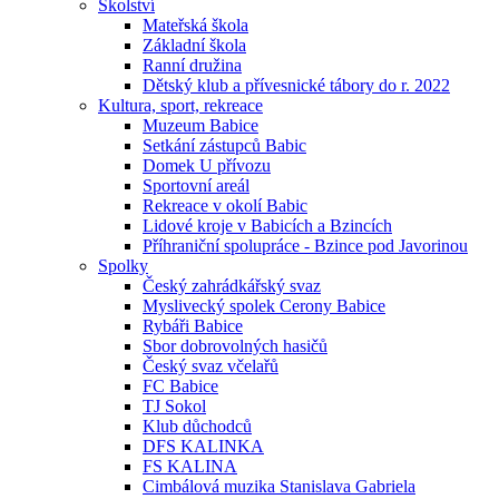
Školství
Mateřská škola
Základní škola
Ranní družina
Dětský klub a přívesnické tábory do r. 2022
Kultura, sport, rekreace
Muzeum Babice
Setkání zástupců Babic
Domek U přívozu
Sportovní areál
Rekreace v okolí Babic
Lidové kroje v Babicích a Bzincích
Příhraniční spolupráce - Bzince pod Javorinou
Spolky
Český zahrádkářský svaz
Myslivecký spolek Cerony Babice
Rybáři Babice
Sbor dobrovolných hasičů
Český svaz včelařů
FC Babice
TJ Sokol
Klub důchodců
DFS KALINKA
FS KALINA
Cimbálová muzika Stanislava Gabriela