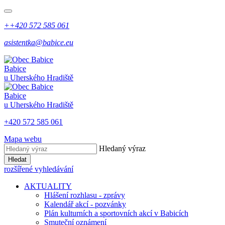
++420 572 585 061
asistentka@babice.eu
Babice
u Uherského Hradiště
Babice
u Uherského Hradiště
+420 572 585 061
Mapa webu
Hledaný výraz
Hledat
rozšířené vyhledávání
AKTUALITY
Hlášení rozhlasu - zprávy
Kalendář akcí - pozvánky
Plán kulturních a sportovních akcí v Babicích
Smuteční oznámení