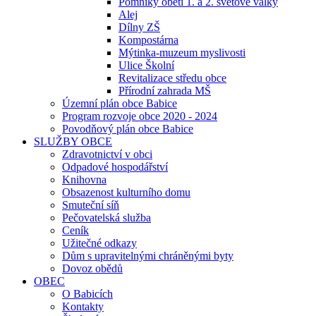
Pomníky obětí 1. a 2. světové války
Alej
Dílny ZŠ
Kompostárna
Mýtinka-muzeum myslivosti
Ulice Školní
Revitalizace středu obce
Přírodní zahrada MŠ
Územní plán obce Babice
Program rozvoje obce 2020 - 2024
Povodňový plán obce Babice
SLUŽBY OBCE
Zdravotnictví v obci
Odpadové hospodářství
Knihovna
Obsazenost kulturního domu
Smuteční síň
Pečovatelská služba
Ceník
Užitečné odkazy
Dům s upravitelnými chráněnými byty
Dovoz obědů
OBEC
O Babicích
Kontakty