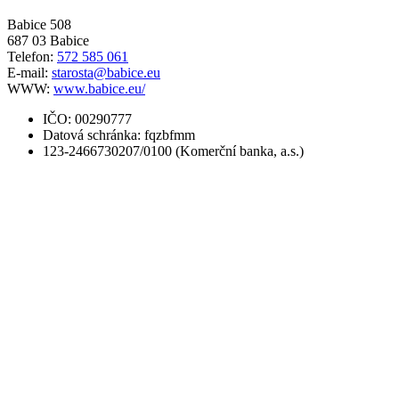
Babice 508
687 03 Babice
Telefon:
572 585 061
E-mail:
starosta@babice.eu
WWW:
www.babice.eu/
IČO: 00290777
Datová schránka: fqzbfmm
123-2466730207/0100 (Komerční banka, a.s.)