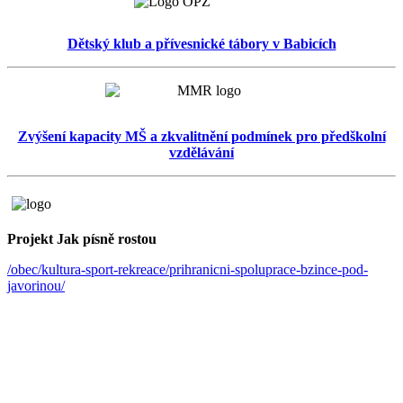
Dětský klub a přívesnické tábory v Babicích
Zvýšení kapacity MŠ a zkvalitnění podmínek pro předškolní
vzdělávání
Projekt Jak písně rostou
/obec/kultura-sport-rekreace/prihranicni-spoluprace-bzince-pod-
javorinou/