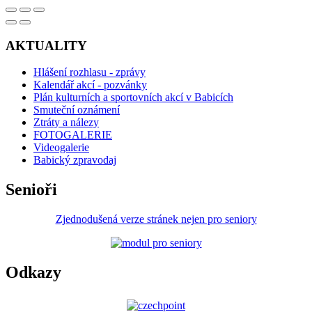
AKTUALITY
Hlášení rozhlasu - zprávy
Kalendář akcí - pozvánky
Plán kulturních a sportovních akcí v Babicích
Smuteční oznámení
Ztráty a nálezy
FOTOGALERIE
Videogalerie
Babický zpravodaj
Senioři
Zjednodušená verze stránek nejen pro seniory
Odkazy