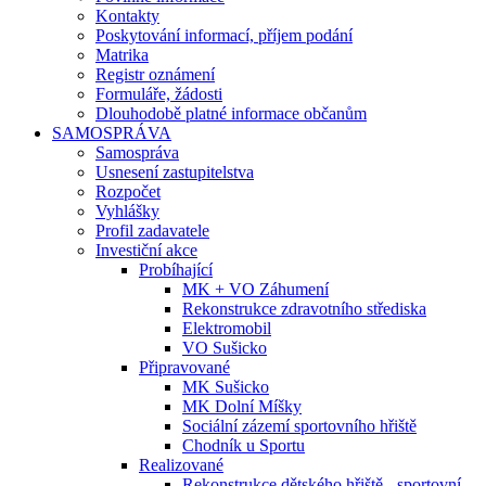
Kontakty
Poskytování informací, příjem podání
Matrika
Registr oznámení
Formuláře, žádosti
Dlouhodobě platné informace občanům
SAMOSPRÁVA
Samospráva
Usnesení zastupitelstva
Rozpočet
Vyhlášky
Profil zadavatele
Investiční akce
Probíhající
MK + VO Záhumení
Rekonstrukce zdravotního střediska
Elektromobil
VO Sušicko
Připravované
MK Sušicko
MK Dolní Míšky
Sociální zázemí sportovního hřiště
Chodník u Sportu
Realizované
Rekonstrukce dětského hřiště - sportovní