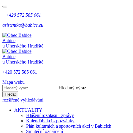
++420 572 585 061
asistentka@babice.eu
Babice
u Uherského Hradiště
Babice
u Uherského Hradiště
+420 572 585 061
Mapa webu
Hledaný výraz
Hledat
rozšířené vyhledávání
AKTUALITY
Hlášení rozhlasu - zprávy
Kalendář akcí - pozvánky
Plán kulturních a sportovních akcí v Babicích
Smuteční oznámení