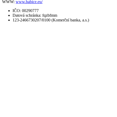
WWW:
www.babice.eu/
IČO: 00290777
Datová schránka: fqzbfmm
123-2466730207/0100 (Komerční banka, a.s.)