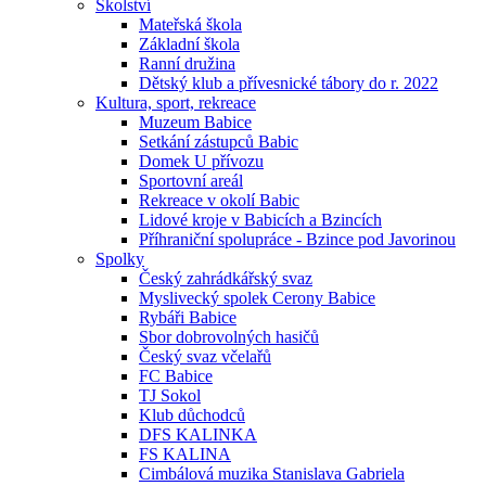
Školství
Mateřská škola
Základní škola
Ranní družina
Dětský klub a přívesnické tábory do r. 2022
Kultura, sport, rekreace
Muzeum Babice
Setkání zástupců Babic
Domek U přívozu
Sportovní areál
Rekreace v okolí Babic
Lidové kroje v Babicích a Bzincích
Příhraniční spolupráce - Bzince pod Javorinou
Spolky
Český zahrádkářský svaz
Myslivecký spolek Cerony Babice
Rybáři Babice
Sbor dobrovolných hasičů
Český svaz včelařů
FC Babice
TJ Sokol
Klub důchodců
DFS KALINKA
FS KALINA
Cimbálová muzika Stanislava Gabriela