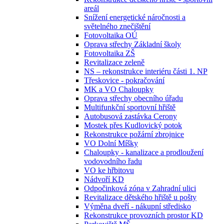
areál
Snížení energetické náročnosti a
světelného znečištění
Fotovoltaika OÚ
Oprava střechy Základní školy
Fotovoltaika ZŠ
Revitalizace zeleně
NS – rekonstrukce interiéru části 1. NP
Třeskovice - pokračování
MK a VO Chaloupky
Oprava střechy obecního úřadu
Multifunkční sportovní hřiště
Autobusová zastávka Cerony
Mostek přes Kudlovický potok
Rekonstrukce požární zbrojnice
VO Dolní Míšky
Chaloupky - kanalizace a prodloužení
vodovodního řadu
VO ke hřbitovu
Nádvoří KD
Odpočinková zóna v Zahradní ulici
Revitalizace dětského hřiště u pošty
Výměna dveří - nákupní středisko
Rekonstrukce provozních prostor KD