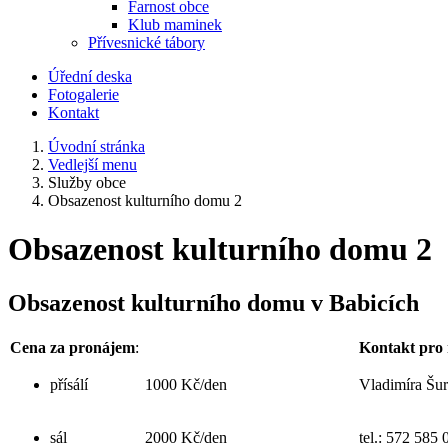
Farnost obce
Klub maminek
Přívesnické tábory
Úřední deska
Fotogalerie
Kontakt
Úvodní stránka
Vedlejší menu
Služby obce
Obsazenost kulturního domu 2
Obsazenost kulturního domu 2
Obsazenost kulturního domu v Babicích
Cena za pronájem
:
Kontakt pro 
přísálí
1000 Kč/den
Vladimíra Šu
sál
2000 Kč/den
tel.: 572 585 