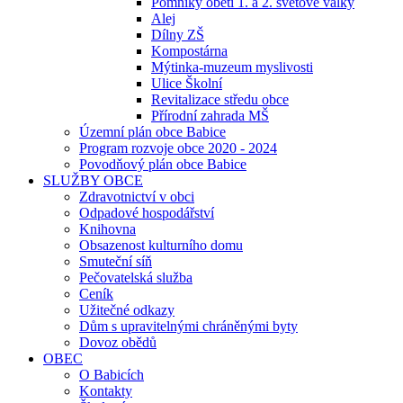
Pomníky obětí 1. a 2. světové války
Alej
Dílny ZŠ
Kompostárna
Mýtinka-muzeum myslivosti
Ulice Školní
Revitalizace středu obce
Přírodní zahrada MŠ
Územní plán obce Babice
Program rozvoje obce 2020 - 2024
Povodňový plán obce Babice
SLUŽBY OBCE
Zdravotnictví v obci
Odpadové hospodářství
Knihovna
Obsazenost kulturního domu
Smuteční síň
Pečovatelská služba
Ceník
Užitečné odkazy
Dům s upravitelnými chráněnými byty
Dovoz obědů
OBEC
O Babicích
Kontakty