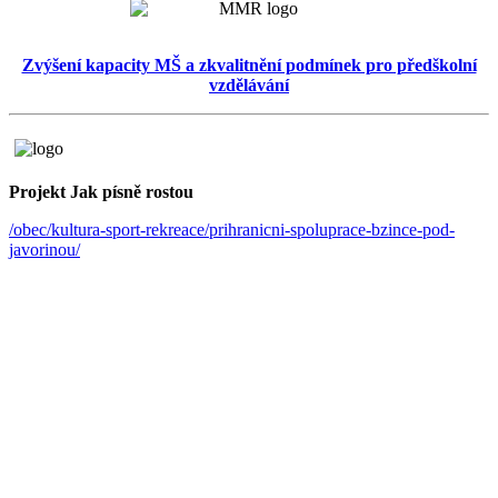
Zvýšení kapacity MŠ a zkvalitnění podmínek pro předškolní
vzdělávání
Projekt Jak písně rostou
/obec/kultura-sport-rekreace/prihranicni-spoluprace-bzince-pod-
javorinou/