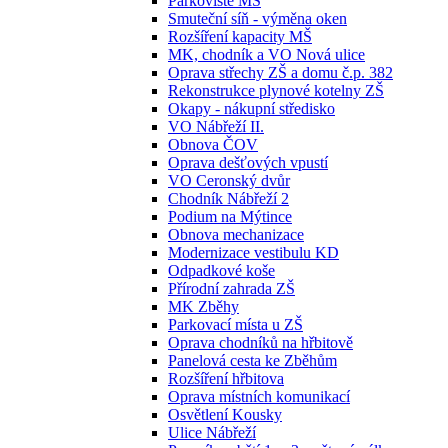
Parkoviště MŠ
Smuteční síň - výměna oken
Rozšíření kapacity MŠ
MK, chodník a VO Nová ulice
Oprava střechy ZŠ a domu č.p. 382
Rekonstrukce plynové kotelny ZŠ
Okapy - nákupní středisko
VO Nábřeží II.
Obnova ČOV
Oprava dešťových vpustí
VO Ceronský dvůr
Chodník Nábřeží 2
Podium na Mýtince
Obnova mechanizace
Modernizace vestibulu KD
Odpadkové koše
Přírodní zahrada ZŠ
MK Zběhy
Parkovací místa u ZŠ
Oprava chodníků na hřbitově
Panelová cesta ke Zběhům
Rozšíření hřbitova
Oprava místních komunikací
Osvětlení Kousky
Ulice Nábřeží