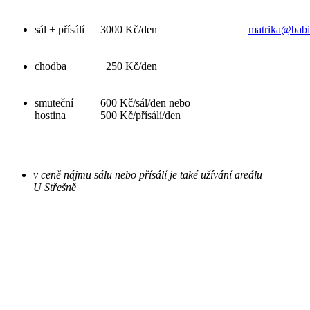
sál + přísálí
3000 Kč/den
matrika@babi
chodba
250 Kč/den
smuteční
600 Kč/sál/den nebo
hostina
500 Kč/přísálí/den
v ceně nájmu sálu nebo přísálí je také užívání areálu
U Střešně