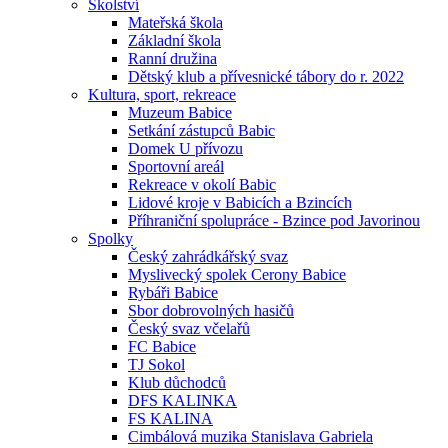
Školství
Mateřská škola
Základní škola
Ranní družina
Dětský klub a přívesnické tábory do r. 2022
Kultura, sport, rekreace
Muzeum Babice
Setkání zástupců Babic
Domek U přívozu
Sportovní areál
Rekreace v okolí Babic
Lidové kroje v Babicích a Bzincích
Příhraniční spolupráce - Bzince pod Javorinou
Spolky
Český zahrádkářský svaz
Myslivecký spolek Cerony Babice
Rybáři Babice
Sbor dobrovolných hasičů
Český svaz včelařů
FC Babice
TJ Sokol
Klub důchodců
DFS KALINKA
FS KALINA
Cimbálová muzika Stanislava Gabriela