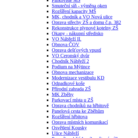
Parkoviště MŠ
Smuteční síň - výměna oken
Rozšíření kapacity MŠ
MK, chodník a VO Nová ulice
Oprava střechy ZŠ a domu č.p. 382
Rekonstrukce plynové kotelny ZŠ
Okapy - nákupní středisko
VO Nábřeží II.
Obnova ČOV
Oprava dešťových vpustí
VO Ceronský dvůr
Chodník Nábřeží 2
Podium na Mýtince
Obnova mechanizace
Modernizace vestibulu KD
Odpadkové koše
Přírodní zahrada ZŠ
MK Zběhy
Parkovací místa u ZŠ
Oprava chodníků na hřbitově
Panelová cesta ke Zběhům
Rozšíření hřbitova
Oprava místních komunikací
Osvětlení Kousky
Ulice Nábřeží