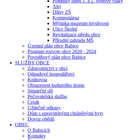
Pomníky obětí 1. a 2. světové války
Alej
Dílny ZŠ
Kompostárna
Mýtinka-muzeum myslivosti
Ulice Školní
Revitalizace středu obce
Přírodní zahrada MŠ
Územní plán obce Babice
Program rozvoje obce 2020 - 2024
Povodňový plán obce Babice
SLUŽBY OBCE
Zdravotnictví v obci
Odpadové hospodářství
Knihovna
Obsazenost kulturního domu
Smuteční síň
Pečovatelská služba
Ceník
Užitečné odkazy
Dům s upravitelnými chráněnými byty
Dovoz obědů
OBEC
O Babicích
Kontakty