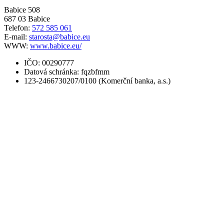
Babice 508
687 03 Babice
Telefon:
572 585 061
E-mail:
starosta@babice.eu
WWW:
www.babice.eu/
IČO: 00290777
Datová schránka: fqzbfmm
123-2466730207/0100 (Komerční banka, a.s.)