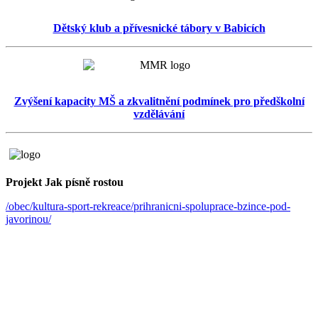
Dětský klub a přívesnické tábory v Babicích
Zvýšení kapacity MŠ a zkvalitnění podmínek pro předškolní
vzdělávání
Projekt Jak písně rostou
/obec/kultura-sport-rekreace/prihranicni-spoluprace-bzince-pod-
javorinou/