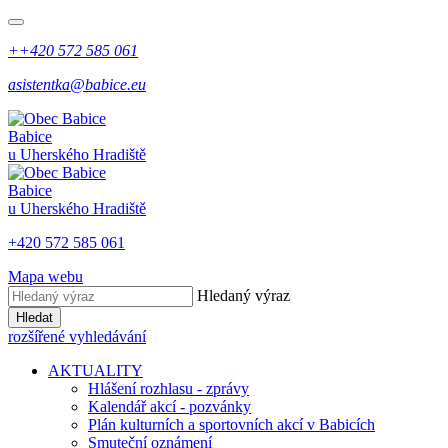
++420 572 585 061
asistentka@babice.eu
Babice
u Uherského Hradiště
Babice
u Uherského Hradiště
+420 572 585 061
Mapa webu
Hledaný výraz
Hledat
rozšířené vyhledávání
AKTUALITY
Hlášení rozhlasu - zprávy
Kalendář akcí - pozvánky
Plán kulturních a sportovních akcí v Babicích
Smuteční oznámení