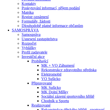
Kontakty
Poskytování informací, příjem podání
Matrika
Registr oznámení
Formuláře, žádosti
Dlouhodobě platné informace občanům
SAMOSPRÁVA
Samospráva
Usnesení zastupitelstva
Rozpočet
Vyhlášky
Profil zadavatele
Investiční akce
Probíhající
MK + VO Záhumení
Rekonstrukce zdravotního střediska
Elektromobil
VO Sušicko
Připravované
MK Sušicko
MK Dolní Míšky
Sociální zázemí sportovního hřiště
Chodník u Sportu
Realizované
Rekonstrukce dětského hřiště - sportovní