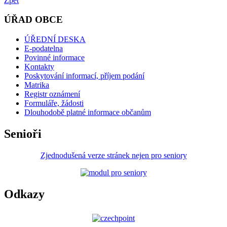
Zpět
ÚŘAD OBCE
ÚŘEDNÍ DESKA
E-podatelna
Povinné informace
Kontakty
Poskytování informací, příjem podání
Matrika
Registr oznámení
Formuláře, žádosti
Dlouhodobě platné informace občanům
Senioři
Zjednodušená verze stránek nejen pro seniory
Odkazy