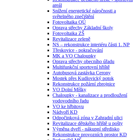
areál
Snížení energetické náročnosti a
světelného znečištění
Fotovoltaika OÚ
Oprava střechy Základní školy
Fotovoltaika ZŠ
Revitalizace zeleně
NS – rekonstrukce interiéru části 1. NP
Třeskovice - pokračování
MK a VO Chaloupky
Oprava střechy obecního úřadu
Multifunkční sportovní hřiště
Autobusová zastávka Cerony
Mostek přes Kudlovický potok
Rekonstrukce požární zbrojnice
VO Dolní Míšky
Chaloupky - kanalizace a prodloužení
vodovodního řadu
VO ke hřbitovu
Nádvoří KD
Odpočinková zóna v Zahradní ulici
Revitalizace dětského hřiště u pošty
Výměna dveří - nákupní středisko
Rekonstrukce provozních prostor KD