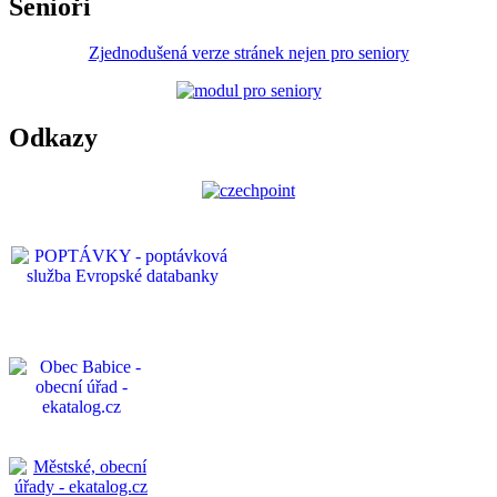
Senioři
Zjednodušená verze stránek nejen pro seniory
Odkazy