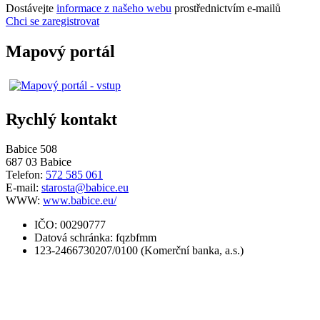
Dostávejte
informace z našeho webu
prostřednictvím e-mailů
Chci se zaregistrovat
Mapový portál
Rychlý kontakt
Babice 508
687 03 Babice
Telefon:
572 585 061
E-mail:
starosta@babice.eu
WWW:
www.babice.eu/
IČO: 00290777
Datová schránka: fqzbfmm
123-2466730207/0100 (Komerční banka, a.s.)