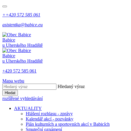
++420 572 585 061
asistentka@babice.eu
Babice
u Uherského Hradiště
Babice
u Uherského Hradiště
+420 572 585 061
Mapa webu
Hledaný výraz
Hledat
rozšířené vyhledávání
AKTUALITY
Hlášení rozhlasu - zprávy
Kalendář akcí - pozvánky
Plán kulturních a sportovních akcí v Babicích
Smuteční oznámení