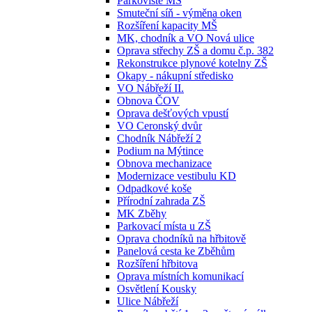
Parkoviště MŠ
Smuteční síň - výměna oken
Rozšíření kapacity MŠ
MK, chodník a VO Nová ulice
Oprava střechy ZŠ a domu č.p. 382
Rekonstrukce plynové kotelny ZŠ
Okapy - nákupní středisko
VO Nábřeží II.
Obnova ČOV
Oprava dešťových vpustí
VO Ceronský dvůr
Chodník Nábřeží 2
Podium na Mýtince
Obnova mechanizace
Modernizace vestibulu KD
Odpadkové koše
Přírodní zahrada ZŠ
MK Zběhy
Parkovací místa u ZŠ
Oprava chodníků na hřbitově
Panelová cesta ke Zběhům
Rozšíření hřbitova
Oprava místních komunikací
Osvětlení Kousky
Ulice Nábřeží