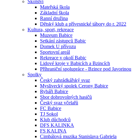
Školství
Mateřská škola
Základní škola
Ranní družina
Dětský klub a přívesnické tábory do r. 2022
Kultura, sport, rekreace
Muzeum Babice
Setkání zástupců Babic
Domek U přívozu
Sportovní areál
Rekreace v okolí Babic
Lidové kroje v Babicích a Bzincích
Příhraniční spolupráce - Bzince pod Javorinou
Spolky
Český zahrádkářský svaz
Myslivecký spolek Cerony Babice
Rybáři Babice
Sbor dobrovolných hasičů
Český svaz včelařů
FC Babice
TJ Sokol
Klub důchodců
DFS KALINKA
FS KALINA
Cimbálová muzika Stanislava Gabriela