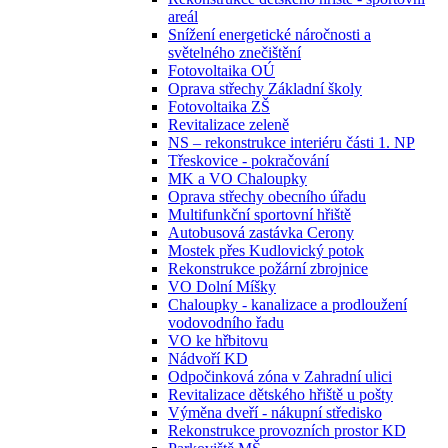
areál
Snížení energetické náročnosti a
světelného znečištění
Fotovoltaika OÚ
Oprava střechy Základní školy
Fotovoltaika ZŠ
Revitalizace zeleně
NS – rekonstrukce interiéru části 1. NP
Třeskovice - pokračování
MK a VO Chaloupky
Oprava střechy obecního úřadu
Multifunkční sportovní hřiště
Autobusová zastávka Cerony
Mostek přes Kudlovický potok
Rekonstrukce požární zbrojnice
VO Dolní Míšky
Chaloupky - kanalizace a prodloužení
vodovodního řadu
VO ke hřbitovu
Nádvoří KD
Odpočinková zóna v Zahradní ulici
Revitalizace dětského hřiště u pošty
Výměna dveří - nákupní středisko
Rekonstrukce provozních prostor KD