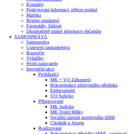
Kontakty
Poskytování informací, příjem podání
Matrika
Registr oznámení
Formuláře, žádosti
Dlouhodobě platné informace občanům
SAMOSPRÁVA
Samospráva
Usnesení zastupitelstva
Rozpočet
Vyhlášky
Profil zadavatele
Investiční akce
Probíhající
MK + VO Záhumení
Rekonstrukce zdravotního střediska
Elektromobil
VO Sušicko
Připravované
MK Sušicko
MK Dolní Míšky
Sociální zázemí sportovního hřiště
Chodník u Sportu
Realizované
Rekonstrukce dětského hřiště - sportovní