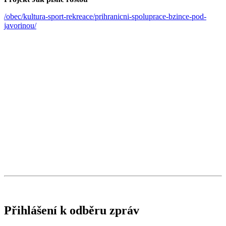
/obec/kultura-sport-rekreace/prihranicni-spoluprace-bzince-pod-
javorinou/
Přihlášení k odběru zpráv