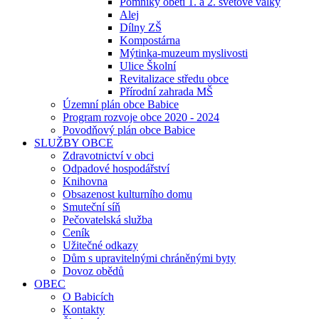
Pomníky obětí 1. a 2. světové války
Alej
Dílny ZŠ
Kompostárna
Mýtinka-muzeum myslivosti
Ulice Školní
Revitalizace středu obce
Přírodní zahrada MŠ
Územní plán obce Babice
Program rozvoje obce 2020 - 2024
Povodňový plán obce Babice
SLUŽBY OBCE
Zdravotnictví v obci
Odpadové hospodářství
Knihovna
Obsazenost kulturního domu
Smuteční síň
Pečovatelská služba
Ceník
Užitečné odkazy
Dům s upravitelnými chráněnými byty
Dovoz obědů
OBEC
O Babicích
Kontakty