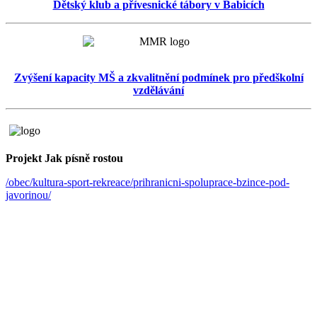
Dětský klub a přívesnické tábory v Babicích
Zvýšení kapacity MŠ a zkvalitnění podmínek pro předškolní
vzdělávání
Projekt Jak písně rostou
/obec/kultura-sport-rekreace/prihranicni-spoluprace-bzince-pod-
javorinou/