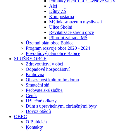
Pomníky obětí 1. a 2. světové války
Alej
Dílny ZŠ
Kompostárna
Mýtinka-muzeum myslivosti
Ulice Školní
Revitalizace středu obce
Přírodní zahrada MŠ
Územní plán obce Babice
Program rozvoje obce 2020 - 2024
Povodňový plán obce Babice
SLUŽBY OBCE
Zdravotnictví v obci
Odpadové hospodářství
Knihovna
Obsazenost kulturního domu
Smuteční síň
Pečovatelská služba
Ceník
Užitečné odkazy
Dům s upravitelnými chráněnými byty
Dovoz obědů
OBEC
O Babicích
Kontakty