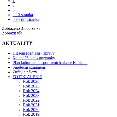
1
2
3
další stránka
poslední stránka
Zobrazeno
31
-
60
ze 78
Zobrazit vše
AKTUALITY
Hlášení rozhlasu - zprávy
Kalendář akcí - pozvánky
Plán kulturních a sportovních akcí v Babicích
Smuteční oznámení
Ztráty a nálezy
FOTOGALERIE
Rok 2026
Rok 2025
Rok 2024
Rok 2023
Rok 2022
Rok 2021
Rok 2020
Rok 2019