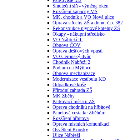
Parkoviště MŠ
Smuteční síň - výměna oken
Rozšíření kapacity MŠ
MK, chodník a VO Nová ulice
Oprava střechy ZŠ a domu č.p. 382
Rekonstrukce plynové kotelny ZŠ
Okapy - nákupní středisko
VO Nábřeží II.
Obnova ČOV
Oprava dešťových vpustí
VO Ceronský dvůr
Chodník Nábřeží 2
Podium na Mýtince
Obnova mechanizace
Modernizace vestibulu KD
Odpadkové koše
Přírodní zahrada ZŠ
MK Zběhy
Parkovací místa u ZŠ
Oprava chodníků na hřbitově
Panelová cesta ke Zběhům
Rozšíření hřbitova
Oprava místních komunikací
Osvětlení Kousky
Ulice Nábřeží