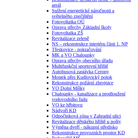
areál
Snížení energetické náročnosti a
světelného znečištění
Fotovoltaika OÚ
Oprava střechy Základní školy
Fotovoltaika ZŠ
Revitalizace zeleně
NS – rekonstrukce interiéru části 1. NP
Třeskovice - pokračování
MK a VO Chaloupky
Oprava střechy obecního úřadu
Multifunkční sportovní hřiště
Autobusová zastávka Cerony
Mostek přes Kudlovický potok
Rekonstrukce požární zbrojnice
VO Dolní Míšky
Chaloupky - kanalizace a prodloužení
vodovodního řadu
VO ke hřbitovu
Nádvoří KD
Odpočinková zóna v Zahradní ulici
Revitalizace dětského hřiště u pošty
Výměna dveří - nákupní středisko
Rekonstrukce provozních prostor KD