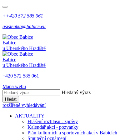
++420 572 585 061
asistentka@babice.eu
Babice
u Uherského Hradiště
Babice
u Uherského Hradiště
+420 572 585 061
Mapa webu
Hledaný výraz
Hledat
rozšířené vyhledávání
AKTUALITY
Hlášení rozhlasu - zprávy
Kalendář akcí - pozvánky
Plán kulturních a sportovních akcí v Babicích
Smuteční oznámení