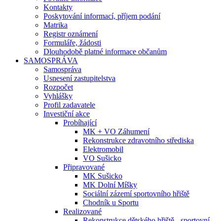
Kontakty
Poskytování informací, příjem podání
Matrika
Registr oznámení
Formuláře, žádosti
Dlouhodobě platné informace občanům
SAMOSPRÁVA
Samospráva
Usnesení zastupitelstva
Rozpočet
Vyhlášky
Profil zadavatele
Investiční akce
Probíhající
MK + VO Záhumení
Rekonstrukce zdravotního střediska
Elektromobil
VO Sušicko
Připravované
MK Sušicko
MK Dolní Míšky
Sociální zázemí sportovního hřiště
Chodník u Sportu
Realizované
Rekonstrukce dětského hřiště - sportovní