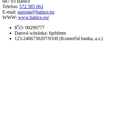
687 03 Babice
Telefon:
572 585 061
E-mail:
starosta@babice.eu
WWW:
www.babice.eu/
IČO: 00290777
Datová schránka: fqzbfmm
123-2466730207/0100 (Komerční banka, a.s.)