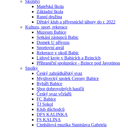
Školství
Mateřská škola
Základní škola
Ranní družina
Dětský klub a přívesnické tábory do r. 2022
Kultura, sport, rekreace
Muzeum Babice
Setkání zástupců Babic
Domek U přívozu
Sportovní areál
Rekreace v okolí Babic
Lidové kroje v Babicích a Bzincích
Příhraniční spolupráce - Bzince pod Javorinou
Spolky
Český zahrádkářský svaz
Myslivecký spolek Cerony Babice
Rybáři Babice
Sbor dobrovolných hasičů
Český svaz včelařů
FC Babice
TJ Sokol
Klub důchodců
DFS KALINKA
FS KALINA
Cimbálová muzika Stanislava Gabriela