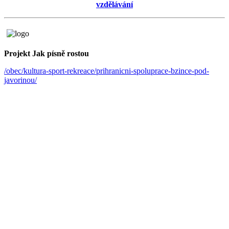
vzdělávání
Projekt Jak písně rostou
/obec/kultura-sport-rekreace/prihranicni-spoluprace-bzince-pod-
javorinou/