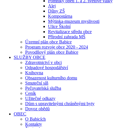
Pomníky obětí 1. a 2. světové války
Alej
Dílny ZŠ
Kompostárna
Mýtinka-muzeum myslivosti
Ulice Školní
Revitalizace středu obce
Přírodní zahrada MŠ
Územní plán obce Babice
Program rozvoje obce 2020 - 2024
Povodňový plán obce Babice
SLUŽBY OBCE
Zdravotnictví v obci
Odpadové hospodářství
Knihovna
Obsazenost kulturního domu
Smuteční síň
Pečovatelská služba
Ceník
Užitečné odkazy
Dům s upravitelnými chráněnými byty
Dovoz obědů
OBEC
O Babicích
Kontakty