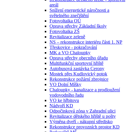
areál
Snížení energetické náročnosti a
světelného znečištění
Fotovoltaika OÚ
Oprava střechy Základní školy
Fotovoltaika ZŠ
Revitalizace zeleně
NS – rekonstrukce interiéru části 1. NP
Třeskovice - pokračování
MK a VO Chaloupky
Oprava střechy obecního úřadu
Multifunkční sportovní hřiště
Autobusová zastávka Cerony
Mostek přes Kudlovický potok
Rekonstrukce požární zbrojnice
VO Dolní Míšky
Chaloupky - kanalizace a prodloužení
vodovodního řadu
VO ke hřbitovu
Nádvoří KD
Odpočinková zóna v Zahradní ulici
Revitalizace dětského hřiště u pošty
Výměna dveří - nákupní středisko
Rekonstrukce provozních prostor KD