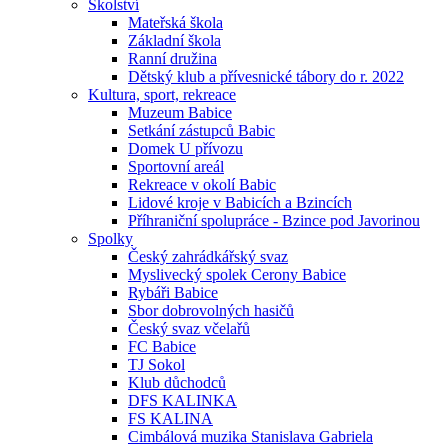
Školství
Mateřská škola
Základní škola
Ranní družina
Dětský klub a přívesnické tábory do r. 2022
Kultura, sport, rekreace
Muzeum Babice
Setkání zástupců Babic
Domek U přívozu
Sportovní areál
Rekreace v okolí Babic
Lidové kroje v Babicích a Bzincích
Příhraniční spolupráce - Bzince pod Javorinou
Spolky
Český zahrádkářský svaz
Myslivecký spolek Cerony Babice
Rybáři Babice
Sbor dobrovolných hasičů
Český svaz včelařů
FC Babice
TJ Sokol
Klub důchodců
DFS KALINKA
FS KALINA
Cimbálová muzika Stanislava Gabriela