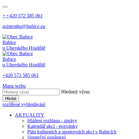
++420 572 585 061
asistentka@babice.eu
Babice
u Uherského Hradiště
Babice
u Uherského Hradiště
+420 572 585 061
Mapa webu
Hledaný výraz
Hledat
rozšířené vyhledávání
AKTUALITY
Hlášení rozhlasu - zprávy
Kalendář akcí - pozvánky
Plán kulturních a sportovních akcí v Babicích
Smuteční oznámení