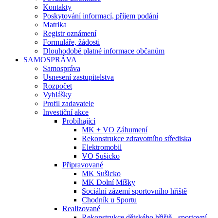
Kontakty
Poskytování informací, příjem podání
Matrika
Registr oznámení
Formuláře, žádosti
Dlouhodobě platné informace občanům
SAMOSPRÁVA
Samospráva
Usnesení zastupitelstva
Rozpočet
Vyhlášky
Profil zadavatele
Investiční akce
Probíhající
MK + VO Záhumení
Rekonstrukce zdravotního střediska
Elektromobil
VO Sušicko
Připravované
MK Sušicko
MK Dolní Míšky
Sociální zázemí sportovního hřiště
Chodník u Sportu
Realizované
Rekonstrukce dětského hřiště - sportovní