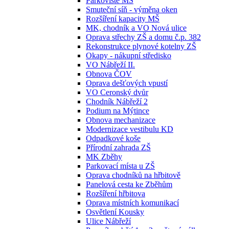
Parkoviště MŠ
Smuteční síň - výměna oken
Rozšíření kapacity MŠ
MK, chodník a VO Nová ulice
Oprava střechy ZŠ a domu č.p. 382
Rekonstrukce plynové kotelny ZŠ
Okapy - nákupní středisko
VO Nábřeží II.
Obnova ČOV
Oprava dešťových vpustí
VO Ceronský dvůr
Chodník Nábřeží 2
Podium na Mýtince
Obnova mechanizace
Modernizace vestibulu KD
Odpadkové koše
Přírodní zahrada ZŠ
MK Zběhy
Parkovací místa u ZŠ
Oprava chodníků na hřbitově
Panelová cesta ke Zběhům
Rozšíření hřbitova
Oprava místních komunikací
Osvětlení Kousky
Ulice Nábřeží