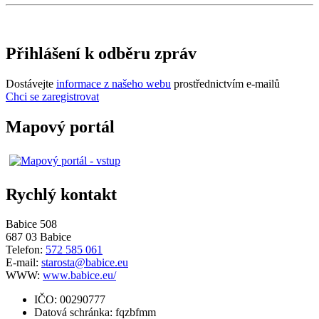
Přihlášení k odběru zpráv
Dostávejte
informace z našeho webu
prostřednictvím e-mailů
Chci se zaregistrovat
Mapový portál
Rychlý kontakt
Babice 508
687 03 Babice
Telefon:
572 585 061
E-mail:
starosta@babice.eu
WWW:
www.babice.eu/
IČO: 00290777
Datová schránka: fqzbfmm