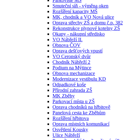
Parkoviště MŠ
Smuteční síň - výměna oken
Rozšíření kapacity MŠ
MK, chodník a VO Nová ulice
Oprava střechy ZŠ a domu č.p. 382
Rekonstrukce plynové kotelny ZŠ
Okapy - nákupní středisko
VO Nábřeží II.
Obnova ČOV
Oprava dešťových vpustí
VO Ceronský dvůr
Chodník Nábřeží 2
Podium na Mýtince
Obnova mechanizace
Modernizace vestibulu KD
Odpadkové koše
Přírodní zahrada ZŠ
MK Zběhy
Parkovací místa u ZŠ
Oprava chodníků na hřbitově
Panelová cesta ke Zběhům
Rozšíření hřbitova
Oprava místních komunikací
Osvětlení Kousky
Ulice Nábřeží