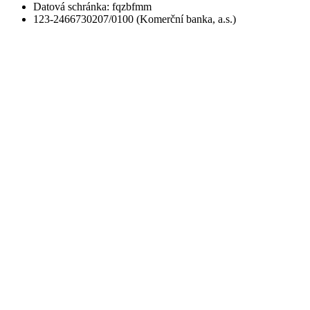
Datová schránka: fqzbfmm
123-2466730207/0100 (Komerční banka, a.s.)