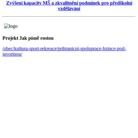
Zvýšení kapacity MŠ a zkvalitnění podmínek pro předškolní
vzdělávání
Projekt Jak písně rostou
/obec/kultura-sport-rekreace/prihranicni-spoluprace-bzince-pod-
javorinou/