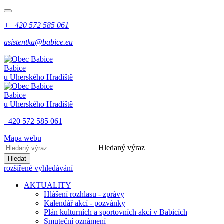
++420 572 585 061
asistentka@babice.eu
Babice
u Uherského Hradiště
Babice
u Uherského Hradiště
+420 572 585 061
Mapa webu
Hledaný výraz
Hledat
rozšířené vyhledávání
AKTUALITY
Hlášení rozhlasu - zprávy
Kalendář akcí - pozvánky
Plán kulturních a sportovních akcí v Babicích
Smuteční oznámení