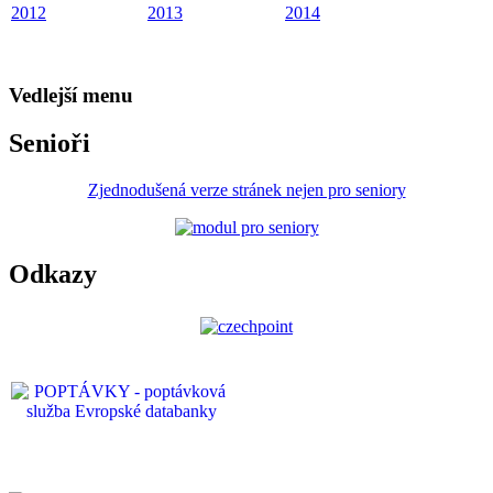
2012
2013
2014
Vedlejší menu
Senioři
Zjednodušená verze stránek nejen pro seniory
Odkazy