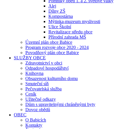
Pomníky obětí 1. a 2. světové války
Alej
Dílny ZŠ
Kompostárna
Mýtinka-muzeum myslivosti
Ulice Školní
Revitalizace středu obce
Přírodní zahrada MŠ
Územní plán obce Babice
Program rozvoje obce 2020 - 2024
Povodňový plán obce Babice
SLUŽBY OBCE
Zdravotnictví v obci
Odpadové hospodářství
Knihovna
Obsazenost kulturního domu
Smuteční síň
Pečovatelská služba
Ceník
Užitečné odkazy
Dům s upravitelnými chráněnými byty
Dovoz obědů
OBEC
O Babicích
Kontakty