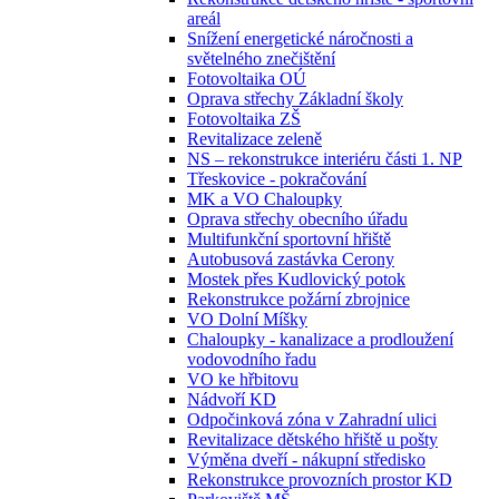
areál
Snížení energetické náročnosti a
světelného znečištění
Fotovoltaika OÚ
Oprava střechy Základní školy
Fotovoltaika ZŠ
Revitalizace zeleně
NS – rekonstrukce interiéru části 1. NP
Třeskovice - pokračování
MK a VO Chaloupky
Oprava střechy obecního úřadu
Multifunkční sportovní hřiště
Autobusová zastávka Cerony
Mostek přes Kudlovický potok
Rekonstrukce požární zbrojnice
VO Dolní Míšky
Chaloupky - kanalizace a prodloužení
vodovodního řadu
VO ke hřbitovu
Nádvoří KD
Odpočinková zóna v Zahradní ulici
Revitalizace dětského hřiště u pošty
Výměna dveří - nákupní středisko
Rekonstrukce provozních prostor KD