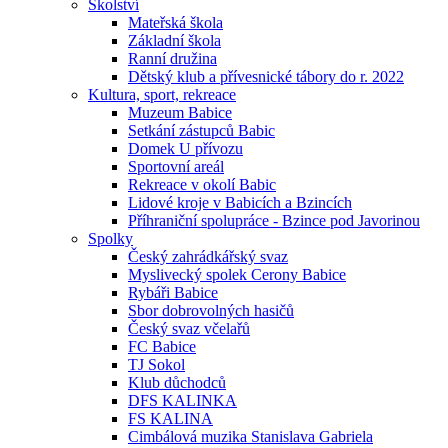
Školství
Mateřská škola
Základní škola
Ranní družina
Dětský klub a přívesnické tábory do r. 2022
Kultura, sport, rekreace
Muzeum Babice
Setkání zástupců Babic
Domek U přívozu
Sportovní areál
Rekreace v okolí Babic
Lidové kroje v Babicích a Bzincích
Příhraniční spolupráce - Bzince pod Javorinou
Spolky
Český zahrádkářský svaz
Myslivecký spolek Cerony Babice
Rybáři Babice
Sbor dobrovolných hasičů
Český svaz včelařů
FC Babice
TJ Sokol
Klub důchodců
DFS KALINKA
FS KALINA
Cimbálová muzika Stanislava Gabriela